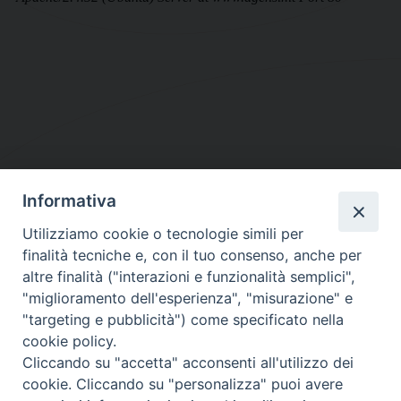
Informativa
DIOCESI SUBURBICARIA DI ALBANO
Utilizziamo cookie o tecnologie simili per
Contatti:
Tel.: 06.93268401 - Fax.: 06.9323844
finalità tecniche e, con il tuo consenso, anche per
E-mail:
curia@diocesidialbano.it
altre finalità ("interazioni e funzionalità semplici",
"miglioramento dell'esperienza", "misurazione" e
Orari:
dal Lunedì al Venerdì Ore: 9:00 - 13:00
"targeting e pubblicità") come specificato nella
cookie policy.
Orario ufficio Matrimoni:
Cliccando su "accetta" acconsenti all'utilizzo dei
Lunedì, Mercoledì e Venerdì, Ore 9:30 - 12:30
cookie. Cliccando su "personalizza" puoi avere