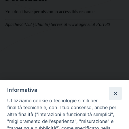
Informativa
DIOCESI SUBURBICARIA DI ALBANO
Utilizziamo cookie o tecnologie simili per
Contatti:
Tel.: 06.93268401 - Fax.: 06.9323844
finalità tecniche e, con il tuo consenso, anche per
E-mail:
curia@diocesidialbano.it
altre finalità ("interazioni e funzionalità semplici",
"miglioramento dell'esperienza", "misurazione" e
Orari:
dal Lunedì al Venerdì Ore: 9:00 - 13:00
"targeting e pubblicità") come specificato nella