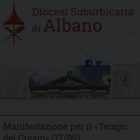
Skip
Home
to
new
content
facebook
twitter
Search
Menu
Manifestazione per il «Tempo
del Creato» (17/09)