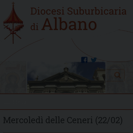
Skip
Home
to
new
content
facebook
twitter
Search
Menu
Mercoledì delle Ceneri (22/02)