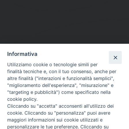
Informativa
DIOCESI SUBURBICARIA DI ALBANO
Utilizziamo cookie o tecnologie simili per
Contatti:
Tel.: 06.93268401 - Fax.: 06.9323844
finalità tecniche e, con il tuo consenso, anche per
E-mail:
curia@diocesidialbano.it
altre finalità ("interazioni e funzionalità semplici",
"miglioramento dell'esperienza", "misurazione" e
Orari:
dal Lunedì al Venerdì Ore: 9:00 - 13:00
"targeting e pubblicità") come specificato nella
cookie policy.
Orario ufficio Matrimoni:
Cliccando su "accetta" acconsenti all'utilizzo dei
Lunedì, Mercoledì e Venerdì, Ore 9:30 - 12:30
cookie. Cliccando su "personalizza" puoi avere
maggiori informazioni sui cookie utilizzati e
personalizzare le tue preferenze. Cliccando su