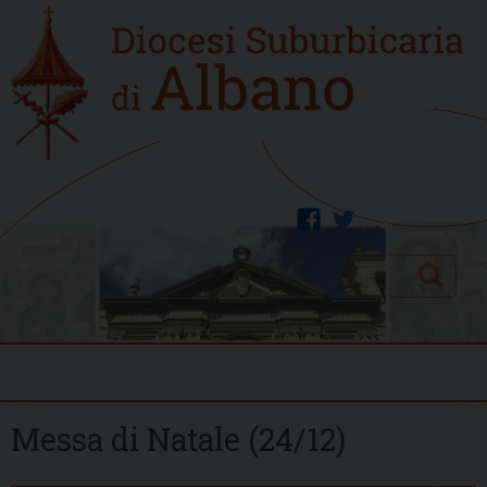
Skip
Home
to
new
content
facebook
twitter
Search
Menu
Messa di Natale (24/12)