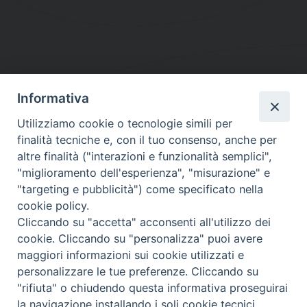
Informativa
DIOCESI SUBURBICARIA DI ALBANO
Utilizziamo cookie o tecnologie simili per
Contatti:
Tel.: 06.93268401 - Fax.: 06.9323844
finalità tecniche e, con il tuo consenso, anche per
E-mail:
curia@diocesidialbano.it
altre finalità ("interazioni e funzionalità semplici",
"miglioramento dell'esperienza", "misurazione" e
Orari:
dal Lunedì al Venerdì Ore: 9:00 - 13:00
"targeting e pubblicità") come specificato nella
cookie policy.
Orario ufficio Matrimoni:
Cliccando su "accetta" acconsenti all'utilizzo dei
Lunedì, Mercoledì e Venerdì, Ore 9:30 - 12:30
cookie. Cliccando su "personalizza" puoi avere
maggiori informazioni sui cookie utilizzati e
personalizzare le tue preferenze. Cliccando su
"rifiuta" o chiudendo questa informativa proseguirai
Diocesi Suburbicaria di Albano
la navigazione installando i soli cookie tecnici.
Copyright © 2021