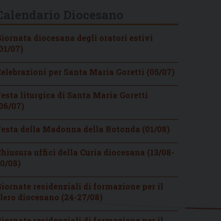
Calendario Diocesano
iornata diocesana degli oratori estivi
01/07)
elebrazioni per Santa Maria Goretti (05/07)
esta liturgica di Santa Maria Goretti
06/07)
esta della Madonna della Rotonda (01/08)
hiusura uffici della Curia diocesana (13/08-
0/08)
iornate residenziali di formazione per il
lero diocesano (24-27/08)
iornate residenziali di formazione per il