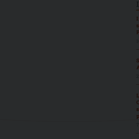
I
s
P
1
S
A
2
L
C
s
p
7