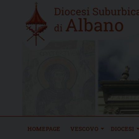
Skip
Home
to
new
content
HOMEPAGE
VESCOVO
DIOCESI