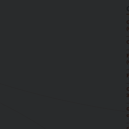
G
(
C
F
(
F
C
3
G
c
G