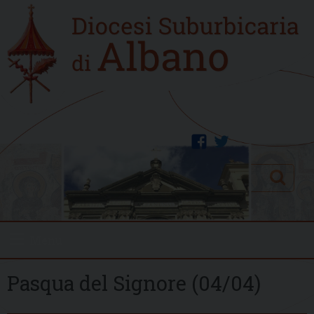
Skip
Home
to
new
content
facebook
twitter
Search
Menu
Pasqua del Signore (04/04)