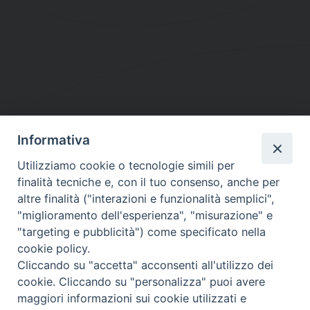
Informativa
DIOCESI SUBURBICARIA DI ALBANO
Utilizziamo cookie o tecnologie simili per
Contatti:
Tel.: 06.93268401 - Fax.: 06.9323844
finalità tecniche e, con il tuo consenso, anche per
E-mail:
curia@diocesidialbano.it
altre finalità ("interazioni e funzionalità semplici",
"miglioramento dell'esperienza", "misurazione" e
Orari:
dal Lunedì al Venerdì Ore: 9:00 - 13:00
"targeting e pubblicità") come specificato nella
cookie policy.
Orario ufficio Matrimoni:
Cliccando su "accetta" acconsenti all'utilizzo dei
Lunedì, Mercoledì e Venerdì, Ore 9:30 - 12:30
cookie. Cliccando su "personalizza" puoi avere
maggiori informazioni sui cookie utilizzati e