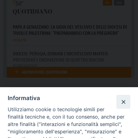
Informativa
DIOCESI SUBURBICARIA DI ALBANO
Utilizziamo cookie o tecnologie simili per
Contatti:
Tel.: 06.93268401 - Fax.: 06.9323844
finalità tecniche e, con il tuo consenso, anche per
E-mail:
curia@diocesidialbano.it
altre finalità ("interazioni e funzionalità semplici",
"miglioramento dell'esperienza", "misurazione" e
Orari:
dal Lunedì al Venerdì Ore: 9:00 - 13:00