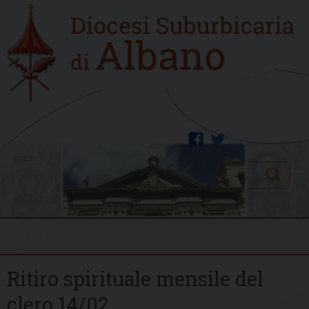
Skip
Home
to
new
content
facebook
twitter
Search
Menu
Ritiro spirituale mensile del
clero 14/02