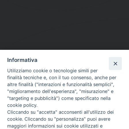
Informativa
DIOCESI SUBURBICARIA DI ALBANO
Utilizziamo cookie o tecnologie simili per
Contatti:
Tel.: 06.93268401 - Fax.: 06.9323844
finalità tecniche e, con il tuo consenso, anche per
E-mail:
curia@diocesidialbano.it
altre finalità ("interazioni e funzionalità semplici",
"miglioramento dell'esperienza", "misurazione" e
Orari:
dal Lunedì al Venerdì Ore: 9:00 - 13:00
"targeting e pubblicità") come specificato nella
cookie policy.
Orario ufficio Matrimoni:
Cliccando su "accetta" acconsenti all'utilizzo dei
Lunedì, Mercoledì e Venerdì, Ore 9:30 - 12:30
cookie. Cliccando su "personalizza" puoi avere
maggiori informazioni sui cookie utilizzati e