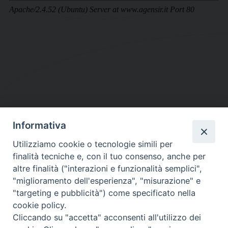
Informativa
DIOCESI SUBURBICARIA DI ALBANO
Utilizziamo cookie o tecnologie simili per
Contatti:
Tel.: 06.93268401 - Fax.: 06.9323844
finalità tecniche e, con il tuo consenso, anche per
E-mail:
curia@diocesidialbano.it
altre finalità ("interazioni e funzionalità semplici",
"miglioramento dell'esperienza", "misurazione" e
Orari:
dal Lunedì al Venerdì Ore: 9:00 - 13:00
"targeting e pubblicità") come specificato nella
cookie policy.
Orario ufficio Matrimoni:
Cliccando su "accetta" acconsenti all'utilizzo dei
Lunedì, Mercoledì e Venerdì, Ore 9:30 - 12:30