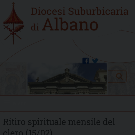
Skip
Home
to
new
content
facebook
twitter
Search
Menu
Ritiro spirituale mensile del
clero (15/02)