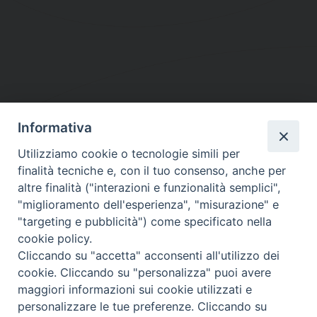
Informativa
DIOCESI SUBURBICARIA DI ALBANO
Utilizziamo cookie o tecnologie simili per
Contatti:
Tel.: 06.93268401 - Fax.: 06.9323844
finalità tecniche e, con il tuo consenso, anche per
E-mail:
curia@diocesidialbano.it
altre finalità ("interazioni e funzionalità semplici",
"miglioramento dell'esperienza", "misurazione" e
Orari:
dal Lunedì al Venerdì Ore: 9:00 - 13:00
"targeting e pubblicità") come specificato nella
cookie policy.
Orario ufficio Matrimoni:
Cliccando su "accetta" acconsenti all'utilizzo dei
Lunedì, Mercoledì e Venerdì, Ore 9:30 - 12:30
cookie. Cliccando su "personalizza" puoi avere
maggiori informazioni sui cookie utilizzati e
personalizzare le tue preferenze. Cliccando su