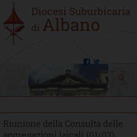
Skip
Home
to
new
content
facebook
twitter
Search
Menu
Riunione della Consulta delle
aggregazioni laicali (01/03)