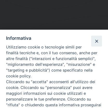
Informativa
DIOCESI SUBURBICARIA DI ALBANO
Utilizziamo cookie o tecnologie simili per
Contatti:
Tel.: 06.93268401 - Fax.: 06.9323844
finalità tecniche e, con il tuo consenso, anche per
E-mail:
curia@diocesidialbano.it
altre finalità ("interazioni e funzionalità semplici",
"miglioramento dell'esperienza", "misurazione" e
Orari:
dal Lunedì al Venerdì Ore: 9:00 - 13:00
"targeting e pubblicità") come specificato nella
cookie policy.
Orario ufficio Matrimoni:
Cliccando su "accetta" acconsenti all'utilizzo dei
Lunedì, Mercoledì e Venerdì, Ore 9:30 - 12:30
cookie. Cliccando su "personalizza" puoi avere
maggiori informazioni sui cookie utilizzati e
personalizzare le tue preferenze. Cliccando su
"rifiuta" o chiudendo questa informativa proseguirai
Diocesi Suburbicaria di Albano