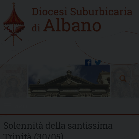
Skip
Home
to
new
content
facebook
twitter
Search
Menu
Solennità della santissima
Trinità (30/05)