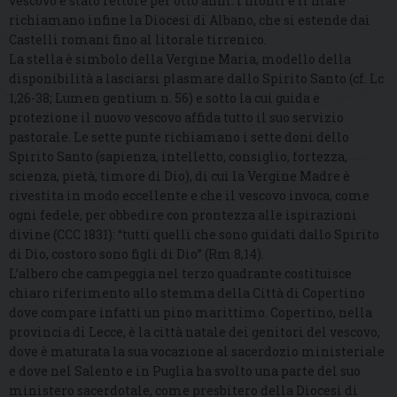
vescovo è stato rettore per otto anni. I monti e il mare
richiamano infine la Diocesi di Albano, che si estende dai
Castelli romani fino al litorale tirrenico.
La stella è simbolo della Vergine Maria, modello della
disponibilità a lasciarsi plasmare dallo Spirito Santo (cf. Lc
1,26-38; Lumen gentium n. 56) e sotto la cui guida e
protezione il nuovo vescovo affida tutto il suo servizio
pastorale. Le sette punte richiamano i sette doni dello
Spirito Santo (sapienza, intelletto, consiglio, fortezza,
scienza, pietà, timore di Dio), di cui la Vergine Madre è
rivestita in modo eccellente e che il vescovo invoca, come
ogni fedele, per obbedire con prontezza alle ispirazioni
divine (CCC 1831): “tutti quelli che sono guidati dallo Spirito
di Dio, costoro sono figli di Dio” (Rm 8,14).
L’albero che campeggia nel terzo quadrante costituisce
chiaro riferimento allo stemma della Città di Copertino
dove compare infatti un pino marittimo. Copertino, nella
provincia di Lecce, è la città natale dei genitori del vescovo,
dove è maturata la sua vocazione al sacerdozio ministeriale
e dove nel Salento e in Puglia ha svolto una parte del suo
ministero sacerdotale, come presbitero della Diocesi di