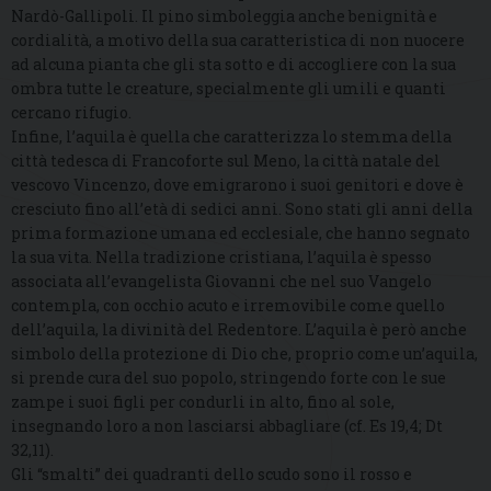
Nardò-Gallipoli. Il pino simboleggia anche benignità e
cordialità, a motivo della sua caratteristica di non nuocere
ad alcuna pianta che gli sta sotto e di accogliere con la sua
ombra tutte le creature, specialmente gli umili e quanti
cercano rifugio.
Infine, l’aquila è quella che caratterizza lo stemma della
città tedesca di Francoforte sul Meno, la città natale del
vescovo Vincenzo, dove emigrarono i suoi genitori e dove è
cresciuto fino all’età di sedici anni. Sono stati gli anni della
prima formazione umana ed ecclesiale, che hanno segnato
la sua vita. Nella tradizione cristiana, l’aquila è spesso
associata all’evangelista Giovanni che nel suo Vangelo
contempla, con occhio acuto e irremovibile come quello
dell’aquila, la divinità del Redentore. L’aquila è però anche
simbolo della protezione di Dio che, proprio come un’aquila,
si prende cura del suo popolo, stringendo forte con le sue
zampe i suoi figli per condurli in alto, fino al sole,
insegnando loro a non lasciarsi abbagliare (cf. Es 19,4; Dt
32,11).
Gli “smalti” dei quadranti dello scudo sono il rosso e