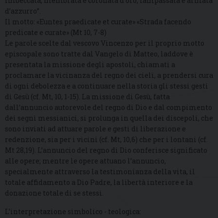
imbeccata, membrata e coronata d’oro, lampassata e armata
d’azzurro”.
Il motto: «Euntes praedicate et curate» «Strada facendo
predicate e curate» (Mt 10, 7-8)
Le parole scelte dal vescovo Vincenzo per il proprio motto
episcopale sono tratte dal Vangelo di Matteo, laddove è
presentata la missione degli apostoli, chiamati a
proclamare la vicinanza del regno dei cieli, a prendersi cura
di ogni debolezza e a continuare nella storia gli stessi gesti
di Gesù (cf. Mt, 10, 1-15). La missione di Gesù, fatta
dall’annuncio autorevole del regno di Dio e dal compimento
dei segni messianici, si prolunga in quella dei discepoli, che
sono inviati ad attuare parole e gesti di liberazione e
redenzione, sia per i vicini (cf. Mt, 10,6) che per i lontani (cf.
Mt 28,19). L’annuncio del regno di Dio conferisce significato
alle opere; mentre le opere attuano l’annuncio,
specialmente attraverso la testimonianza della vita, il
totale affidamento a Dio Padre, la libertà interiore e la
donazione totale di se stessi.
L’interpretazione simbolico - teologica: