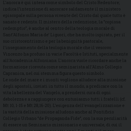
L’ancora è qui intesa come simbolo del Cristo Redentore;
indica l’intenzione di ancorare saldamente il ministero
episcopale sulla persona vivente del Cristo dal quale tutto è
sanato e redento. Il mistero della redenzione, la “copiosa
redemptio”, è anche al centro della teologia morale di
Sant’Alfonso Maria de’ Liguori, che ha molto ispirato, per il
suo cristocentrismo e per la benignità pastorale,
l’insegnamento della teologia morale che il vescovo
Vincenzo ha profuso in varie Facoltà e Istituti, specialmente
all’Accademia Alfonsiana. L’ancora vuole ricordare anche la
formazione ricevuta come seminarista all’Almo Collegio
Capranica, nel cui stemma figura questo simbolo.
Le onde del mare e i monti vogliono alludere alla missione
degli apostoli, inviati in tutto il mondo, a predicare con la
vita la bellezza del Vangelo, a prendersi cura di ogni
debolezza e a raggiungere con entusiasmo tutti i fratelli (cf.
Mt 10, 1-15 e Mt 28,16-20). L’esigenza dell’evangelizzazione e
la vastità della missione alludono anche al Pontificio
Collegio Urbano “de Propaganda Fide”, con la sua peculiarità
di essere un Seminario missionario e universale, di cui il