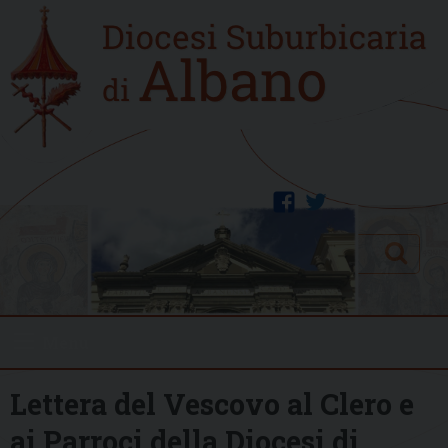
Skip
Home
to
new
content
facebook
twitter
Search
Menu
Lettera del Vescovo al Clero e
ai Parroci della Diocesi di