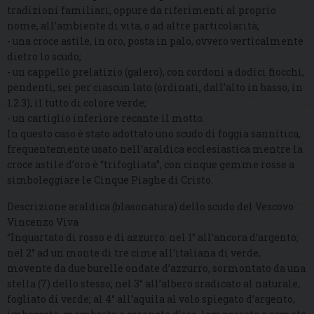
tradizioni familiari, oppure da riferimenti al proprio
nome, all’ambiente di vita, o ad altre particolarità;
- una croce astile, in oro, posta in palo, ovvero verticalmente
dietro lo scudo;
- un cappello prelatizio (galero), con cordoni a dodici fiocchi,
pendenti, sei per ciascun lato (ordinati, dall’alto in basso, in
1.2.3), il tutto di colore verde;
- un cartiglio inferiore recante il motto.
In questo caso è stato adottato uno scudo di foggia sannitica,
frequentemente usato nell’araldica ecclesiastica mentre la
croce astile d’oro è “trifogliata”, con cinque gemme rosse a
simboleggiare le Cinque Piaghe di Cristo.
Descrizione araldica (blasonatura) dello scudo del Vescovo
Vincenzo Viva
“Inquartato di rosso e di azzurro: nel 1° all’ancora d’argento;
nel 2° ad un monte di tre cime all’italiana di verde,
movente da due burelle ondate d’azzurro, sormontato da una
stella (7) dello stesso; nel 3° all’albero sradicato al naturale,
fogliato di verde; al 4° all’aquila al volo spiegato d’argento,