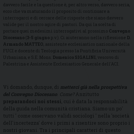
davvero facile e la questione è, per altro verso, davvero seria,
ecco che va maturando il proposito di continuare a
interrogarci e di cercare delle risposte che siano davvero
valide per il nostro agire di pastori. Da qui la scelta di
portare quei medesimi interrogativi al prossimo
Convegno
Diocesano
(
3-5 giugno
p.v.). Ci aiuteranno nella riflessione
D.
Armando MATTEO
, assistente ecclesiastico nazionale della
FUCI e docente di Teologia presso la Pontificia Università
Urbaniana, e S.E. Mons.
Domenico SIGALINI
, vescovo di
Palestrina e Assistente Ecclesiastico Generale dell'ACI.
Vi domando, dunque, di
metterci già nella prospettiva
del Convegno Diocesano
.
Come?
Anzitutto
preparandoci noi stessi
, cui è data la responsabilità
della guida nella comunità cristiana. Siamo un po'
tutti ' come osservano validi sociologi ' nella 'società
dell'incertezza' dove i primi a risentire sono proprio i
nostri giovani. Tra i principali caratteri di questo