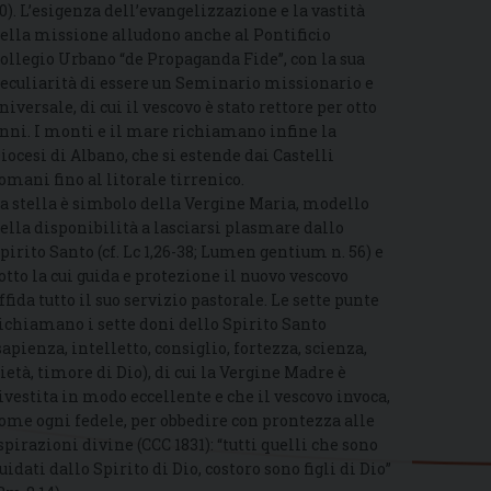
0). L’esigenza dell’evangelizzazione e la vastità
ella missione alludono anche al Pontificio
ollegio Urbano “de Propaganda Fide”, con la sua
eculiarità di essere un Seminario missionario e
niversale, di cui il vescovo è stato rettore per otto
nni. I monti e il mare richiamano infine la
iocesi di Albano, che si estende dai Castelli
omani fino al litorale tirrenico.
a stella è simbolo della Vergine Maria, modello
ella disponibilità a lasciarsi plasmare dallo
pirito Santo (cf. Lc 1,26-38; Lumen gentium n. 56) e
otto la cui guida e protezione il nuovo vescovo
ffida tutto il suo servizio pastorale. Le sette punte
ichiamano i sette doni dello Spirito Santo
sapienza, intelletto, consiglio, fortezza, scienza,
ietà, timore di Dio), di cui la Vergine Madre è
ivestita in modo eccellente e che il vescovo invoca,
ome ogni fedele, per obbedire con prontezza alle
spirazioni divine (CCC 1831): “tutti quelli che sono
uidati dallo Spirito di Dio, costoro sono figli di Dio”