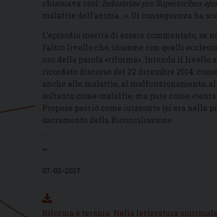
chiamava così:
Industriae pro Superioribus ej
malattie dell’anima…». Di conseguenza ha scel
L’episodio merita di essere commentato, se n
l’altro livello che, insieme con quelli eccles
uso della parola «riforma». Intendo il livello
ricordato discorso del 22 dicembre 2014: come 
anche alle malattie, al malfunzionamento, al
soltanto come malattie, ma pure come «tentazi
Propose perciò come orizzonte (si era nella p
sacramento della Riconciliazione.
...
””
07-02-2017
Riforma e terapia. Nella letteratura spiritual