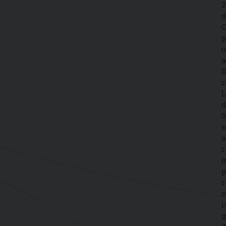
2
d
C
p
u
a
D
r
L
d
S
s
a
r
(
p
r
c
i
g