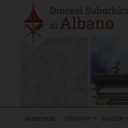
Skip
Home
to
new
content
HOMEPAGE
VESCOVO
DIOCESI