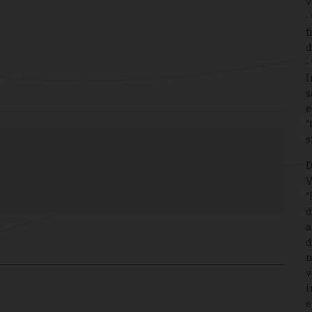
v
-
f
d
-
I
s
e
“
s
D
V
“
d
a
d
n
v
i
e