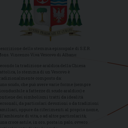
escrizione dello stemma episcopale di S.E.R.
ons. Vincenzo Viva Vescovo di Albano:
econdo la tradizione araldica della Chiesa
attolica, lo stemma di un Vescovo è
radizionalmente composto da:
 uno scudo, che può avere varie forme (sempre
iconducibile a fattezze di scudo araldico) e
ontiene dei simbolismi tratti da idealità
ersonali, da particolari devozioni o da tradizioni
amiliari, oppure da riferimenti al proprio nome,
ll’ambiente di vita, o ad altre particolarità;
 una croce astile, in oro, posta in palo, ovvero