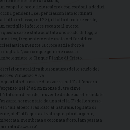
erticalmente dietro lo scudo;
 un cappello prelatizio (galero), con cordoni a dodici
iocchi, pendenti, sei per ciascun lato (ordinati,
all’alto in basso, in 1.2.3), il tutto di colore verde;
 un cartiglio inferiore recante il motto.
n questo caso è stato adottato uno scudo di foggia
annitica, frequentemente usato nell’araldica
cclesiastica mentre la croce astile d’oro è
trifogliata”, con cinque gemme rosse a
imboleggiare le Cinque Piaghe di Cristo.
escrizione araldica (blasonatura) dello scudo del
escovo Vincenzo Viva
Inquartato di rosso e di azzurro: nel 1° all’ancora
’argento; nel 2° ad un monte di tre cime
ll’italiana di verde, movente da due burelle ondate
’azzurro, sormontato da una stella (7) dello stesso;
el 3° all’albero sradicato al naturale, fogliato di
erde; al 4° all’aquila al volo spiegato d’argento,
mbeccata, membrata e coronata d’oro, lampassata
 armata d’azzurro”.