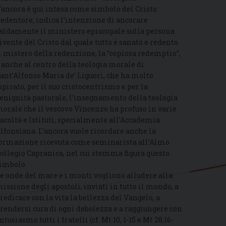
’ancora è qui intesa come simbolo del Cristo
edentore; indica l’intenzione di ancorare
aldamente il ministero episcopale sulla persona
ivente del Cristo dal quale tutto è sanato e redento.
l mistero della redenzione, la “copiosa redemptio”,
 anche al centro della teologia morale di
ant’Alfonso Maria de’ Liguori, che ha molto
spirato, per il suo cristocentrismo e per la
enignità pastorale, l’insegnamento della teologia
orale che il vescovo Vincenzo ha profuso in varie
acoltà e Istituti, specialmente all’Accademia
lfonsiana. L’ancora vuole ricordare anche la
ormazione ricevuta come seminarista all’Almo
ollegio Capranica, nel cui stemma figura questo
imbolo.
e onde del mare e i monti vogliono alludere alla
issione degli apostoli, inviati in tutto il mondo, a
redicare con la vita la bellezza del Vangelo, a
rendersi cura di ogni debolezza e a raggiungere con
ntusiasmo tutti i fratelli (cf. Mt 10, 1-15 e Mt 28,16-