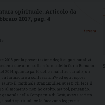
atura spirituale. Articolo da
braio 2017, pag. 4
Lettera
le
e 2016 per la presentazione degli auguri natalizi
ecedenti due anni, sulla riforma della Curia Romana.
el 2014, quando parlò delle «malattie curiali», un
in farmacia o a confessarmi?» ed egli rispose:
l saluto il Cardinale Brandmüller, questi gli fece il
Io, al momento, non ho capito, ma poi, pensando,
 generale della Compagnia di Gesù, aveva scritto
i padri spirituali ce lo facevano leggere, si