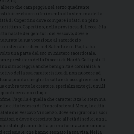
Rm 8,14).
’albero che campeggia nel terzo quadrante
ostituisce chiaro riferimento allo stemma della
ittà di Copertino dove compare infatti un pino
arittimo. Copertino, nella provincia di Lecce, è la
ittà natale dei genitori del vescovo, dove è
aturata la sua vocazione al sacerdozio
inisteriale e dove nel Salento e in Puglia ha
volto una parte del suo ministero sacerdotale,
ome presbitero della Diocesi di Nardò-Gallipoli. Il
ino simboleggia anche benignità e cordialità, a
otivo della sua caratteristica di non nuocere ad
lcuna pianta che gli sta sotto e di accogliere con la
ua ombra tutte le creature, specialmente gli umili
 quanti cercano rifugio.
nfine, l’aquila è quella che caratterizza lo stemma
ella città tedesca di Francoforte sul Meno, la città
atale del vescovo Vincenzo, dove emigrarono i suoi
enitori e dove è cresciuto fino all’età di sedici anni.
ono stati gli anni della prima formazione umana
d ecclesiale, che hanno segnato la sua vita. Nella