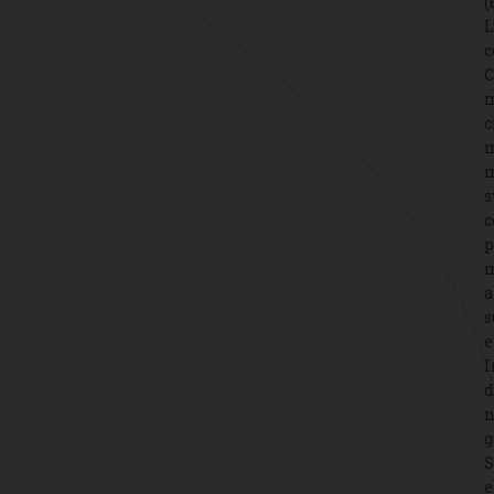
(
L
c
C
m
c
m
m
s
c
p
m
a
s
e
I
d
n
g
S
e