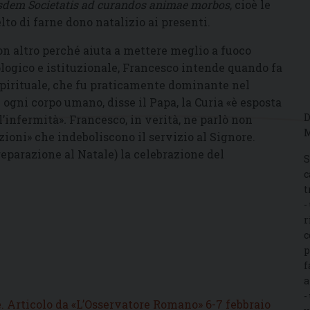
usdem Societatis ad curandos animae morbos
, cioè le
to di farne dono natalizio ai presenti.
on altro perché aiuta a mettere meglio a fuoco
iologico e istituzionale, Francesco intende quando fa
 spirituale, che fu praticamente dominante nel
ogni corpo umano, disse il Papa, la Curia «è esposta
D
l’infermità»
.
Francesco, in verità, ne parlò non
M
oni» che indeboliscono il servizio al Signore.
reparazione al Natale) la celebrazione del
S
c
t
-
r
c
p
f
a
-
e. Articolo da «L’Osservatore Romano» 6-7 febbraio