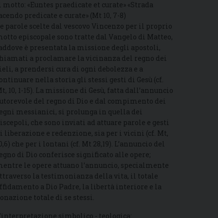
l motto: «Euntes praedicate et curate» «Strada
acendo predicate e curate» (Mt 10, 7-8)
e parole scelte dal vescovo Vincenzo per il proprio
otto episcopale sono tratte dal Vangelo di Matteo,
addove è presentata la missione degli apostoli,
hiamati a proclamare la vicinanza del regno dei
ieli, a prendersi cura di ogni debolezza e a
ontinuare nella storia gli stessi gesti di Gesù (cf.
t, 10, 1-15). La missione di Gesù, fatta dall’annuncio
utorevole del regno di Dio e dal compimento dei
egni messianici, si prolunga in quella dei
iscepoli, che sono inviati ad attuare parole e gesti
i liberazione e redenzione, sia per i vicini (cf. Mt,
0,6) che per i lontani (cf. Mt 28,19). L’annuncio del
egno di Dio conferisce significato alle opere;
entre le opere attuano l’annuncio, specialmente
ttraverso la testimonianza della vita, il totale
ffidamento a Dio Padre, la libertà interiore e la
onazione totale di se stessi.
’interpretazione simbolico - teologica: