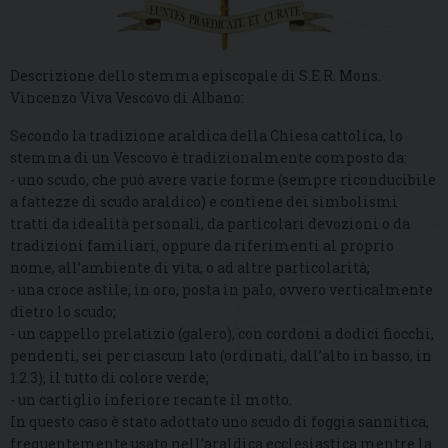
Descrizione dello stemma episcopale di S.E.R. Mons.
Vincenzo Viva Vescovo di Albano:
Secondo la tradizione araldica della Chiesa cattolica, lo
stemma di un Vescovo è tradizionalmente composto da:
- uno scudo, che può avere varie forme (sempre riconducibile
a fattezze di scudo araldico) e contiene dei simbolismi
tratti da idealità personali, da particolari devozioni o da
tradizioni familiari, oppure da riferimenti al proprio
nome, all’ambiente di vita, o ad altre particolarità;
- una croce astile, in oro, posta in palo, ovvero verticalmente
dietro lo scudo;
- un cappello prelatizio (galero), con cordoni a dodici fiocchi,
pendenti, sei per ciascun lato (ordinati, dall’alto in basso, in
1.2.3), il tutto di colore verde;
- un cartiglio inferiore recante il motto.
In questo caso è stato adottato uno scudo di foggia sannitica,
frequentemente usato nell’araldica ecclesiastica mentre la