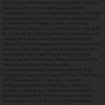
formazione ricevuta come seminarista all’Almo Collegio
Capranica, nel cui stemma figura questo simbolo.
Le onde del mare e i monti vogliono alludere alla missione
degli apostoli, inviati in tutto il mondo, a predicare con la
vita la bellezza del Vangelo, a prendersi cura di ogni
debolezza e a raggiungere con entusiasmo tutti i fratelli (cf.
Mt 10, 1-15 e Mt 28,16-20). L’esigenza dell’evangelizzazione e
la vastità della missione alludono anche al Pontificio
Collegio Urbano “de Propaganda Fide”, con la sua peculiarità
di essere un Seminario missionario e universale, di cui il
vescovo è stato rettore per otto anni. I monti e il mare
richiamano infine la Diocesi di Albano, che si estende dai
Castelli romani fino al litorale tirrenico.
La stella è simbolo della Vergine Maria, modello della
disponibilità a lasciarsi plasmare dallo Spirito Santo (cf. Lc
1,26-38; Lumen gentium n. 56) e sotto la cui guida e
protezione il nuovo vescovo affida tutto il suo servizio
pastorale. Le sette punte richiamano i sette doni dello
Spirito Santo (sapienza, intelletto, consiglio, fortezza,
scienza, pietà, timore di Dio), di cui la Vergine Madre è