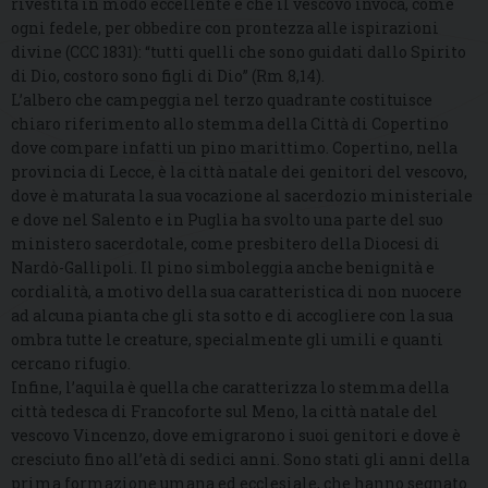
rivestita in modo eccellente e che il vescovo invoca, come
ogni fedele, per obbedire con prontezza alle ispirazioni
divine (CCC 1831): “tutti quelli che sono guidati dallo Spirito
di Dio, costoro sono figli di Dio” (Rm 8,14).
L’albero che campeggia nel terzo quadrante costituisce
chiaro riferimento allo stemma della Città di Copertino
dove compare infatti un pino marittimo. Copertino, nella
provincia di Lecce, è la città natale dei genitori del vescovo,
dove è maturata la sua vocazione al sacerdozio ministeriale
e dove nel Salento e in Puglia ha svolto una parte del suo
ministero sacerdotale, come presbitero della Diocesi di
Nardò-Gallipoli. Il pino simboleggia anche benignità e
cordialità, a motivo della sua caratteristica di non nuocere
ad alcuna pianta che gli sta sotto e di accogliere con la sua
ombra tutte le creature, specialmente gli umili e quanti
cercano rifugio.
Infine, l’aquila è quella che caratterizza lo stemma della
città tedesca di Francoforte sul Meno, la città natale del
vescovo Vincenzo, dove emigrarono i suoi genitori e dove è
cresciuto fino all’età di sedici anni. Sono stati gli anni della
prima formazione umana ed ecclesiale, che hanno segnato