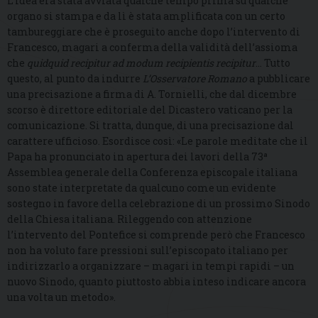
L’idea era stata avviata qualche tempo prima su qualche
organo si stampa e da lì è stata amplificata con un certo
tambureggiare che è proseguito anche dopo l’intervento di
Francesco, magari a conferma della validità dell’assioma
che
quidquid recipitur ad modum recipientis recipitur
… Tutto
questo, al punto da indurre
L’Osservatore Romano
a pubblicare
una precisazione a firma di A. Tornielli, che dal dicembre
scorso è direttore editoriale del Dicastero vaticano per la
comunicazione. Si tratta, dunque, di una precisazione dal
carattere ufficioso. Esordisce così: «Le parole meditate che il
Papa ha pronunciato in apertura dei lavori della 73ª
Assemblea generale della Conferenza episcopale italiana
sono state interpretate da qualcuno come un evidente
sostegno in favore della celebrazione di un prossimo Sinodo
della Chiesa italiana. Rileggendo con attenzione
l’intervento del Pontefice si comprende però che Francesco
non ha voluto fare pressioni sull’episcopato italiano per
indirizzarlo a organizzare – magari in tempi rapidi – un
nuovo Sinodo, quanto piuttosto abbia inteso indicare ancora
una volta un metodo».