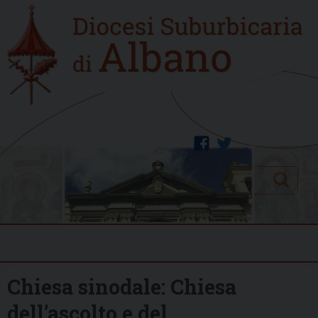
Skip
Home
to
new
content
facebook
twitter
Search
Menu
Chiesa sinodale: Chiesa
dell’ascolto e del