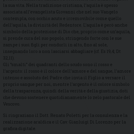
la sua vita. Nella tradizione cristiana, l’aquila è spesso
associata all’evangelista Giovanni che nel suo Vangelo
contempla, con occhio acuto e irremovibile come quello
dell’aquila, la divinità del Redentore. L’aquila è però anche
simbolo della protezione di Dio che, proprio come un’aquila,
si prende cura del suo popolo, stringendo forte con le sue
zampe i suoi figli per condurli in alto, fino al sole,
insegnando loro a non lasciarsi abbagliare (cf. Es 19,4; Dt
32,11).
Gli “smalti” dei quadranti dello scudo sono il rosso e
l’argento: il rosso è il colore dell’amore e del sangue, l’amore
intenso e assoluto del Padre che invia il Figlio a versare il
proprio sangue per noi, mentre l’argento è il colore simbolo
della trasparenza, quindi della verità e della giustizia, doti
che devono sostenere quotidianamente lo zelo pastorale del
Vescovo.
Si ringraziano il Dott. Renato Poletti per la consulenza e la
realizzazione araldica e il Cav. Gianluigi Di Lorenzo per la
grafica digitale.