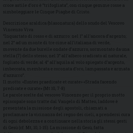
croce astile d’oro è “trifogliata”, con cinque gemme rosse a
simboleggiare le Cinque Piaghe di Cristo.
Descrizione araldica (blasonatura) dello scudo del Vescovo
Vincenzo Viva
“Inquartato di rosso e di azzurro: nel 1° all’ancora d’argento;
nel 2° ad un monte di tre cime all’italiana di verde,
movente da due burelle ondate d’azzurro, sormontato da una
stella (7) dello stesso; nel 3° all’albero sradicato al naturale,
fogliato di verde; al 4° all’aquila al volo spiegato d’argento,
imbeccata, membrata e coronata d’oro, lampassata e armata
d’azzurro”.
Il motto: «Euntes praedicate et curate» «Strada facendo
predicate e curate» (Mt 10, 7-8)
Le parole scelte dal vescovo Vincenzo per il proprio motto
episcopale sono tratte dal Vangelo di Matteo, laddove è
presentata la missione degli apostoli, chiamati a
proclamare la vicinanza del regno dei cieli, a prendersi cura
di ogni debolezza e a continuare nella storia gli stessi gesti
di Gesù (cf. Mt, 10, 1-15). La missione di Gesù, fatta