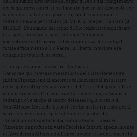
dall’annuncio autorevole del regno di Dio e dal compimento
dei segni messianici, si prolunga in quella dei discepoli, che
sono inviati ad attuare parole e gesti di liberazione e
redenzione, sia per i vicini (cf. Mt, 10,6) che per i lontani (cf.
Mt 28,19). L’annuncio del regno di Dio conferisce significato
alle opere; mentre le opere attuano l’annuncio,
specialmente attraverso la testimonianza della vita, il
totale affidamento a Dio Padre, la libertà interiore e la
donazione totale di se stessi.
L’interpretazione simbolico - teologica:
L’ancora è qui intesa come simbolo del Cristo Redentore;
indica l’intenzione di ancorare saldamente il ministero
episcopale sulla persona vivente del Cristo dal quale tutto è
sanato e redento. Il mistero della redenzione, la “copiosa
redemptio”, è anche al centro della teologia morale di
Sant’Alfonso Maria de’ Liguori, che ha molto ispirato, per il
suo cristocentrismo e per la benignità pastorale,
l’insegnamento della teologia morale che il vescovo
Vincenzo ha profuso in varie Facoltà e Istituti, specialmente
all’Accademia Alfonsiana. L’ancora vuole ricordare anche la