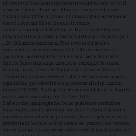
di essere un Seminario missionario e universale, di cui il
vescovo è stato rettore per otto anni. I monti e il mare
richiamano infine la Diocesi di Albano, che si estende dai
Castelli romani fino al litorale tirrenico.
La stella è simbolo della Vergine Maria, modello della
disponibilità a lasciarsi plasmare dallo Spirito Santo (cf. Lc
1,26-38; Lumen gentium n. 56) e sotto la cui guida e
protezione il nuovo vescovo affida tutto il suo servizio
pastorale. Le sette punte richiamano i sette doni dello
Spirito Santo (sapienza, intelletto, consiglio, fortezza,
scienza, pietà, timore di Dio), di cui la Vergine Madre è
rivestita in modo eccellente e che il vescovo invoca, come
ogni fedele, per obbedire con prontezza alle ispirazioni
divine (CCC 1831): “tutti quelli che sono guidati dallo Spirito
di Dio, costoro sono figli di Dio” (Rm 8,14).
L’albero che campeggia nel terzo quadrante costituisce
chiaro riferimento allo stemma della Città di Copertino
dove compare infatti un pino marittimo. Copertino, nella
provincia di Lecce, è la città natale dei genitori del vescovo,
dove è maturata la sua vocazione al sacerdozio ministeriale