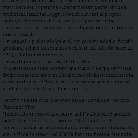
a fattezze di scudo araldico) e contiene dei simbolismi
tratti da idealità personali, da particolari devozioni o da
tradizioni familiari, oppure da riferimenti al proprio
nome, all’ambiente di vita, o ad altre particolarità;
- una croce astile, in oro, posta in palo, ovvero verticalmente
dietro lo scudo;
- un cappello prelatizio (galero), con cordoni a dodici fiocchi,
pendenti, sei per ciascun lato (ordinati, dall’alto in basso, in
1.2.3), il tutto di colore verde;
- un cartiglio inferiore recante il motto.
In questo caso è stato adottato uno scudo di foggia sannitica,
frequentemente usato nell’araldica ecclesiastica mentre la
croce astile d’oro è “trifogliata”, con cinque gemme rosse a
simboleggiare le Cinque Piaghe di Cristo.
Descrizione araldica (blasonatura) dello scudo del Vescovo
Vincenzo Viva
“Inquartato di rosso e di azzurro: nel 1° all’ancora d’argento;
nel 2° ad un monte di tre cime all’italiana di verde,
movente da due burelle ondate d’azzurro, sormontato da una
stella (7) dello stesso; nel 3° all’albero sradicato al naturale,