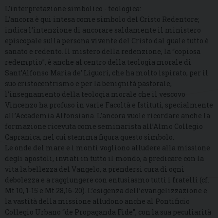
L’interpretazione simbolico - teologica:
L’ancora è qui intesa come simbolo del Cristo Redentore;
indica l’intenzione di ancorare saldamente il ministero
episcopale sulla persona vivente del Cristo dal quale tutto è
sanato e redento. Il mistero della redenzione, la “copiosa
redemptio”, è anche al centro della teologia morale di
Sant’Alfonso Maria de’ Liguori, che ha molto ispirato, per il
suo cristocentrismo e per la benignità pastorale,
l’insegnamento della teologia morale che il vescovo
Vincenzo ha profuso in varie Facoltà e Istituti, specialmente
all’Accademia Alfonsiana. L’ancora vuole ricordare anche la
formazione ricevuta come seminarista all’Almo Collegio
Capranica, nel cui stemma figura questo simbolo.
Le onde del mare e i monti vogliono alludere alla missione
degli apostoli, inviati in tutto il mondo, a predicare con la
vita la bellezza del Vangelo, a prendersi cura di ogni
debolezza e a raggiungere con entusiasmo tutti i fratelli (cf.
Mt 10, 1-15 e Mt 28,16-20). L’esigenza dell’evangelizzazione e
la vastità della missione alludono anche al Pontificio
Collegio Urbano “de Propaganda Fide”, con la sua peculiarità