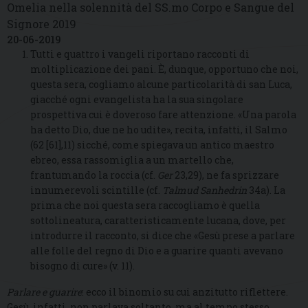
Omelia nella solennità del SS.mo Corpo e Sangue del
Signore 2019
20-06-2019
Tutti e quattro i vangeli riportano racconti di
moltiplicazione dei pani. È, dunque, opportuno che noi,
questa sera, cogliamo alcune particolarità di san Luca,
giacché ogni evangelista ha la sua singolare
prospettiva cui è doveroso fare attenzione. «Una parola
ha detto Dio, due ne ho udite», recita, infatti, il Salmo
(62 [61],11) sicché, come spiegava un antico maestro
ebreo, essa rassomiglia a un martello che,
frantumando la roccia (cf.
Ger
23,29), ne fa sprizzare
innumerevoli scintille (cf.
Talmud Sanhedrin
34a). La
prima che noi questa sera raccogliamo è quella
sottolineatura, caratteristicamente lucana, dove, per
introdurre il racconto, si dice che «Gesù prese a parlare
alle folle del regno di Dio e a guarire quanti avevano
bisogno di cure» (v. 11).
Parlare e guarire
: ecco il binomio su cui anzitutto riflettere.
Gesù, infatti, non parlava soltanto, ma al tempo stesso