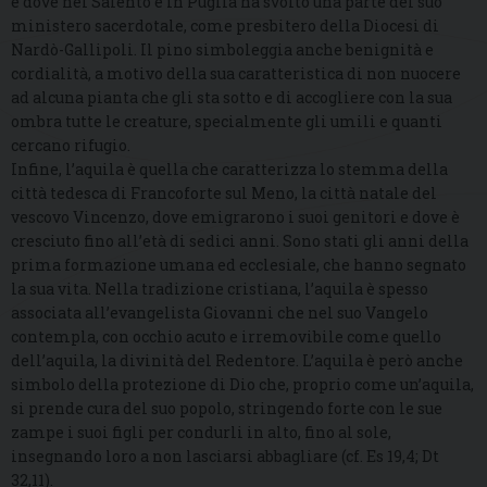
e dove nel Salento e in Puglia ha svolto una parte del suo
ministero sacerdotale, come presbitero della Diocesi di
Nardò-Gallipoli. Il pino simboleggia anche benignità e
cordialità, a motivo della sua caratteristica di non nuocere
ad alcuna pianta che gli sta sotto e di accogliere con la sua
ombra tutte le creature, specialmente gli umili e quanti
cercano rifugio.
Infine, l’aquila è quella che caratterizza lo stemma della
città tedesca di Francoforte sul Meno, la città natale del
vescovo Vincenzo, dove emigrarono i suoi genitori e dove è
cresciuto fino all’età di sedici anni. Sono stati gli anni della
prima formazione umana ed ecclesiale, che hanno segnato
la sua vita. Nella tradizione cristiana, l’aquila è spesso
associata all’evangelista Giovanni che nel suo Vangelo
contempla, con occhio acuto e irremovibile come quello
dell’aquila, la divinità del Redentore. L’aquila è però anche
simbolo della protezione di Dio che, proprio come un’aquila,
si prende cura del suo popolo, stringendo forte con le sue
zampe i suoi figli per condurli in alto, fino al sole,
insegnando loro a non lasciarsi abbagliare (cf. Es 19,4; Dt
32,11).