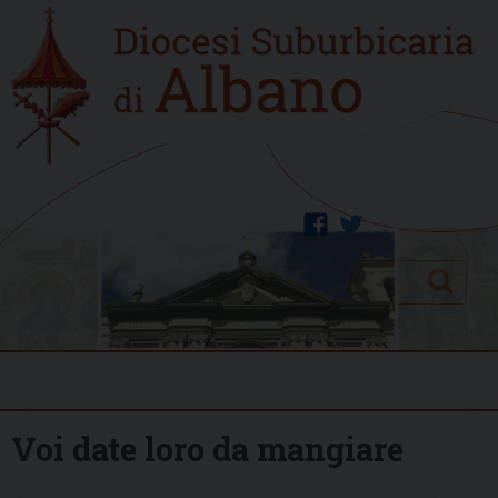
Skip
Home
to
new
content
facebook
twitter
Search
Menu
Voi date loro da mangiare