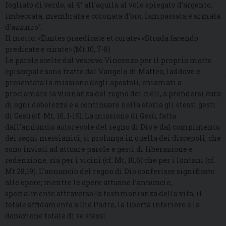
fogliato di verde; al 4° all’aquila al volo spiegato d’argento,
imbeccata, membrata e coronata d’oro, lampassata e armata
d’azzurro”.
Il motto: «Euntes praedicate et curate» «Strada facendo
predicate e curate» (Mt 10, 7-8)
Le parole scelte dal vescovo Vincenzo per il proprio motto
episcopale sono tratte dal Vangelo di Matteo, laddove è
presentata la missione degli apostoli, chiamati a
proclamare la vicinanza del regno dei cieli, a prendersi cura
di ogni debolezza e a continuare nella storia gli stessi gesti
di Gesù (cf. Mt, 10, 1-15). La missione di Gesù, fatta
dall’annuncio autorevole del regno di Dio e dal compimento
dei segni messianici, si prolunga in quella dei discepoli, che
sono inviati ad attuare parole e gesti di liberazione e
redenzione, sia per i vicini (cf. Mt, 10,6) che per i lontani (cf.
Mt 28,19). L’annuncio del regno di Dio conferisce significato
alle opere; mentre le opere attuano l’annuncio,
specialmente attraverso la testimonianza della vita, il
totale affidamento a Dio Padre, la libertà interiore e la
donazione totale di se stessi.