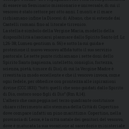
di essere un Seminario missionario e universale, di cui il
vescovo è stato rettore per otto anni. I monti e il mare
richiamano infine la Diocesi di Albano, che si estende dai
Castelli romani fino al litorale tirrenico.
La stella è simbolo della Vergine Maria, modello della
disponibilità a lasciarsi plasmare dallo Spirito Santo (cf. Lc
1,26-38; Lumen gentium n. 56) e sotto la cui guida e
protezione il nuovo vescovo affida tutto il suo servizio
pastorale. Le sette punte richiamano i sette doni dello
Spirito Santo (sapienza, intelletto, consiglio, fortezza,
scienza, pietà, timore di Dio), di cui la Vergine Madre è
rivestita in modo eccellente e che il vescovo invoca, come
ogni fedele, per obbedire con prontezza alle ispirazioni
divine (CCC 1831): “tutti quelli che sono guidati dallo Spirito
di Dio, costoro sono figli di Dio” (Rm 8,14).
L’albero che campeggia nel terzo quadrante costituisce
chiaro riferimento allo stemma della Città di Copertino
dove compare infatti un pino marittimo. Copertino, nella
provincia di Lecce, è la città natale dei genitori del vescovo,
dove è maturata la sua vocazione al sacerdozio ministeriale