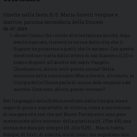
Omelia nella festa di S. Maria Goretti vergine e
martire, patrona secondaria della Diocesi
06-07-2019
«Beato l’uomo che resiste alla tentazione perché, dopo
averla superata, riceverà la corona della vita, che il
Signore ha promesso a quelli che lo amano». Con questa
«beatitudine» tratta dalla lettera di san Giacomo (1,12) ci
siamo disposti all’ascolto del santo Vangelo.
Chiediamoci, allora: cos’è questa
corona
? Nella
memoria della nostra santa Maria Goretti, oltretutto, la
liturgia della Chiesa parla di
corona della verginità e del
martirio.
Cosa sono, allora, queste «corone»?
Nel linguaggio della Bibbia ereditato dalla liturgia, essa è
segno di gioia e, soprattutto, di vittoria, come a conclusione
di una gara ed è così che nel Nuovo Testamento sono pure
menzionate altre «corone»: della giustizia (cf.
2Tim
4,8), una
corona che dura per sempre (cf.
2Cor
9,25) … Non si tratta,
dunque, di titoli di nobiltà, ma di nomi che segnalano una