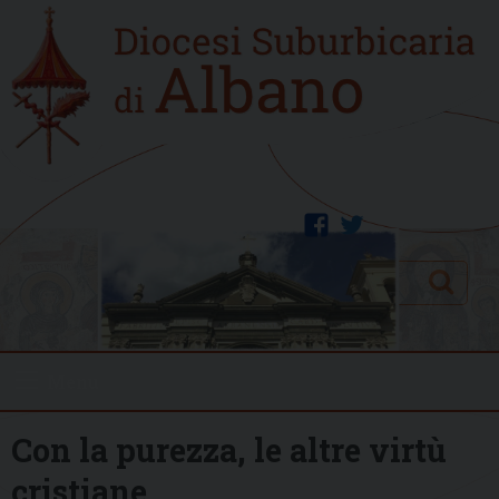
Skip
Home
to
new
content
facebook
twitter
Search
Menu
Con la purezza, le altre virtù
cristiane