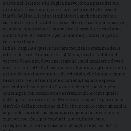
e dove nel Salento e in Puglia ha svolto una parte del suo
ministero sacerdotale, come presbitero della Diocesi di
Nardò-Gallipoli. Il pino simboleggia anche benignità e
cordialità, a motivo della sua caratteristica di non nuocere
ad alcuna pianta che gli sta sotto e di accogliere con la sua
ombra tutte le creature, specialmente gli umili e quanti
cercano rifugio.
Infine, l’aquila è quella che caratterizza lo stemma della
città tedesca di Francoforte sul Meno, la città natale del
vescovo Vincenzo, dove emigrarono i suoi genitori e dove è
cresciuto fino all’età di sedici anni. Sono stati gli anni della
prima formazione umana ed ecclesiale, che hanno segnato
la sua vita. Nella tradizione cristiana, l’aquila è spesso
associata all’evangelista Giovanni che nel suo Vangelo
contempla, con occhio acuto e irremovibile come quello
dell’aquila, la divinità del Redentore. L’aquila è però anche
simbolo della protezione di Dio che, proprio come un’aquila,
si prende cura del suo popolo, stringendo forte con le sue
zampe i suoi figli per condurli in alto, fino al sole,
insegnando loro a non lasciarsi abbagliare (cf. Es 19,4; Dt