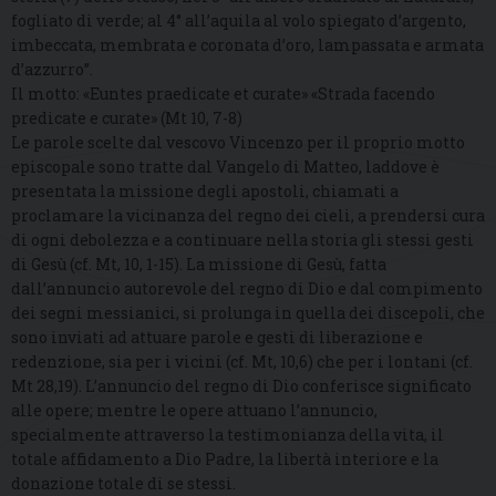
fogliato di verde; al 4° all’aquila al volo spiegato d’argento,
imbeccata, membrata e coronata d’oro, lampassata e armata
d’azzurro”.
Il motto: «Euntes praedicate et curate» «Strada facendo
predicate e curate» (Mt 10, 7-8)
Le parole scelte dal vescovo Vincenzo per il proprio motto
episcopale sono tratte dal Vangelo di Matteo, laddove è
presentata la missione degli apostoli, chiamati a
proclamare la vicinanza del regno dei cieli, a prendersi cura
di ogni debolezza e a continuare nella storia gli stessi gesti
di Gesù (cf. Mt, 10, 1-15). La missione di Gesù, fatta
dall’annuncio autorevole del regno di Dio e dal compimento
dei segni messianici, si prolunga in quella dei discepoli, che
sono inviati ad attuare parole e gesti di liberazione e
redenzione, sia per i vicini (cf. Mt, 10,6) che per i lontani (cf.
Mt 28,19). L’annuncio del regno di Dio conferisce significato
alle opere; mentre le opere attuano l’annuncio,
specialmente attraverso la testimonianza della vita, il
totale affidamento a Dio Padre, la libertà interiore e la
donazione totale di se stessi.