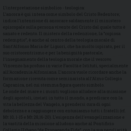
L’interpretazione simbolico - teologica:
L’ancora è qui intesa come simbolo del Cristo Redentore;
indica l’intenzione di ancorare saldamente il ministero
episcopale sulla persona vivente del Cristo dal quale tutto è
sanato e redento. Il mistero della redenzione, la “copiosa
redemptio”, è anche al centro della teologia morale di
Sant’Alfonso Maria de’ Liguori, che ha molto ispirato, per il
suo cristocentrismo e per la benignità pastorale,
l’insegnamento della teologia morale che il vescovo
Vincenzo ha profuso in varie Facoltà e Istituti, specialmente
all’Accademia Alfonsiana. L’ancora vuole ricordare anche la
formazione ricevuta come seminarista all’Almo Collegio
Capranica, nel cui stemma figura questo simbolo.
Le onde del mare e i monti vogliono alludere alla missione
degli apostoli, inviati in tutto il mondo, a predicare con la
vita la bellezza del Vangelo, a prendersi cura di ogni
debolezza e a raggiungere con entusiasmo tutti i fratelli (cf.
Mt 10, 1-15 e Mt 28,16-20). L’esigenza dell’evangelizzazione e
la vastità della missione alludono anche al Pontificio
Collegio Urbano “de Propaganda Fide”, con la sua peculiarità