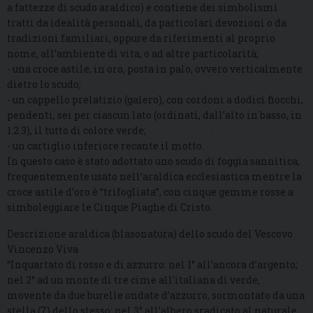
a fattezze di scudo araldico) e contiene dei simbolismi
tratti da idealità personali, da particolari devozioni o da
tradizioni familiari, oppure da riferimenti al proprio
nome, all’ambiente di vita, o ad altre particolarità;
- una croce astile, in oro, posta in palo, ovvero verticalmente
dietro lo scudo;
- un cappello prelatizio (galero), con cordoni a dodici fiocchi,
pendenti, sei per ciascun lato (ordinati, dall’alto in basso, in
1.2.3), il tutto di colore verde;
- un cartiglio inferiore recante il motto.
In questo caso è stato adottato uno scudo di foggia sannitica,
frequentemente usato nell’araldica ecclesiastica mentre la
croce astile d’oro è “trifogliata”, con cinque gemme rosse a
simboleggiare le Cinque Piaghe di Cristo.
Descrizione araldica (blasonatura) dello scudo del Vescovo
Vincenzo Viva
“Inquartato di rosso e di azzurro: nel 1° all’ancora d’argento;
nel 2° ad un monte di tre cime all’italiana di verde,
movente da due burelle ondate d’azzurro, sormontato da una
stella (7) dello stesso; nel 3° all’albero sradicato al naturale,