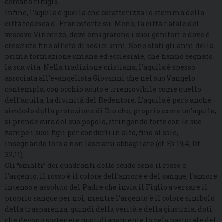
cercano rifugio.
Infine, l’aquila è quella che caratterizza lo stemma della
città tedesca di Francoforte sul Meno, la città natale del
vescovo Vincenzo, dove emigrarono i suoi genitori e dove è
cresciuto fino all’età di sedici anni. Sono stati gli anni della
prima formazione umana ed ecclesiale, che hanno segnato
la sua vita. Nella tradizione cristiana, l’aquila è spesso
associata all’evangelista Giovanni che nel suo Vangelo
contempla, con occhio acuto e irremovibile come quello
dell’aquila, la divinità del Redentore. L’aquila è però anche
simbolo della protezione di Dio che, proprio come un’aquila,
si prende cura del suo popolo, stringendo forte con le sue
zampe i suoi figli per condurli in alto, fino al sole,
insegnando loro a non lasciarsi abbagliare (cf. Es 19,4; Dt
32,11).
Gli “smalti” dei quadranti dello scudo sono il rosso e
l’argento: il rosso è il colore dell’amore e del sangue, l’amore
intenso e assoluto del Padre che invia il Figlio a versare il
proprio sangue per noi, mentre l’argento è il colore simbolo
della trasparenza, quindi della verità e della giustizia, doti
che devono sostenere quotidianamente lo zelo pastorale del