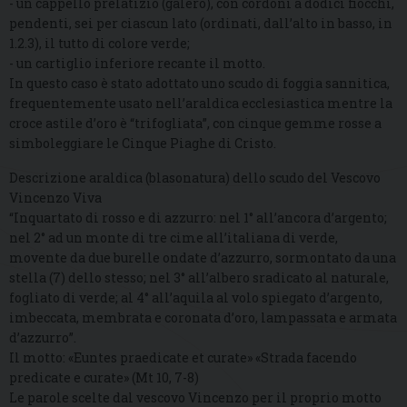
- un cappello prelatizio (galero), con cordoni a dodici fiocchi,
pendenti, sei per ciascun lato (ordinati, dall’alto in basso, in
1.2.3), il tutto di colore verde;
- un cartiglio inferiore recante il motto.
In questo caso è stato adottato uno scudo di foggia sannitica,
frequentemente usato nell’araldica ecclesiastica mentre la
croce astile d’oro è “trifogliata”, con cinque gemme rosse a
simboleggiare le Cinque Piaghe di Cristo.
Descrizione araldica (blasonatura) dello scudo del Vescovo
Vincenzo Viva
“Inquartato di rosso e di azzurro: nel 1° all’ancora d’argento;
nel 2° ad un monte di tre cime all’italiana di verde,
movente da due burelle ondate d’azzurro, sormontato da una
stella (7) dello stesso; nel 3° all’albero sradicato al naturale,
fogliato di verde; al 4° all’aquila al volo spiegato d’argento,
imbeccata, membrata e coronata d’oro, lampassata e armata
d’azzurro”.
Il motto: «Euntes praedicate et curate» «Strada facendo
predicate e curate» (Mt 10, 7-8)
Le parole scelte dal vescovo Vincenzo per il proprio motto