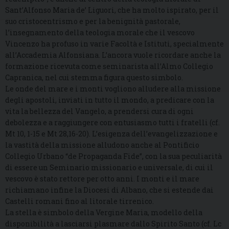
Sant’Alfonso Maria de’ Liguori, che ha molto ispirato, per il
suo cristocentrismo e per la benignità pastorale,
l’insegnamento della teologia morale che il vescovo
Vincenzo ha profuso in varie Facoltà e Istituti, specialmente
all’Accademia Alfonsiana. L’ancora vuole ricordare anche la
formazione ricevuta come seminarista all’Almo Collegio
Capranica, nel cui stemma figura questo simbolo.
Le onde del mare e i monti vogliono alludere alla missione
degli apostoli, inviati in tutto il mondo, a predicare con la
vita la bellezza del Vangelo, a prendersi cura di ogni
debolezza e a raggiungere con entusiasmo tutti i fratelli (cf.
Mt 10, 1-15 e Mt 28,16-20). L’esigenza dell’evangelizzazione e
la vastità della missione alludono anche al Pontificio
Collegio Urbano “de Propaganda Fide”, con la sua peculiarità
di essere un Seminario missionario e universale, di cui il
vescovo è stato rettore per otto anni. I monti e il mare
richiamano infine la Diocesi di Albano, che si estende dai
Castelli romani fino al litorale tirrenico.
La stella è simbolo della Vergine Maria, modello della
disponibilità a lasciarsi plasmare dallo Spirito Santo (cf. Lc