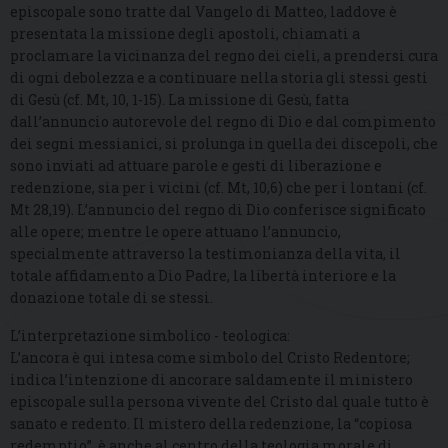
episcopale sono tratte dal Vangelo di Matteo, laddove è
presentata la missione degli apostoli, chiamati a
proclamare la vicinanza del regno dei cieli, a prendersi cura
di ogni debolezza e a continuare nella storia gli stessi gesti
di Gesù (cf. Mt, 10, 1-15). La missione di Gesù, fatta
dall’annuncio autorevole del regno di Dio e dal compimento
dei segni messianici, si prolunga in quella dei discepoli, che
sono inviati ad attuare parole e gesti di liberazione e
redenzione, sia per i vicini (cf. Mt, 10,6) che per i lontani (cf.
Mt 28,19). L’annuncio del regno di Dio conferisce significato
alle opere; mentre le opere attuano l’annuncio,
specialmente attraverso la testimonianza della vita, il
totale affidamento a Dio Padre, la libertà interiore e la
donazione totale di se stessi.
L’interpretazione simbolico - teologica:
L’ancora è qui intesa come simbolo del Cristo Redentore;
indica l’intenzione di ancorare saldamente il ministero
episcopale sulla persona vivente del Cristo dal quale tutto è
sanato e redento. Il mistero della redenzione, la “copiosa
redemptio”, è anche al centro della teologia morale di