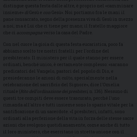
distingue questa festa dalle altre, è proprio nel «camminare
insieme»
di
Gesù e
con
Gesù». Noi portiamo fra le mani il
pane consacrato, segno della presenza viva di Gesù in mezzo
a noi; ma è Lui che ci tiene per mano; il fratello maggiore
che ci
accompagna
verso la casa del Padre.
Con nel cuore la gioia di questa festa eucaristica, poco fa
abbiamo scelto tre nostri fratelli per l'ordine del
presbiterato. Il ministero per il quale stanno per essere
ordinati, benché unico, è certamente complesso: «saranno
predicatori del Vangelo, pastori del popolo di Dio, e
presiederanno le azioni di culto, specialmente nella
celebrazione del sacrificio del Signore», dice l'Omelia
rituale (
Rito dell'ordinazione dei presbiteri
, n. 136). Nessuno di
questi tre compiti deve essere trascurato, perché l'uno
rimanda all'altro e tutti insieme sono lo spazio vitale per la
santificazione di un sacerdote. «I presbiteri, infatti, sono
ordinati alla perfezione della vita in forza delle stesse sacre
azioni che svolgono quotidianamente, come anche di tutto
il loro ministero, che esercitano in stretta unione con il