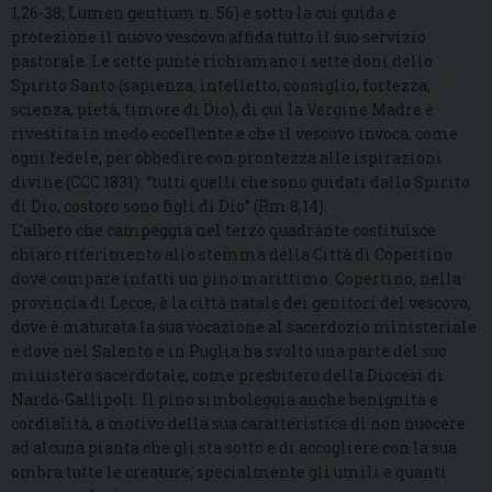
1,26-38; Lumen gentium n. 56) e sotto la cui guida e
protezione il nuovo vescovo affida tutto il suo servizio
pastorale. Le sette punte richiamano i sette doni dello
Spirito Santo (sapienza, intelletto, consiglio, fortezza,
scienza, pietà, timore di Dio), di cui la Vergine Madre è
rivestita in modo eccellente e che il vescovo invoca, come
ogni fedele, per obbedire con prontezza alle ispirazioni
divine (CCC 1831): “tutti quelli che sono guidati dallo Spirito
di Dio, costoro sono figli di Dio” (Rm 8,14).
L’albero che campeggia nel terzo quadrante costituisce
chiaro riferimento allo stemma della Città di Copertino
dove compare infatti un pino marittimo. Copertino, nella
provincia di Lecce, è la città natale dei genitori del vescovo,
dove è maturata la sua vocazione al sacerdozio ministeriale
e dove nel Salento e in Puglia ha svolto una parte del suo
ministero sacerdotale, come presbitero della Diocesi di
Nardò-Gallipoli. Il pino simboleggia anche benignità e
cordialità, a motivo della sua caratteristica di non nuocere
ad alcuna pianta che gli sta sotto e di accogliere con la sua
ombra tutte le creature, specialmente gli umili e quanti