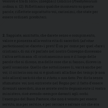
vescovo e tra di loro», insegna il Concilio (
Presbyterorum
ordinis
, n. 12). Riflettiamo qualche momento su queste
parole; riflettete soprattutto voi, carissimi, che state per
essere ordinati presbiteri.
2.
Sappiate, anzitutto, che darete senso e compimento,
valore e pienezza alla vostra vita di sacerdoti (
ad vitae
perfectionem
) se «farete» i preti! È un po' come per quel «fare i
cristiani», di cui s'è parlato nel nostro Convegno diocesano
l'altra settimana. «Il cristianesimo non è il luogo delle
parole che si dicono, ma delle cose che si fanno», dicevo in
quell'occasione. Quello che sottolineavo lì, varrà anche per
voi: il criterio con cui si è giudicati alla fine dei tempi (e non
solo allora) sarà ciò che si
è fatto
, o
non fatto
. Per dirla senza
sfumature: voi non entrerete nel Regno per il fatto d'essere
divenuti sacerdoti, ma se avrete svolto degnamente il vostro
ministero, cioè avendo «sempre davanti agli occhi
l'esempio del Buon Pastore, che non è venuto per essere
servito, ma per servire, e per cercare e salvare ciò che era