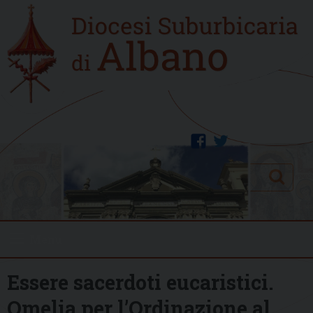
Skip
Home
to
new
content
facebook
twitter
Search
Menu
Essere sacerdoti eucaristici.
Omelia per l’Ordinazione al