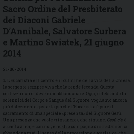
Sacro Ordine del Presbiterato
dei Diaconi Gabriele
D’Annibale, Salvatore Surbera
e Martino Swiatek, 21 giugno
2014
21-06-2014
1.
L'Eucaristia è il centro e il culmine della vita della Chiesa,
la sorgente sempre viva che la rende feconda. Questa
certezza non ci deve mai abbandonare. Oggi, celebrando la
solennità del Corpo e Sangue del Signore, vogliamo ancora
più dolcemente gustarla perché l'Eucaristia è pure il
sacramento di una speciale «presenza» del Signore Gesù.
Una presenza che vuole «rimanere», che rimane.
Gesù c'è
: è
accanto a noi, è con noi; è nostro compagno di strada; non ci
abbandona mai. Il senso della processione eucaristica, che