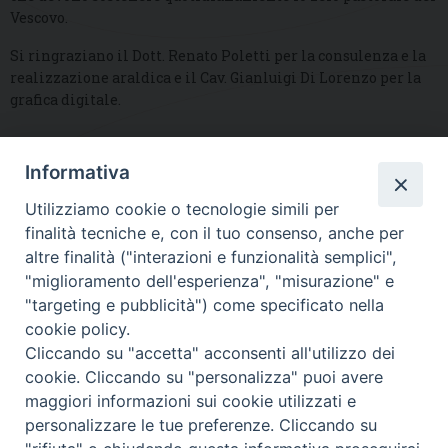
Vescovo.
Si ringraziano il Dott. Renato Poletti per la consulenza e la
realizzazione araldica e il Cav. Gianluigi Di Lorenzo per la
grafica digitale.
Informativa
DIOCESI SUBURBICARIA DI ALBANO
Utilizziamo cookie o tecnologie simili per
Contatti:
Tel.: 06.93268401 - Fax.: 06.9323844
finalità tecniche e, con il tuo consenso, anche per
E-mail:
curia@diocesidialbano.it
altre finalità ("interazioni e funzionalità semplici",
"miglioramento dell'esperienza", "misurazione" e
Orari:
dal Lunedì al Venerdì Ore: 9:00 - 13:00
"targeting e pubblicità") come specificato nella
cookie policy.
Orario ufficio Matrimoni:
Cliccando su "accetta" acconsenti all'utilizzo dei
Lunedì, Mercoledì e Venerdì, Ore 9:30 - 12:30
cookie. Cliccando su "personalizza" puoi avere
maggiori informazioni sui cookie utilizzati e
personalizzare le tue preferenze. Cliccando su