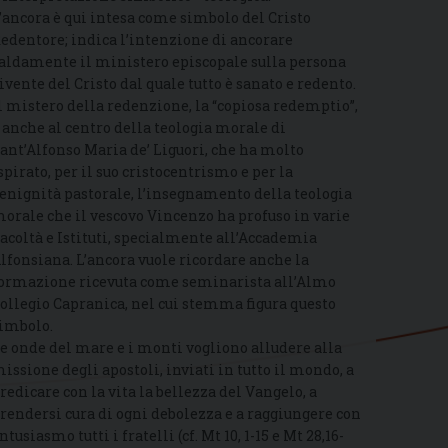
’ancora è qui intesa come simbolo del Cristo
edentore; indica l’intenzione di ancorare
aldamente il ministero episcopale sulla persona
ivente del Cristo dal quale tutto è sanato e redento.
l mistero della redenzione, la “copiosa redemptio”,
 anche al centro della teologia morale di
ant’Alfonso Maria de’ Liguori, che ha molto
spirato, per il suo cristocentrismo e per la
enignità pastorale, l’insegnamento della teologia
orale che il vescovo Vincenzo ha profuso in varie
acoltà e Istituti, specialmente all’Accademia
lfonsiana. L’ancora vuole ricordare anche la
ormazione ricevuta come seminarista all’Almo
ollegio Capranica, nel cui stemma figura questo
imbolo.
e onde del mare e i monti vogliono alludere alla
issione degli apostoli, inviati in tutto il mondo, a
redicare con la vita la bellezza del Vangelo, a
rendersi cura di ogni debolezza e a raggiungere con
ntusiasmo tutti i fratelli (cf. Mt 10, 1-15 e Mt 28,16-