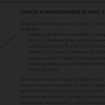
Grazia e misericordia ai suoi e
Omelia alla Perdonanza dei Ss. Medici – Sant
06-05-2021
Quando nella Basilica Cattedrale mi con
di Oria, il 18 ottobre 2004, vi salutai con
«Cominciamo, fratelli, a servire il Signo
profitto» (
Vita prima
di Tommaso da Celano
sappiamo che col Signore Gesù si può se
Quando pronunciai queste parole cercavo d
Dio mi spingeva.
Sono trascorsi un po’ di anni ed allora ero p
pensavo a come concludere, secondo le dispo
episcopale. Però voi sapete che il Papa mi ha
che scrive san Gregorio di Nissa: «Chi corre 
del cammino verso di Lui. […] Dio lo si vede so