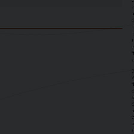
v
-
f
d
-
I
s
e
“
s
D
V
“
d
a
d
n
v
i
e