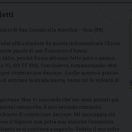
letti
uario di San Cosimo alla macchia – Oria (BR)
gedai ufficialmente da questa indimenticata Chiesa
 queste parole di san Francesco d’Assisi:
re Iddio, perché finora abbiamo fatto poco o nessun
 VI, 103: FF 500). Concludevo, commentando: «Noi
mpre ricominciare daccapo. Anche questo è grazia».
i scrutare la strada nuova, verso cui la volontà di
iù giovane. Non vi nascondo che nei mesi passati già
sizioni canoniche, il mio secondo cammino
 chiesto di cominciare daccapo. Mi incoraggia ciò
verso il Signore non potrà mai esaurire l’ampiezza
ltanto se si continua a seguirlo. Vedere il suo volto