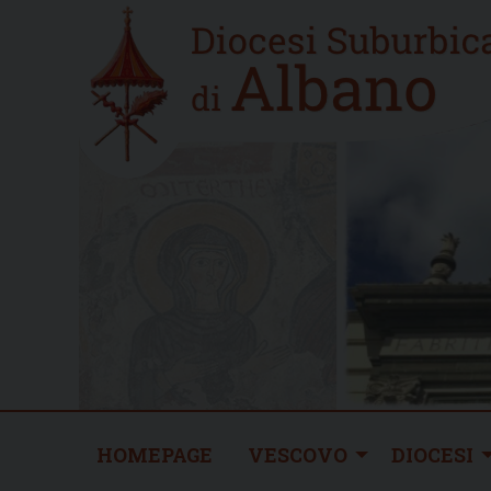
Skip
Home
to
new
content
HOMEPAGE
VESCOVO
DIOCESI