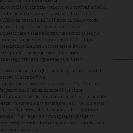
erticalmente dietro lo scudo;
 un cappello prelatizio (galero), con cordoni a dodici
iocchi, pendenti, sei per ciascun lato (ordinati,
all’alto in basso, in 1.2.3), il tutto di colore verde;
 un cartiglio inferiore recante il motto.
n questo caso è stato adottato uno scudo di foggia
annitica, frequentemente usato nell’araldica
cclesiastica mentre la croce astile d’oro è
trifogliata”, con cinque gemme rosse a
imboleggiare le Cinque Piaghe di Cristo.
escrizione araldica (blasonatura) dello scudo del
escovo Vincenzo Viva
Inquartato di rosso e di azzurro: nel 1° all’ancora
’argento; nel 2° ad un monte di tre cime
ll’italiana di verde, movente da due burelle ondate
’azzurro, sormontato da una stella (7) dello stesso;
el 3° all’albero sradicato al naturale, fogliato di
erde; al 4° all’aquila al volo spiegato d’argento,
mbeccata, membrata e coronata d’oro, lampassata
 armata d’azzurro”.