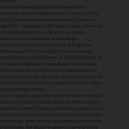
Rm 8,14).
’albero che campeggia nel terzo quadrante
ostituisce chiaro riferimento allo stemma della
ittà di Copertino dove compare infatti un pino
arittimo. Copertino, nella provincia di Lecce, è la
ittà natale dei genitori del vescovo, dove è
aturata la sua vocazione al sacerdozio
inisteriale e dove nel Salento e in Puglia ha
volto una parte del suo ministero sacerdotale,
ome presbitero della Diocesi di Nardò-Gallipoli. Il
ino simboleggia anche benignità e cordialità, a
otivo della sua caratteristica di non nuocere ad
lcuna pianta che gli sta sotto e di accogliere con la
ua ombra tutte le creature, specialmente gli umili
 quanti cercano rifugio.
nfine, l’aquila è quella che caratterizza lo stemma
ella città tedesca di Francoforte sul Meno, la città
atale del vescovo Vincenzo, dove emigrarono i suoi
enitori e dove è cresciuto fino all’età di sedici anni.
ono stati gli anni della prima formazione umana
d ecclesiale, che hanno segnato la sua vita. Nella