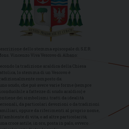
escrizione dello stemma episcopale di S.E.R.
ons. Vincenzo Viva Vescovo di Albano:
econdo la tradizione araldica della Chiesa
attolica, lo stemma di un Vescovo è
radizionalmente composto da:
 uno scudo, che può avere varie forme (sempre
iconducibile a fattezze di scudo araldico) e
ontiene dei simbolismi tratti da idealità
ersonali, da particolari devozioni o da tradizioni
amiliari, oppure da riferimenti al proprio nome,
ll’ambiente di vita, o ad altre particolarità;
 una croce astile, in oro, posta in palo, ovvero