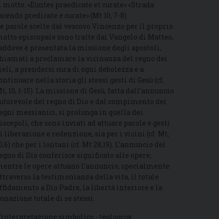
l motto: «Euntes praedicate et curate» «Strada
acendo predicate e curate» (Mt 10, 7-8)
e parole scelte dal vescovo Vincenzo per il proprio
otto episcopale sono tratte dal Vangelo di Matteo,
addove è presentata la missione degli apostoli,
hiamati a proclamare la vicinanza del regno dei
ieli, a prendersi cura di ogni debolezza e a
ontinuare nella storia gli stessi gesti di Gesù (cf.
t, 10, 1-15). La missione di Gesù, fatta dall’annuncio
utorevole del regno di Dio e dal compimento dei
egni messianici, si prolunga in quella dei
iscepoli, che sono inviati ad attuare parole e gesti
i liberazione e redenzione, sia per i vicini (cf. Mt,
0,6) che per i lontani (cf. Mt 28,19). L’annuncio del
egno di Dio conferisce significato alle opere;
entre le opere attuano l’annuncio, specialmente
ttraverso la testimonianza della vita, il totale
ffidamento a Dio Padre, la libertà interiore e la
onazione totale di se stessi.
’interpretazione simbolico - teologica: