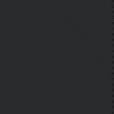
(
L
c
C
m
c
m
m
s
c
p
m
a
s
e
I
d
n
g
S
e