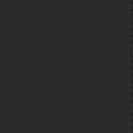
2
d
C
p
u
a
D
r
L
d
S
s
a
r
(
p
r
c
i
g