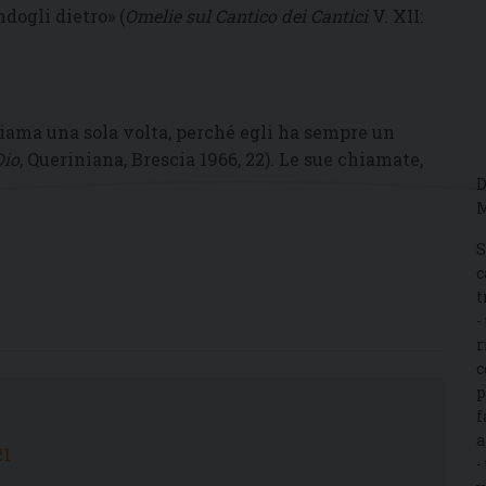
ogli dietro» (
Omelie sul Cantico dei Cantici
V. XII:
hiama una sola volta, perché egli ha sempre un
Dio
, Queriniana, Brescia 1966, 22). Le sue chiamate,
D
M
S
c
t
-
r
c
p
f
a
21
-