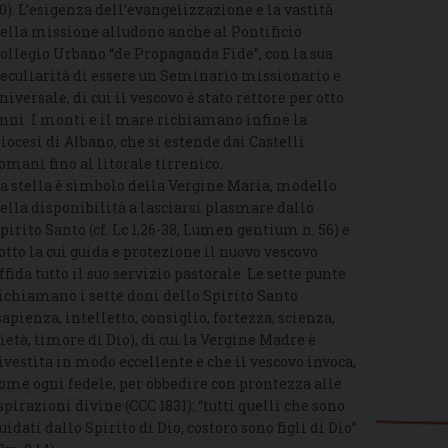
0). L’esigenza dell’evangelizzazione e la vastità
ella missione alludono anche al Pontificio
ollegio Urbano “de Propaganda Fide”, con la sua
eculiarità di essere un Seminario missionario e
niversale, di cui il vescovo è stato rettore per otto
nni. I monti e il mare richiamano infine la
iocesi di Albano, che si estende dai Castelli
omani fino al litorale tirrenico.
a stella è simbolo della Vergine Maria, modello
ella disponibilità a lasciarsi plasmare dallo
pirito Santo (cf. Lc 1,26-38; Lumen gentium n. 56) e
otto la cui guida e protezione il nuovo vescovo
ffida tutto il suo servizio pastorale. Le sette punte
ichiamano i sette doni dello Spirito Santo
sapienza, intelletto, consiglio, fortezza, scienza,
ietà, timore di Dio), di cui la Vergine Madre è
ivestita in modo eccellente e che il vescovo invoca,
ome ogni fedele, per obbedire con prontezza alle
spirazioni divine (CCC 1831): “tutti quelli che sono
uidati dallo Spirito di Dio, costoro sono figli di Dio”