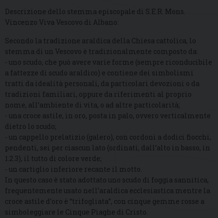
Descrizione dello stemma episcopale di S.E.R. Mons.
Vincenzo Viva Vescovo di Albano:
Secondo la tradizione araldica della Chiesa cattolica, lo
stemma di un Vescovo è tradizionalmente composto da:
- uno scudo, che può avere varie forme (sempre riconducibile
a fattezze di scudo araldico) e contiene dei simbolismi
tratti da idealità personali, da particolari devozioni o da
tradizioni familiari, oppure da riferimenti al proprio
nome, all’ambiente di vita, o ad altre particolarità;
- una croce astile, in oro, posta in palo, ovvero verticalmente
dietro lo scudo;
- un cappello prelatizio (galero), con cordoni a dodici fiocchi,
pendenti, sei per ciascun lato (ordinati, dall’alto in basso, in
1.2.3), il tutto di colore verde;
- un cartiglio inferiore recante il motto.
In questo caso è stato adottato uno scudo di foggia sannitica,
frequentemente usato nell’araldica ecclesiastica mentre la
croce astile d’oro è “trifogliata”, con cinque gemme rosse a
simboleggiare le Cinque Piaghe di Cristo.