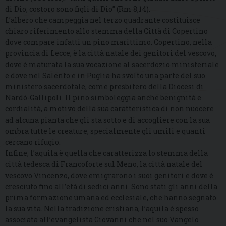
di Dio, costoro sono figli di Dio” (Rm 8,14).
L’albero che campeggia nel terzo quadrante costituisce
chiaro riferimento allo stemma della Città di Copertino
dove compare infatti un pino marittimo. Copertino, nella
provincia di Lecce, è la città natale dei genitori del vescovo,
dove è maturata la sua vocazione al sacerdozio ministeriale
e dove nel Salento e in Puglia ha svolto una parte del suo
ministero sacerdotale, come presbitero della Diocesi di
Nardò-Gallipoli. Il pino simboleggia anche benignità e
cordialità, a motivo della sua caratteristica di non nuocere
ad alcuna pianta che gli sta sotto e di accogliere con la sua
ombra tutte le creature, specialmente gli umili e quanti
cercano rifugio.
Infine, l’aquila è quella che caratterizza lo stemma della
città tedesca di Francoforte sul Meno, la città natale del
vescovo Vincenzo, dove emigrarono i suoi genitori e dove è
cresciuto fino all’età di sedici anni. Sono stati gli anni della
prima formazione umana ed ecclesiale, che hanno segnato
la sua vita. Nella tradizione cristiana, l’aquila è spesso
associata all’evangelista Giovanni che nel suo Vangelo