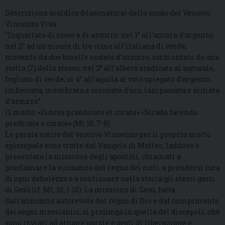
Descrizione araldica (blasonatura) dello scudo del Vescovo
Vincenzo Viva
“Inquartato di rosso e di azzurro: nel 1° all’ancora d’argento;
nel 2° ad un monte di tre cime all’italiana di verde,
movente da due burelle ondate d’azzurro, sormontato da una
stella (7) dello stesso; nel 3° all’albero sradicato al naturale,
fogliato di verde; al 4° all’aquila al volo spiegato d’argento,
imbeccata, membrata e coronata d’oro, lampassata e armata
d’azzurro”.
Il motto: «Euntes praedicate et curate» «Strada facendo
predicate e curate» (Mt 10, 7-8)
Le parole scelte dal vescovo Vincenzo per il proprio motto
episcopale sono tratte dal Vangelo di Matteo, laddove è
presentata la missione degli apostoli, chiamati a
proclamare la vicinanza del regno dei cieli, a prendersi cura
di ogni debolezza e a continuare nella storia gli stessi gesti
di Gesù (cf. Mt, 10, 1-15). La missione di Gesù, fatta
dall’annuncio autorevole del regno di Dio e dal compimento
dei segni messianici, si prolunga in quella dei discepoli, che
sono inviati ad attuare parole e gesti di liberazione e