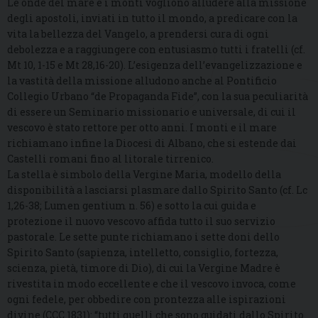
Le onde del mare e i monti vogliono alludere alla missione
degli apostoli, inviati in tutto il mondo, a predicare con la
vita la bellezza del Vangelo, a prendersi cura di ogni
debolezza e a raggiungere con entusiasmo tutti i fratelli (cf.
Mt 10, 1-15 e Mt 28,16-20). L’esigenza dell’evangelizzazione e
la vastità della missione alludono anche al Pontificio
Collegio Urbano “de Propaganda Fide”, con la sua peculiarità
di essere un Seminario missionario e universale, di cui il
vescovo è stato rettore per otto anni. I monti e il mare
richiamano infine la Diocesi di Albano, che si estende dai
Castelli romani fino al litorale tirrenico.
La stella è simbolo della Vergine Maria, modello della
disponibilità a lasciarsi plasmare dallo Spirito Santo (cf. Lc
1,26-38; Lumen gentium n. 56) e sotto la cui guida e
protezione il nuovo vescovo affida tutto il suo servizio
pastorale. Le sette punte richiamano i sette doni dello
Spirito Santo (sapienza, intelletto, consiglio, fortezza,
scienza, pietà, timore di Dio), di cui la Vergine Madre è
rivestita in modo eccellente e che il vescovo invoca, come
ogni fedele, per obbedire con prontezza alle ispirazioni
divine (CCC 1831): “tutti quelli che sono guidati dallo Spirito