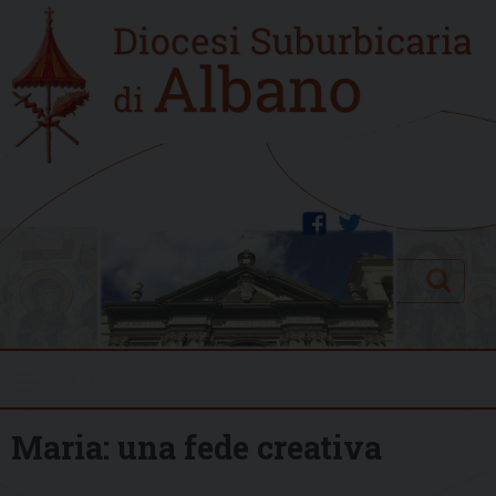
Skip
Home
to
new
content
facebook
twitter
Search
Menu
Maria: una fede creativa