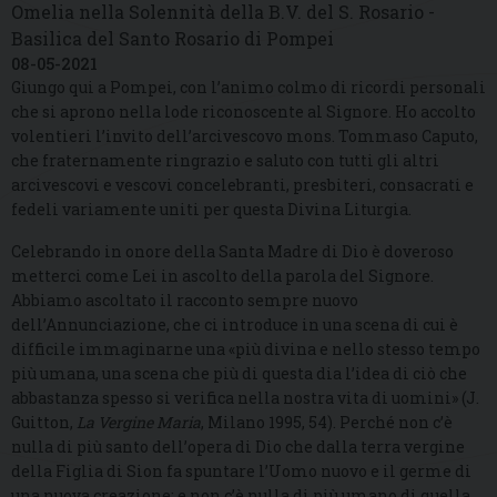
Omelia nella Solennità della B.V. del S. Rosario -
Basilica del Santo Rosario di Pompei
08-05-2021
Giungo qui a Pompei, con l’animo colmo di ricordi personali
che si aprono nella lode riconoscente al Signore. Ho accolto
volentieri l’invito dell’arcivescovo mons. Tommaso Caputo,
che fraternamente ringrazio e saluto con tutti gli altri
arcivescovi e vescovi concelebranti, presbiteri, consacrati e
fedeli variamente uniti per questa Divina Liturgia.
Celebrando in onore della Santa Madre di Dio è doveroso
metterci come Lei in ascolto della parola del Signore.
Abbiamo ascoltato il racconto sempre nuovo
dell’Annunciazione, che ci introduce in una scena di cui è
difficile immaginarne una «più divina e nello stesso tempo
più umana, una scena che più di questa dia l’idea di ciò che
abbastanza spesso si verifica nella nostra vita di uomini» (J.
Guitton,
La Vergine Maria
, Milano 1995, 54). Perché non c’è
nulla di più santo dell’opera di Dio che dalla terra vergine
della Figlia di Sion fa spuntare l’Uomo nuovo e il germe di
una nuova creazione; e non c’è nulla di più umano di quella