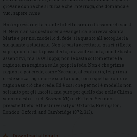
giovane donna che si turba e che interroga, che domanda e
vuol sapere
come
.
Ho impressa nella mente la bellissima riflessione di san J.
H. Newman su questa scena evangelica. Scriveva: «Santa
Maria è per noi modello di fede, sia quanto all’accoglierla
sia quanto a studiarla. Non le basta accettarla, ma ci riflette
sopra; non le basta possederla, ma vuole usarla; non le basta
assentirvi, ma la sviluppa; non le basta sottomettere la
ragione, ma ragiona sulla propria fede. Non è che prima
ragioni e poi creda, come Zaccaria; al contrario, lei prima
crede senza ragionare e subito dopo, con rispettoso amore
ragiona su ciò che crede. Ed è così che per noi è modello non
soltanto per gli incolti, ma pure per quello che nella Chiesa
sono maestri …» (cf.
Sermon XV
, in «Fifteen Sermons
preached before the University of Oxford», Rivingston,
London, Oxford, and Cambridge 1872, 313).
…
Download allegato