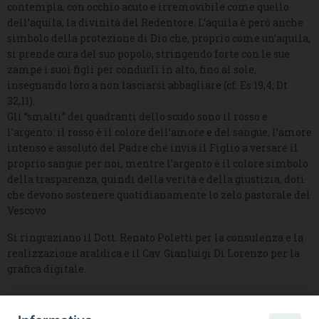
contempla, con occhio acuto e irremovibile come quello
dell’aquila, la divinità del Redentore. L’aquila è però anche
simbolo della protezione di Dio che, proprio come un’aquila,
si prende cura del suo popolo, stringendo forte con le sue
zampe i suoi figli per condurli in alto, fino al sole,
insegnando loro a non lasciarsi abbagliare (cf. Es 19,4; Dt
32,11).
Gli “smalti” dei quadranti dello scudo sono il rosso e
l’argento: il rosso è il colore dell’amore e del sangue, l’amore
intenso e assoluto del Padre che invia il Figlio a versare il
proprio sangue per noi, mentre l’argento è il colore simbolo
della trasparenza, quindi della verità e della giustizia, doti
che devono sostenere quotidianamente lo zelo pastorale del
Vescovo.
Si ringraziano il Dott. Renato Poletti per la consulenza e la
realizzazione araldica e il Cav. Gianluigi Di Lorenzo per la
grafica digitale.