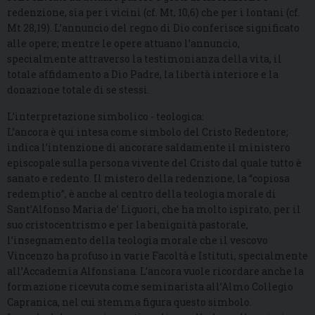
redenzione, sia per i vicini (cf. Mt, 10,6) che per i lontani (cf.
Mt 28,19). L’annuncio del regno di Dio conferisce significato
alle opere; mentre le opere attuano l’annuncio,
specialmente attraverso la testimonianza della vita, il
totale affidamento a Dio Padre, la libertà interiore e la
donazione totale di se stessi.
L’interpretazione simbolico - teologica:
L’ancora è qui intesa come simbolo del Cristo Redentore;
indica l’intenzione di ancorare saldamente il ministero
episcopale sulla persona vivente del Cristo dal quale tutto è
sanato e redento. Il mistero della redenzione, la “copiosa
redemptio”, è anche al centro della teologia morale di
Sant’Alfonso Maria de’ Liguori, che ha molto ispirato, per il
suo cristocentrismo e per la benignità pastorale,
l’insegnamento della teologia morale che il vescovo
Vincenzo ha profuso in varie Facoltà e Istituti, specialmente
all’Accademia Alfonsiana. L’ancora vuole ricordare anche la
formazione ricevuta come seminarista all’Almo Collegio
Capranica, nel cui stemma figura questo simbolo.