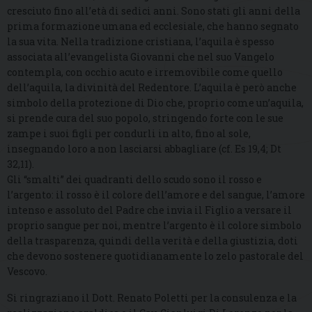
cresciuto fino all’età di sedici anni. Sono stati gli anni della
prima formazione umana ed ecclesiale, che hanno segnato
la sua vita. Nella tradizione cristiana, l’aquila è spesso
associata all’evangelista Giovanni che nel suo Vangelo
contempla, con occhio acuto e irremovibile come quello
dell’aquila, la divinità del Redentore. L’aquila è però anche
simbolo della protezione di Dio che, proprio come un’aquila,
si prende cura del suo popolo, stringendo forte con le sue
zampe i suoi figli per condurli in alto, fino al sole,
insegnando loro a non lasciarsi abbagliare (cf. Es 19,4; Dt
32,11).
Gli “smalti” dei quadranti dello scudo sono il rosso e
l’argento: il rosso è il colore dell’amore e del sangue, l’amore
intenso e assoluto del Padre che invia il Figlio a versare il
proprio sangue per noi, mentre l’argento è il colore simbolo
della trasparenza, quindi della verità e della giustizia, doti
che devono sostenere quotidianamente lo zelo pastorale del
Vescovo.
Si ringraziano il Dott. Renato Poletti per la consulenza e la