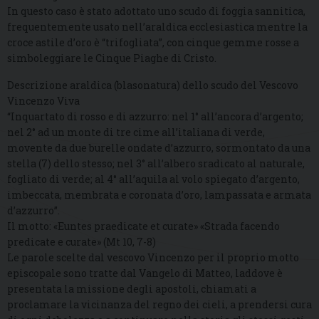
In questo caso è stato adottato uno scudo di foggia sannitica,
frequentemente usato nell’araldica ecclesiastica mentre la
croce astile d’oro è “trifogliata”, con cinque gemme rosse a
simboleggiare le Cinque Piaghe di Cristo.
Descrizione araldica (blasonatura) dello scudo del Vescovo
Vincenzo Viva
“Inquartato di rosso e di azzurro: nel 1° all’ancora d’argento;
nel 2° ad un monte di tre cime all’italiana di verde,
movente da due burelle ondate d’azzurro, sormontato da una
stella (7) dello stesso; nel 3° all’albero sradicato al naturale,
fogliato di verde; al 4° all’aquila al volo spiegato d’argento,
imbeccata, membrata e coronata d’oro, lampassata e armata
d’azzurro”.
Il motto: «Euntes praedicate et curate» «Strada facendo
predicate e curate» (Mt 10, 7-8)
Le parole scelte dal vescovo Vincenzo per il proprio motto
episcopale sono tratte dal Vangelo di Matteo, laddove è
presentata la missione degli apostoli, chiamati a
proclamare la vicinanza del regno dei cieli, a prendersi cura