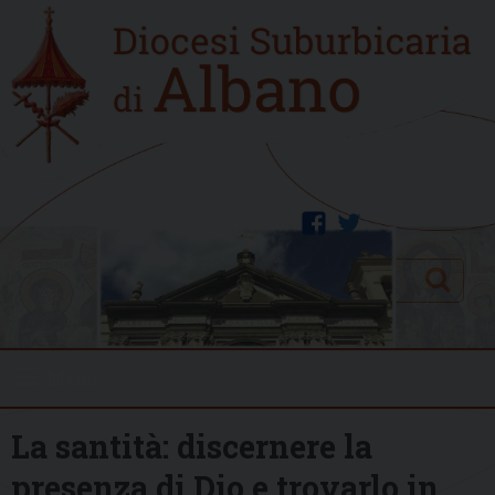
Skip
Home
to
new
content
facebook
twitter
Search
Menu
La santità: discernere la
presenza di Dio e trovarlo in