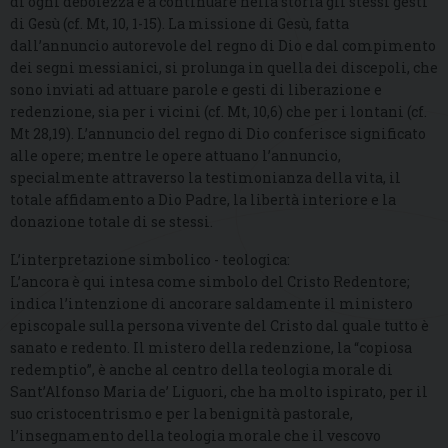
di ogni debolezza e a continuare nella storia gli stessi gesti
di Gesù (cf. Mt, 10, 1-15). La missione di Gesù, fatta
dall’annuncio autorevole del regno di Dio e dal compimento
dei segni messianici, si prolunga in quella dei discepoli, che
sono inviati ad attuare parole e gesti di liberazione e
redenzione, sia per i vicini (cf. Mt, 10,6) che per i lontani (cf.
Mt 28,19). L’annuncio del regno di Dio conferisce significato
alle opere; mentre le opere attuano l’annuncio,
specialmente attraverso la testimonianza della vita, il
totale affidamento a Dio Padre, la libertà interiore e la
donazione totale di se stessi.
L’interpretazione simbolico - teologica:
L’ancora è qui intesa come simbolo del Cristo Redentore;
indica l’intenzione di ancorare saldamente il ministero
episcopale sulla persona vivente del Cristo dal quale tutto è
sanato e redento. Il mistero della redenzione, la “copiosa
redemptio”, è anche al centro della teologia morale di
Sant’Alfonso Maria de’ Liguori, che ha molto ispirato, per il
suo cristocentrismo e per la benignità pastorale,
l’insegnamento della teologia morale che il vescovo