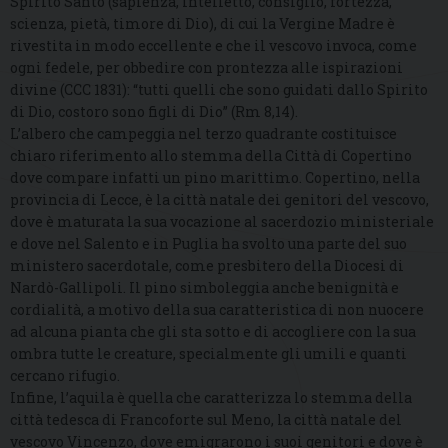
Spirito Santo (sapienza, intelletto, consiglio, fortezza,
scienza, pietà, timore di Dio), di cui la Vergine Madre è
rivestita in modo eccellente e che il vescovo invoca, come
ogni fedele, per obbedire con prontezza alle ispirazioni
divine (CCC 1831): “tutti quelli che sono guidati dallo Spirito
di Dio, costoro sono figli di Dio” (Rm 8,14).
L’albero che campeggia nel terzo quadrante costituisce
chiaro riferimento allo stemma della Città di Copertino
dove compare infatti un pino marittimo. Copertino, nella
provincia di Lecce, è la città natale dei genitori del vescovo,
dove è maturata la sua vocazione al sacerdozio ministeriale
e dove nel Salento e in Puglia ha svolto una parte del suo
ministero sacerdotale, come presbitero della Diocesi di
Nardò-Gallipoli. Il pino simboleggia anche benignità e
cordialità, a motivo della sua caratteristica di non nuocere
ad alcuna pianta che gli sta sotto e di accogliere con la sua
ombra tutte le creature, specialmente gli umili e quanti
cercano rifugio.
Infine, l’aquila è quella che caratterizza lo stemma della
città tedesca di Francoforte sul Meno, la città natale del
vescovo Vincenzo, dove emigrarono i suoi genitori e dove è