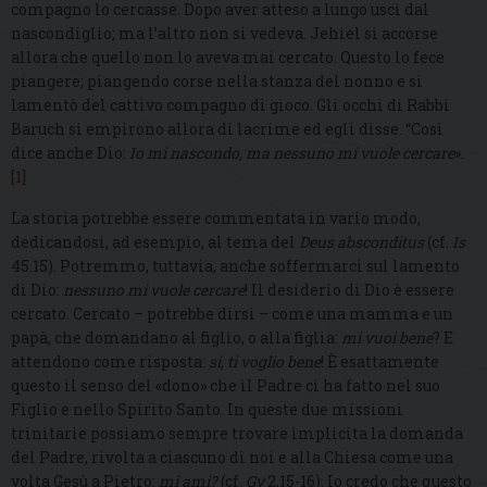
compagno lo cercasse. Dopo aver atteso a lungo uscì dal
nascondiglio; ma l’altro non si vedeva. Jehiel si accorse
allora che quello non lo aveva mai cercato. Questo lo fece
piangere; piangendo corse nella stanza del nonno e si
lamentò del cattivo compagno di gioco. Gli occhi di Rabbi
Baruch si empirono allora di lacrime ed egli disse. “Così
dice anche Dio:
Io mi nascondo, ma nessuno mi vuole cercare
».
[1]
La storia potrebbe essere commentata in vario modo,
dedicandosi, ad esempio, al tema del
Deus absconditus
(cf.
Is
45.15). Potremmo, tuttavia, anche soffermarci sul lamento
di Dio:
nessuno mi vuole cercare
! Il desiderio di Dio è essere
cercato. Cercato – potrebbe dirsi – come una mamma e un
papà, che domandano al figlio, o alla figlia:
mi vuoi bene
? E
attendono come risposta:
si, ti voglio bene
! È esattamente
questo il senso del «dono» che il Padre ci ha fatto nel suo
Figlio e nello Spirito Santo. In queste due missioni
trinitarie possiamo sempre trovare implicita la domanda
del Padre, rivolta a ciascuno di noi e alla Chiesa come una
volta Gesù a Pietro:
mi ami?
(cf.
Gv
2,15-16). Io credo che questo