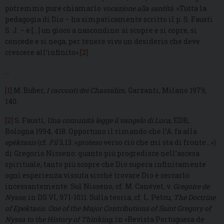
potremmo pure chiamarlo
vocazione alla santità
. «Tutta la
pedagogia di Dio – ha simpaticamente scritto il p. S. Fausti
S. J. – è […] un gioco a nascondino: si scopre e si copre, si
concede e si nega, per tenere vivo un desiderio che deve
crescere all’infinito».
[2]
…
[1]
M. Buber,
I racconti dei Chassidim
, Garzanti, Milano 1979,
140.
[2]
S. Fausti,
Una comunità legge il vangelo di Luca
, EDB,
Bologna 1994, 418. Opportuno il rimando che l’A. fa alla
epéktasis
(cf.
Fil
3,13: «
proteso
verso ciò che mi sta di fronte…»)
di Gregorio Nisseno: quanto più progredisce nell’ascesa
spirituale, tanto più scopre che Dio supera infinitamente
ogni esperienza vissuta sicché trovare Dio è cercarlo
incessantemente. Sul Nisseno, cf. M. Canévet, v.
Gregoire de
Nysse
, in DS VI, 971-1011. Sulla teoria, cf. L. Petcu,
The Doctrine
of Epektasis. One of the Major Contributions of Saint Gregory of
Nyssa to the History of Thinking
, in «Revista Portuguesa de