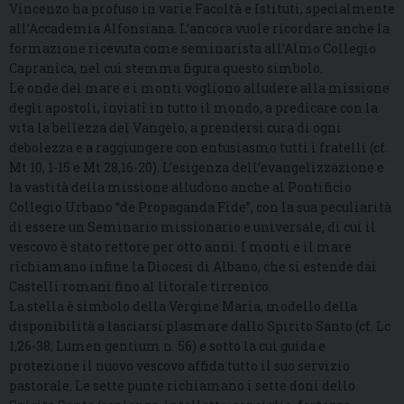
Vincenzo ha profuso in varie Facoltà e Istituti, specialmente
all’Accademia Alfonsiana. L’ancora vuole ricordare anche la
formazione ricevuta come seminarista all’Almo Collegio
Capranica, nel cui stemma figura questo simbolo.
Le onde del mare e i monti vogliono alludere alla missione
degli apostoli, inviati in tutto il mondo, a predicare con la
vita la bellezza del Vangelo, a prendersi cura di ogni
debolezza e a raggiungere con entusiasmo tutti i fratelli (cf.
Mt 10, 1-15 e Mt 28,16-20). L’esigenza dell’evangelizzazione e
la vastità della missione alludono anche al Pontificio
Collegio Urbano “de Propaganda Fide”, con la sua peculiarità
di essere un Seminario missionario e universale, di cui il
vescovo è stato rettore per otto anni. I monti e il mare
richiamano infine la Diocesi di Albano, che si estende dai
Castelli romani fino al litorale tirrenico.
La stella è simbolo della Vergine Maria, modello della
disponibilità a lasciarsi plasmare dallo Spirito Santo (cf. Lc
1,26-38; Lumen gentium n. 56) e sotto la cui guida e
protezione il nuovo vescovo affida tutto il suo servizio
pastorale. Le sette punte richiamano i sette doni dello