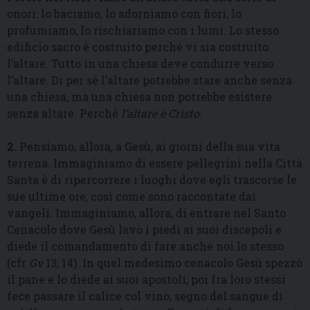
onori: lo baciamo, lo adorniamo con fiori, lo
profumiamo, lo rischiariamo con i lumi. Lo stesso
edificio sacro è costruito perché vi sia costruito
l’altare. Tutto in una chiesa deve condurre verso
l’altare. Di per sé l’altare potrebbe stare anche senza
una chiesa, ma una chiesa non potrebbe esistere
senza altare. Perché
l’altare è Cristo
.
2.
Pensiamo, allora, a Gesù, ai giorni della sua vita
terrena. Immaginiamo di essere pellegrini nella Città
Santa è di ripercorrere i luoghi dove egli trascorse le
sue ultime ore, così come sono raccontate dai
vangeli. Immaginiamo, allora, di entrare nel Santo
Cenacolo dove Gesù lavò i piedi ai suoi discepoli e
diede il comandamento di fare anche noi lo stesso
(cfr
Gv
13, 14). In quel medesimo cenacolo Gesù spezzò
il pane e lo diede ai suoi apostoli; poi fra loro stessi
fece passare il calice col vino, segno del sangue di