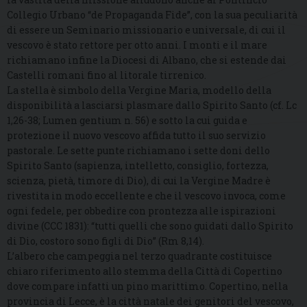
Collegio Urbano “de Propaganda Fide”, con la sua peculiarità
di essere un Seminario missionario e universale, di cui il
vescovo è stato rettore per otto anni. I monti e il mare
richiamano infine la Diocesi di Albano, che si estende dai
Castelli romani fino al litorale tirrenico.
La stella è simbolo della Vergine Maria, modello della
disponibilità a lasciarsi plasmare dallo Spirito Santo (cf. Lc
1,26-38; Lumen gentium n. 56) e sotto la cui guida e
protezione il nuovo vescovo affida tutto il suo servizio
pastorale. Le sette punte richiamano i sette doni dello
Spirito Santo (sapienza, intelletto, consiglio, fortezza,
scienza, pietà, timore di Dio), di cui la Vergine Madre è
rivestita in modo eccellente e che il vescovo invoca, come
ogni fedele, per obbedire con prontezza alle ispirazioni
divine (CCC 1831): “tutti quelli che sono guidati dallo Spirito
di Dio, costoro sono figli di Dio” (Rm 8,14).
L’albero che campeggia nel terzo quadrante costituisce
chiaro riferimento allo stemma della Città di Copertino
dove compare infatti un pino marittimo. Copertino, nella
provincia di Lecce, è la città natale dei genitori del vescovo,