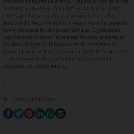
un’alleanza nuova ed eterna. E ripeté di fare pure noi
lo stesso,
in memoria di Lui
(cfr
Lc
22,19;
1Cor
11,24).
Usciti poi dal Cenacolo, vediamoci andare alla
Basilica del Santo Sepolcro e salire verso la cappella
dov’è venerata la roccia del Calvario. Lì possiamo
inginocchiarci sotto l’altare per toccare, attraverso
un disco d’argento, il luogo dove fu innalzata la
Croce. Lì Gesù ci fece il dono completo della sua vita.
Lì furono aperte le piaghe dentro le possiamo
rifugiarci ed essere guariti.
...
””
Download allegato