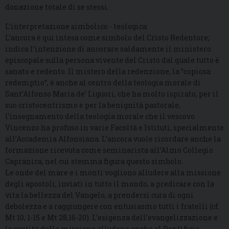
donazione totale di se stessi.
L’interpretazione simbolico - teologica:
L’ancora è qui intesa come simbolo del Cristo Redentore;
indica l’intenzione di ancorare saldamente il ministero
episcopale sulla persona vivente del Cristo dal quale tutto è
sanato e redento. Il mistero della redenzione, la “copiosa
redemptio”, è anche al centro della teologia morale di
Sant’Alfonso Maria de’ Liguori, che ha molto ispirato, per il
suo cristocentrismo e per la benignità pastorale,
l’insegnamento della teologia morale che il vescovo
Vincenzo ha profuso in varie Facoltà e Istituti, specialmente
all’Accademia Alfonsiana. L’ancora vuole ricordare anche la
formazione ricevuta come seminarista all’Almo Collegio
Capranica, nel cui stemma figura questo simbolo.
Le onde del mare e i monti vogliono alludere alla missione
degli apostoli, inviati in tutto il mondo, a predicare con la
vita la bellezza del Vangelo, a prendersi cura di ogni
debolezza e a raggiungere con entusiasmo tutti i fratelli (cf.
Mt 10, 1-15 e Mt 28,16-20). L’esigenza dell’evangelizzazione e
la vastità della missione alludono anche al Pontificio