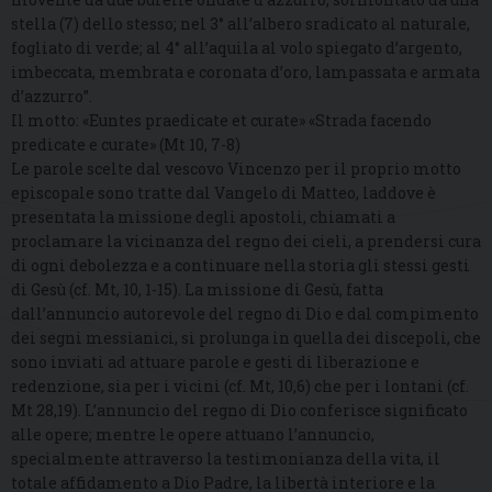
stella (7) dello stesso; nel 3° all’albero sradicato al naturale,
fogliato di verde; al 4° all’aquila al volo spiegato d’argento,
imbeccata, membrata e coronata d’oro, lampassata e armata
d’azzurro”.
Il motto: «Euntes praedicate et curate» «Strada facendo
predicate e curate» (Mt 10, 7-8)
Le parole scelte dal vescovo Vincenzo per il proprio motto
episcopale sono tratte dal Vangelo di Matteo, laddove è
presentata la missione degli apostoli, chiamati a
proclamare la vicinanza del regno dei cieli, a prendersi cura
di ogni debolezza e a continuare nella storia gli stessi gesti
di Gesù (cf. Mt, 10, 1-15). La missione di Gesù, fatta
dall’annuncio autorevole del regno di Dio e dal compimento
dei segni messianici, si prolunga in quella dei discepoli, che
sono inviati ad attuare parole e gesti di liberazione e
redenzione, sia per i vicini (cf. Mt, 10,6) che per i lontani (cf.
Mt 28,19). L’annuncio del regno di Dio conferisce significato
alle opere; mentre le opere attuano l’annuncio,
specialmente attraverso la testimonianza della vita, il
totale affidamento a Dio Padre, la libertà interiore e la