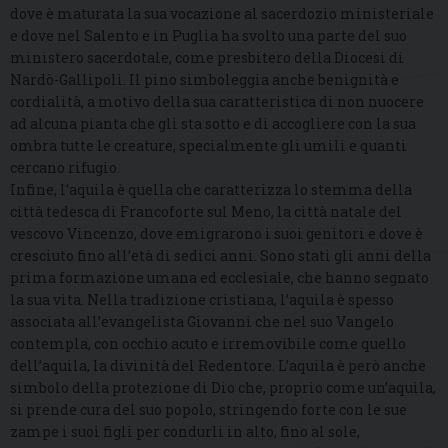
dove è maturata la sua vocazione al sacerdozio ministeriale
e dove nel Salento e in Puglia ha svolto una parte del suo
ministero sacerdotale, come presbitero della Diocesi di
Nardò-Gallipoli. Il pino simboleggia anche benignità e
cordialità, a motivo della sua caratteristica di non nuocere
ad alcuna pianta che gli sta sotto e di accogliere con la sua
ombra tutte le creature, specialmente gli umili e quanti
cercano rifugio.
Infine, l’aquila è quella che caratterizza lo stemma della
città tedesca di Francoforte sul Meno, la città natale del
vescovo Vincenzo, dove emigrarono i suoi genitori e dove è
cresciuto fino all’età di sedici anni. Sono stati gli anni della
prima formazione umana ed ecclesiale, che hanno segnato
la sua vita. Nella tradizione cristiana, l’aquila è spesso
associata all’evangelista Giovanni che nel suo Vangelo
contempla, con occhio acuto e irremovibile come quello
dell’aquila, la divinità del Redentore. L’aquila è però anche
simbolo della protezione di Dio che, proprio come un’aquila,
si prende cura del suo popolo, stringendo forte con le sue
zampe i suoi figli per condurli in alto, fino al sole,