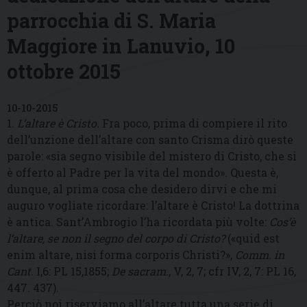
parrocchia di S. Maria
Maggiore in Lanuvio, 10
ottobre 2015
10-10-2015
1.
L’altare è Cristo.
Fra poco, prima di compiere il rito
dell’unzione dell’altare con santo Crisma dirò queste
parole: «sia segno visibile del mistero di Cristo, che si
è offerto al Padre per la vita del mondo». Questa è,
dunque, al prima cosa che desidero dirvi e che mi
auguro vogliate ricordare: l’altare è Cristo! La dottrina
è antica. Sant’Ambrogio l’ha ricordata più volte:
Cos’è
l’altare, se non il segno del corpo di Cristo?
(«quid est
enim altare, nisi forma corporis Christi?»,
Comm. in
Cant.
I,6: PL 15,1855;
De sacram.
, V, 2, 7; cfr IV, 2, 7: PL 16,
447. 437).
Perciò noi riserviamo all’altare tutta una serie di