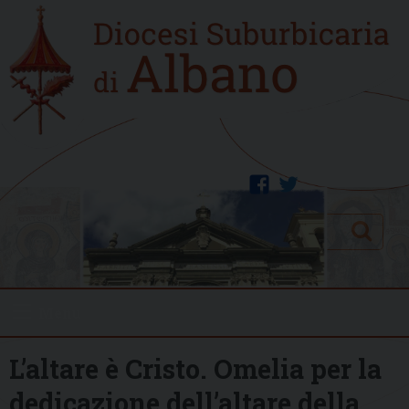
Skip
Home
to
new
content
facebook
twitter
Search
Menu
L’altare è Cristo. Omelia per la
dedicazione dell’altare della