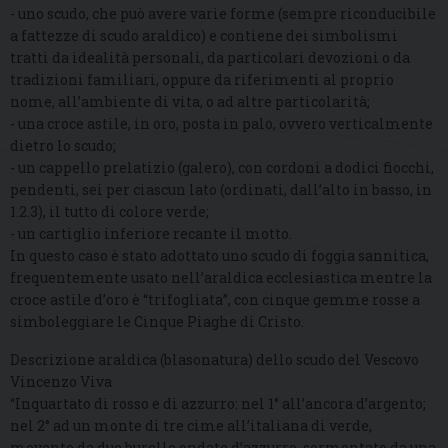
- uno scudo, che può avere varie forme (sempre riconducibile
a fattezze di scudo araldico) e contiene dei simbolismi
tratti da idealità personali, da particolari devozioni o da
tradizioni familiari, oppure da riferimenti al proprio
nome, all’ambiente di vita, o ad altre particolarità;
- una croce astile, in oro, posta in palo, ovvero verticalmente
dietro lo scudo;
- un cappello prelatizio (galero), con cordoni a dodici fiocchi,
pendenti, sei per ciascun lato (ordinati, dall’alto in basso, in
1.2.3), il tutto di colore verde;
- un cartiglio inferiore recante il motto.
In questo caso è stato adottato uno scudo di foggia sannitica,
frequentemente usato nell’araldica ecclesiastica mentre la
croce astile d’oro è “trifogliata”, con cinque gemme rosse a
simboleggiare le Cinque Piaghe di Cristo.
Descrizione araldica (blasonatura) dello scudo del Vescovo
Vincenzo Viva
“Inquartato di rosso e di azzurro: nel 1° all’ancora d’argento;
nel 2° ad un monte di tre cime all’italiana di verde,
movente da due burelle ondate d’azzurro, sormontato da una