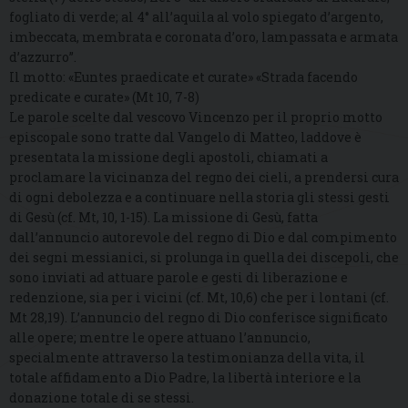
fogliato di verde; al 4° all’aquila al volo spiegato d’argento,
imbeccata, membrata e coronata d’oro, lampassata e armata
d’azzurro”.
Il motto: «Euntes praedicate et curate» «Strada facendo
predicate e curate» (Mt 10, 7-8)
Le parole scelte dal vescovo Vincenzo per il proprio motto
episcopale sono tratte dal Vangelo di Matteo, laddove è
presentata la missione degli apostoli, chiamati a
proclamare la vicinanza del regno dei cieli, a prendersi cura
di ogni debolezza e a continuare nella storia gli stessi gesti
di Gesù (cf. Mt, 10, 1-15). La missione di Gesù, fatta
dall’annuncio autorevole del regno di Dio e dal compimento
dei segni messianici, si prolunga in quella dei discepoli, che
sono inviati ad attuare parole e gesti di liberazione e
redenzione, sia per i vicini (cf. Mt, 10,6) che per i lontani (cf.
Mt 28,19). L’annuncio del regno di Dio conferisce significato
alle opere; mentre le opere attuano l’annuncio,
specialmente attraverso la testimonianza della vita, il
totale affidamento a Dio Padre, la libertà interiore e la
donazione totale di se stessi.