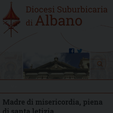
Skip
Home
to
new
content
facebook
twitter
Search
Menu
Madre di misericordia, piena
di santa letizia