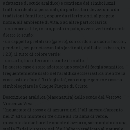
a fattezze di scudo araldico) e contiene dei simbolismi
tratti da idealità personali, da particolari devozioni o da
tradizioni familiari, oppure da riferimenti al proprio
nome, all’ambiente di vita, o ad altre particolarità;
- una croce astile, in oro, posta in palo, ovvero verticalmente
dietro lo scudo;
- un cappello prelatizio (galero), con cordoni a dodici fiocchi,
pendenti, sei per ciascun lato (ordinati, dall’alto in basso, in
1.2.3), il tutto di colore verde;
- un cartiglio inferiore recante il motto.
In questo caso è stato adottato uno scudo di foggia sannitica,
frequentemente usato nell’araldica ecclesiastica mentre la
croce astile d’oro è “trifogliata”, con cinque gemme rosse a
simboleggiare le Cinque Piaghe di Cristo.
Descrizione araldica (blasonatura) dello scudo del Vescovo
Vincenzo Viva
“Inquartato di rosso e di azzurro: nel 1° all’ancora d’argento;
nel 2° ad un monte di tre cime all’italiana di verde,
movente da due burelle ondate d’azzurro, sormontato da una
stella (7) dello stesso; nel 3° all’albero sradicato al naturale,