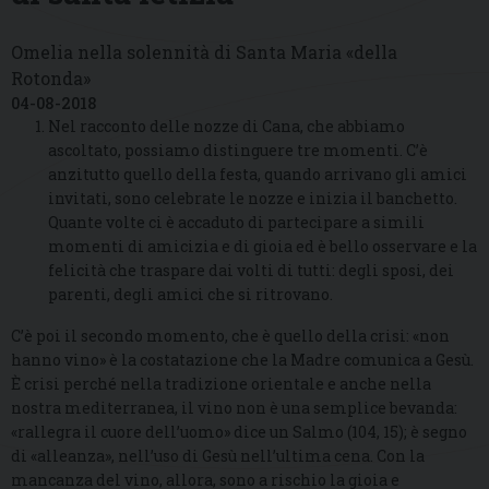
Omelia nella solennità di Santa Maria «della
Rotonda»
04-08-2018
Nel racconto delle nozze di Cana, che abbiamo
ascoltato, possiamo distinguere tre momenti. C’è
anzitutto quello della festa, quando arrivano gli amici
invitati, sono celebrate le nozze e inizia il banchetto.
Quante volte ci è accaduto di partecipare a simili
momenti di amicizia e di gioia ed è bello osservare e la
felicità che traspare dai volti di tutti: degli sposi, dei
parenti, degli amici che si ritrovano.
C’è poi il secondo momento, che è quello della crisi: «non
hanno vino» è la costatazione che la Madre comunica a Gesù.
È crisi perché nella tradizione orientale e anche nella
nostra mediterranea, il vino non è una semplice bevanda:
«rallegra il cuore dell’uomo» dice un Salmo (104, 15); è segno
di «alleanza», nell’uso di Gesù nell’ultima cena. Con la
mancanza del vino, allora, sono a rischio la gioia e