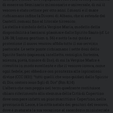
di essere un Seminario missionario e universale, di cui il
vescovo è stato rettore per otto anni. I monti e il mare
richiamano infine la Diocesi di Albano, che si estende dai
Castelli romani fino al litorale tirrenico.
La stella è simbolo della Vergine Maria, modello della
disponibilità a lasciarsi plasmare dallo Spirito Santo (cf. Lc
1,26-38; Lumen gentium n. 56) e sotto la cui guida e
protezione il nuovo vescovo affida tutto il suo servizio
pastorale. Le sette punte richiamano i sette doni dello
Spirito Santo (sapienza, intelletto, consiglio, fortezza,
scienza, pietà, timore di Dio), di cui la Vergine Madre è
rivestita in modo eccellente e che il vescovo invoca, come
ogni fedele, per obbedire con prontezza alle ispirazioni
divine (CCC 1831): “tutti quelli che sono guidati dallo Spirito
di Dio, costoro sono figli di Dio” (Rm 8,14).
L’albero che campeggia nel terzo quadrante costituisce
chiaro riferimento allo stemma della Città di Copertino
dove compare infatti un pino marittimo. Copertino, nella
provincia di Lecce, è la città natale dei genitori del vescovo,
dove è maturata la sua vocazione al sacerdozio ministeriale