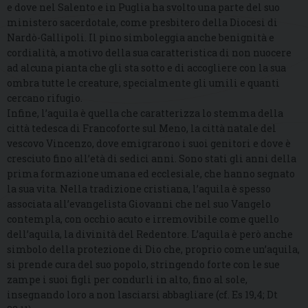
e dove nel Salento e in Puglia ha svolto una parte del suo
ministero sacerdotale, come presbitero della Diocesi di
Nardò-Gallipoli. Il pino simboleggia anche benignità e
cordialità, a motivo della sua caratteristica di non nuocere
ad alcuna pianta che gli sta sotto e di accogliere con la sua
ombra tutte le creature, specialmente gli umili e quanti
cercano rifugio.
Infine, l’aquila è quella che caratterizza lo stemma della
città tedesca di Francoforte sul Meno, la città natale del
vescovo Vincenzo, dove emigrarono i suoi genitori e dove è
cresciuto fino all’età di sedici anni. Sono stati gli anni della
prima formazione umana ed ecclesiale, che hanno segnato
la sua vita. Nella tradizione cristiana, l’aquila è spesso
associata all’evangelista Giovanni che nel suo Vangelo
contempla, con occhio acuto e irremovibile come quello
dell’aquila, la divinità del Redentore. L’aquila è però anche
simbolo della protezione di Dio che, proprio come un’aquila,
si prende cura del suo popolo, stringendo forte con le sue
zampe i suoi figli per condurli in alto, fino al sole,
insegnando loro a non lasciarsi abbagliare (cf. Es 19,4; Dt