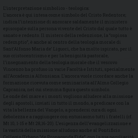
L’interpretazione simbolico - teologica:
L’ancora è qui intesa come simbolo del Cristo Redentore;
indica l’intenzione di ancorare saldamente il ministero
episcopale sulla persona vivente del Cristo dal quale tutto è
sanato e redento. Il mistero della redenzione, la “copiosa
redemptio”, è anche al centro della teologia morale di
Sant’Alfonso Maria de’ Liguori, che ha molto ispirato, per il
suo cristocentrismo e per la benignità pastorale,
l’insegnamento della teologia morale che il vescovo
Vincenzo ha profuso in varie Facoltà e Istituti, specialmente
all’Accademia Alfonsiana. L’ancora vuole ricordare anche la
formazione ricevuta come seminarista all’Almo Collegio
Capranica, nel cui stemma figura questo simbolo.
Le onde del mare e i monti vogliono alludere alla missione
degli apostoli, inviati in tutto il mondo, a predicare con la
vita la bellezza del Vangelo, a prendersi cura di ogni
debolezza e a raggiungere con entusiasmo tutti i fratelli (cf.
Mt 10, 1-15 e Mt 28,16-20). L’esigenza dell’evangelizzazione e
la vastità della missione alludono anche al Pontificio
Collegio Urbano “de Propaganda Fide”, con la sua peculiarità