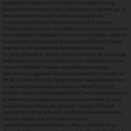
redemptio”, è anche al centro della teologia morale di
Sant’Alfonso Maria de’ Liguori, che ha molto ispirato, per il
suo cristocentrismo e per la benignità pastorale,
l’insegnamento della teologia morale che il vescovo
Vincenzo ha profuso in varie Facoltà e Istituti, specialmente
all’Accademia Alfonsiana. L’ancora vuole ricordare anche la
formazione ricevuta come seminarista all’Almo Collegio
Capranica, nel cui stemma figura questo simbolo.
Le onde del mare e i monti vogliono alludere alla missione
degli apostoli, inviati in tutto il mondo, a predicare con la
vita la bellezza del Vangelo, a prendersi cura di ogni
debolezza e a raggiungere con entusiasmo tutti i fratelli (cf.
Mt 10, 1-15 e Mt 28,16-20). L’esigenza dell’evangelizzazione e
la vastità della missione alludono anche al Pontificio
Collegio Urbano “de Propaganda Fide”, con la sua peculiarità
di essere un Seminario missionario e universale, di cui il
vescovo è stato rettore per otto anni. I monti e il mare
richiamano infine la Diocesi di Albano, che si estende dai
Castelli romani fino al litorale tirrenico.
La stella è simbolo della Vergine Maria, modello della