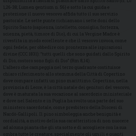
disponibilità a lasciarsi plasmare dallo Spirito Santo (cf. Lc
1,26-38; Lumen gentium n. 56) e sotto la cui guida e
protezione il nuovo vescovo affida tutto il suo servizio
pastorale. Le sette punte richiamano i sette doni dello
Spirito Santo (sapienza, intelletto, consiglio, fortezza,
scienza, pietà, timore di Dio), di cui la Vergine Madre è
rivestita in modo eccellente e che il vescovo invoca, come
ogni fedele, per obbedire con prontezza alle ispirazioni
divine (CCC 1831): “tutti quelli che sono guidati dallo Spirito
di Dio, costoro sono figli di Dio” (Rm 8,14).
L’albero che campeggia nel terzo quadrante costituisce
chiaro riferimento allo stemma della Città di Copertino
dove compare infatti un pino marittimo. Copertino, nella
provincia di Lecce, è la città natale dei genitori del vescovo,
dove è maturata la sua vocazione al sacerdozio ministeriale
e dove nel Salento e in Puglia ha svolto una parte del suo
ministero sacerdotale, come presbitero della Diocesi di
Nardò-Gallipoli. Il pino simboleggia anche benignità e
cordialità, a motivo della sua caratteristica di non nuocere
ad alcuna pianta che gli sta sotto e di accogliere con la sua
ombra tutte le creature, specialmente gli umili e quanti