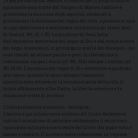
Le parole scelte dal vescovo Vincenzo per il proprio motto
episcopale sono tratte dal Vangelo di Matteo, laddove è
presentata la missione degli apostoli, chiamati a
proclamare la vicinanza del regno dei cieli, a prendersi cura
di ogni debolezza e a continuare nella storia gli stessi gesti
di Gesù (cf. Mt, 10, 1-15). La missione di Gesù, fatta
dall’annuncio autorevole del regno di Dio e dal compimento
dei segni messianici, si prolunga in quella dei discepoli, che
sono inviati ad attuare parole e gesti di liberazione e
redenzione, sia per i vicini (cf. Mt, 10,6) che per i lontani (cf.
Mt 28,19). L’annuncio del regno di Dio conferisce significato
alle opere; mentre le opere attuano l’annuncio,
specialmente attraverso la testimonianza della vita, il
totale affidamento a Dio Padre, la libertà interiore e la
donazione totale di se stessi.
L’interpretazione simbolico - teologica:
L’ancora è qui intesa come simbolo del Cristo Redentore;
indica l’intenzione di ancorare saldamente il ministero
episcopale sulla persona vivente del Cristo dal quale tutto è
sanato e redento. Il mistero della redenzione, la “copiosa