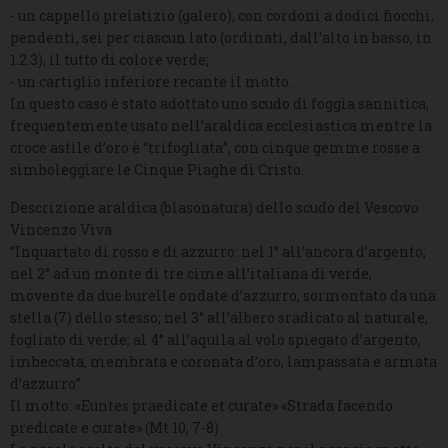
- un cappello prelatizio (galero), con cordoni a dodici fiocchi,
pendenti, sei per ciascun lato (ordinati, dall’alto in basso, in
1.2.3), il tutto di colore verde;
- un cartiglio inferiore recante il motto.
In questo caso è stato adottato uno scudo di foggia sannitica,
frequentemente usato nell’araldica ecclesiastica mentre la
croce astile d’oro è “trifogliata”, con cinque gemme rosse a
simboleggiare le Cinque Piaghe di Cristo.
Descrizione araldica (blasonatura) dello scudo del Vescovo
Vincenzo Viva
“Inquartato di rosso e di azzurro: nel 1° all’ancora d’argento;
nel 2° ad un monte di tre cime all’italiana di verde,
movente da due burelle ondate d’azzurro, sormontato da una
stella (7) dello stesso; nel 3° all’albero sradicato al naturale,
fogliato di verde; al 4° all’aquila al volo spiegato d’argento,
imbeccata, membrata e coronata d’oro, lampassata e armata
d’azzurro”.
Il motto: «Euntes praedicate et curate» «Strada facendo
predicate e curate» (Mt 10, 7-8)