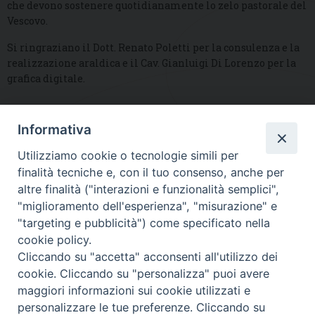
che devono sostenere quotidianamente lo zelo pastorale del
Vescovo.
Si ringraziano il Dott. Renato Poletti per la consulenza e la
realizzazione araldica e il Cav. Gianluigi Di Lorenzo per la
grafica digitale.
Informativa
DIOCESI SUBURBICARIA DI ALBANO
Utilizziamo cookie o tecnologie simili per
Contatti:
Tel.: 06.93268401 - Fax.: 06.9323844
finalità tecniche e, con il tuo consenso, anche per
E-mail:
curia@diocesidialbano.it
altre finalità ("interazioni e funzionalità semplici",
"miglioramento dell'esperienza", "misurazione" e
Orari:
dal Lunedì al Venerdì Ore: 9:00 - 13:00
"targeting e pubblicità") come specificato nella
cookie policy.
Orario ufficio Matrimoni:
Cliccando su "accetta" acconsenti all'utilizzo dei
Lunedì, Mercoledì e Venerdì, Ore 9:30 - 12:30
cookie. Cliccando su "personalizza" puoi avere
maggiori informazioni sui cookie utilizzati e
personalizzare le tue preferenze. Cliccando su