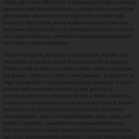
strada, ad evitare l’abitudine, a raggiungere luoghi e persone
che spesso abbiamo dimenticato, a diventare noi stessi luce
per qualcuno. Dare un nome ad ogni passo, lontani dagli
inciampi della fretta, lasciarsi abbracciare dalle facciate
delle case, dal vento, dai volti, percepire attimi di intensità
nella quiete delle ore, avvertire la bellezza nella pluralità
delle storie, nella coesistenza.
In questo tempo di Natale mi piace leggere i Vangeli che
raccontano gli inizi di questi due innamorati, Giuseppe e
Maria, che ad un tratto si trovano a dover “gestire” qualcosa
più grande: tutta la loro vita, ricca di pensieri, di progetti, di
sogni nel cassetto è stata sconvolta da un annuncio. Il peso è
grande, tutto quello che succede in quei giorni è, al
contempo immenso e surreale, perché il Natale non è solo
la nascita di un bambino, ma è anche la decisione di portare
avanti tutto, di partire dalla propria città, di affrontare
nuovi problemi. Non è solo la bellezza dei nostri paesi, dei
borghi illuminati, ma anche la coraggiosa decisione di
affrontare la vita in modo nuovo, solo per amore e insieme
agli altri. Questo dovrebbe diventare il nostro Natale:
sentirsi