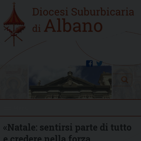
Skip
Home
to
new
content
facebook
twitter
Search
Menu
«Natale: sentirsi parte di tutto
e credere nella forza