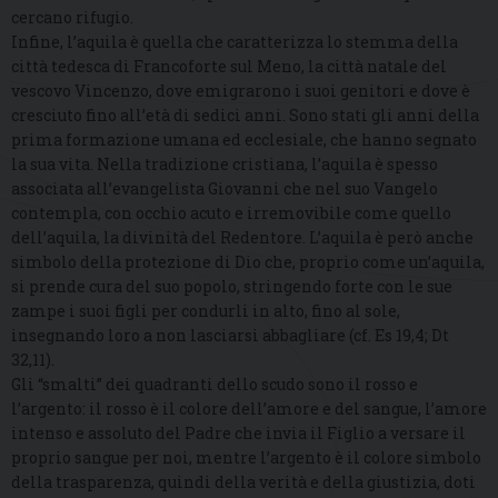
cercano rifugio.
Infine, l’aquila è quella che caratterizza lo stemma della
città tedesca di Francoforte sul Meno, la città natale del
vescovo Vincenzo, dove emigrarono i suoi genitori e dove è
cresciuto fino all’età di sedici anni. Sono stati gli anni della
prima formazione umana ed ecclesiale, che hanno segnato
la sua vita. Nella tradizione cristiana, l’aquila è spesso
associata all’evangelista Giovanni che nel suo Vangelo
contempla, con occhio acuto e irremovibile come quello
dell’aquila, la divinità del Redentore. L’aquila è però anche
simbolo della protezione di Dio che, proprio come un’aquila,
si prende cura del suo popolo, stringendo forte con le sue
zampe i suoi figli per condurli in alto, fino al sole,
insegnando loro a non lasciarsi abbagliare (cf. Es 19,4; Dt
32,11).
Gli “smalti” dei quadranti dello scudo sono il rosso e
l’argento: il rosso è il colore dell’amore e del sangue, l’amore
intenso e assoluto del Padre che invia il Figlio a versare il
proprio sangue per noi, mentre l’argento è il colore simbolo
della trasparenza, quindi della verità e della giustizia, doti