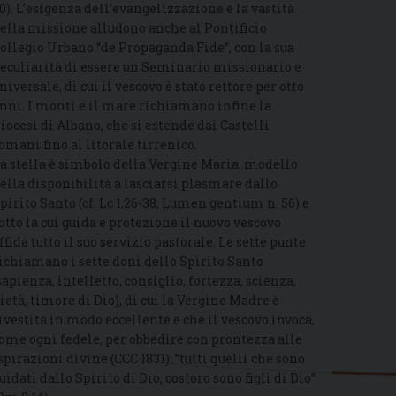
0). L’esigenza dell’evangelizzazione e la vastità
ella missione alludono anche al Pontificio
ollegio Urbano “de Propaganda Fide”, con la sua
eculiarità di essere un Seminario missionario e
niversale, di cui il vescovo è stato rettore per otto
nni. I monti e il mare richiamano infine la
iocesi di Albano, che si estende dai Castelli
omani fino al litorale tirrenico.
a stella è simbolo della Vergine Maria, modello
ella disponibilità a lasciarsi plasmare dallo
pirito Santo (cf. Lc 1,26-38; Lumen gentium n. 56) e
otto la cui guida e protezione il nuovo vescovo
ffida tutto il suo servizio pastorale. Le sette punte
ichiamano i sette doni dello Spirito Santo
sapienza, intelletto, consiglio, fortezza, scienza,
ietà, timore di Dio), di cui la Vergine Madre è
ivestita in modo eccellente e che il vescovo invoca,
ome ogni fedele, per obbedire con prontezza alle
spirazioni divine (CCC 1831): “tutti quelli che sono
uidati dallo Spirito di Dio, costoro sono figli di Dio”