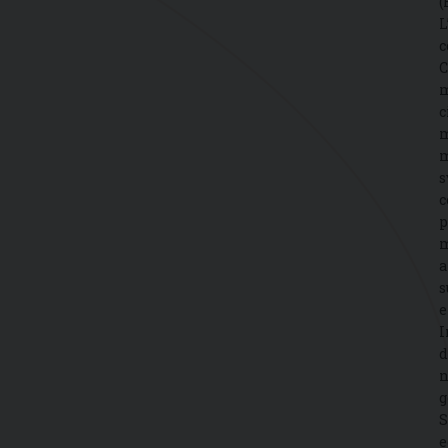
(
L
c
C
m
c
m
m
s
c
p
m
a
s
e
I
d
n
g
S
e