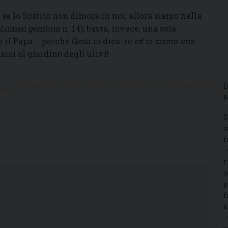
se lo Spirito non dimora in noi, allora siamo nella
Lumen gentium
n. 14); basta, invece, una sola
 il Papa – perché Gesù ci dica:
tu ed io siamo una
arsi al giardino degli ulivi!
D
M
S
c
t
-
r
c
p
f
a
-