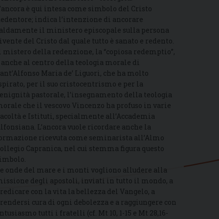
’ancora è qui intesa come simbolo del Cristo
edentore; indica l’intenzione di ancorare
aldamente il ministero episcopale sulla persona
ivente del Cristo dal quale tutto è sanato e redento.
l mistero della redenzione, la “copiosa redemptio”,
 anche al centro della teologia morale di
ant’Alfonso Maria de’ Liguori, che ha molto
spirato, per il suo cristocentrismo e per la
enignità pastorale, l’insegnamento della teologia
orale che il vescovo Vincenzo ha profuso in varie
acoltà e Istituti, specialmente all’Accademia
lfonsiana. L’ancora vuole ricordare anche la
ormazione ricevuta come seminarista all’Almo
ollegio Capranica, nel cui stemma figura questo
imbolo.
e onde del mare e i monti vogliono alludere alla
issione degli apostoli, inviati in tutto il mondo, a
redicare con la vita la bellezza del Vangelo, a
rendersi cura di ogni debolezza e a raggiungere con
ntusiasmo tutti i fratelli (cf. Mt 10, 1-15 e Mt 28,16-