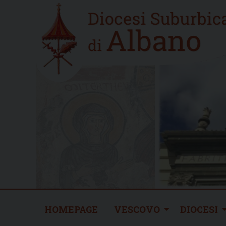
Skip
Home
to
new
content
HOMEPAGE
VESCOVO
DIOCESI