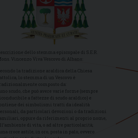
escrizione dello stemma episcopale di S.E.R.
ons. Vincenzo Viva Vescovo di Albano:
econdo la tradizione araldica della Chiesa
attolica, lo stemma di un Vescovo è
radizionalmente composto da:
 uno scudo, che può avere varie forme (sempre
iconducibile a fattezze di scudo araldico) e
ontiene dei simbolismi tratti da idealità
ersonali, da particolari devozioni o da tradizioni
amiliari, oppure da riferimenti al proprio nome,
ll’ambiente di vita, o ad altre particolarità;
 una croce astile, in oro, posta in palo, ovvero