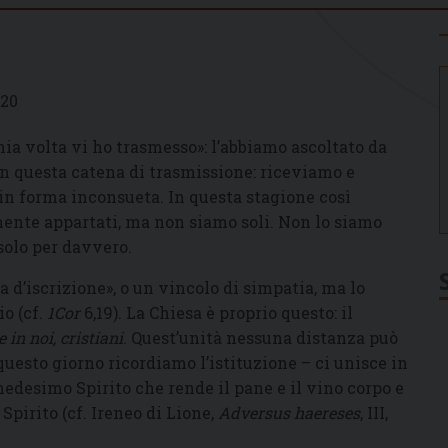
020
mia volta vi ho trasmesso»: l’abbiamo ascoltato da
 in questa catena di trasmissione: riceviamo e
n forma inconsueta. In questa stagione così
ente appartati, ma non siamo soli. Non lo siamo
solo per davvero.
 d’iscrizione», o un vincolo di simpatia, ma lo
io (cf.
1Cor
6,19). La Chiesa è proprio questo: il
 in noi, cristiani
. Quest’unità nessuna distanza può
 questo giorno ricordiamo l’istituzione – ci unisce in
medesimo Spirito che rende il pane e il vino corpo e
 Spirito (cf. Ireneo di Lione,
Adversus haereses
, III,