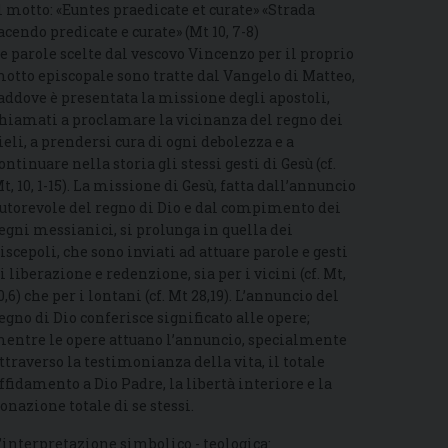
l motto: «Euntes praedicate et curate» «Strada
acendo predicate e curate» (Mt 10, 7-8)
e parole scelte dal vescovo Vincenzo per il proprio
otto episcopale sono tratte dal Vangelo di Matteo,
addove è presentata la missione degli apostoli,
hiamati a proclamare la vicinanza del regno dei
ieli, a prendersi cura di ogni debolezza e a
ontinuare nella storia gli stessi gesti di Gesù (cf.
t, 10, 1-15). La missione di Gesù, fatta dall’annuncio
utorevole del regno di Dio e dal compimento dei
egni messianici, si prolunga in quella dei
iscepoli, che sono inviati ad attuare parole e gesti
i liberazione e redenzione, sia per i vicini (cf. Mt,
0,6) che per i lontani (cf. Mt 28,19). L’annuncio del
egno di Dio conferisce significato alle opere;
entre le opere attuano l’annuncio, specialmente
ttraverso la testimonianza della vita, il totale
ffidamento a Dio Padre, la libertà interiore e la
onazione totale di se stessi.
’interpretazione simbolico - teologica: