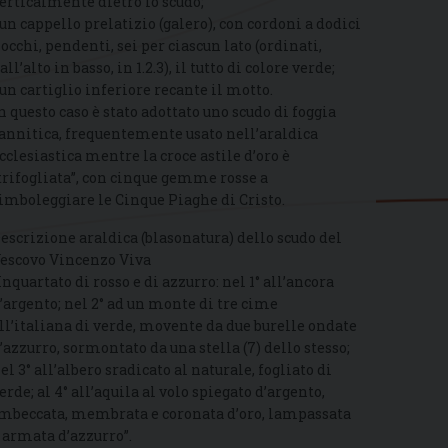
erticalmente dietro lo scudo;
 un cappello prelatizio (galero), con cordoni a dodici
iocchi, pendenti, sei per ciascun lato (ordinati,
all’alto in basso, in 1.2.3), il tutto di colore verde;
 un cartiglio inferiore recante il motto.
n questo caso è stato adottato uno scudo di foggia
annitica, frequentemente usato nell’araldica
cclesiastica mentre la croce astile d’oro è
trifogliata”, con cinque gemme rosse a
imboleggiare le Cinque Piaghe di Cristo.
escrizione araldica (blasonatura) dello scudo del
escovo Vincenzo Viva
Inquartato di rosso e di azzurro: nel 1° all’ancora
’argento; nel 2° ad un monte di tre cime
ll’italiana di verde, movente da due burelle ondate
’azzurro, sormontato da una stella (7) dello stesso;
el 3° all’albero sradicato al naturale, fogliato di
erde; al 4° all’aquila al volo spiegato d’argento,
mbeccata, membrata e coronata d’oro, lampassata
 armata d’azzurro”.