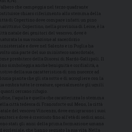
Rm 8,14).
’albero che campeggia nel terzo quadrante
ostituisce chiaro riferimento allo stemma della
ittà di Copertino dove compare infatti un pino
arittimo. Copertino, nella provincia di Lecce, è la
ittà natale dei genitori del vescovo, dove è
aturata la sua vocazione al sacerdozio
inisteriale e dove nel Salento e in Puglia ha
volto una parte del suo ministero sacerdotale,
ome presbitero della Diocesi di Nardò-Gallipoli. Il
ino simboleggia anche benignità e cordialità, a
otivo della sua caratteristica di non nuocere ad
lcuna pianta che gli sta sotto e di accogliere con la
ua ombra tutte le creature, specialmente gli umili
 quanti cercano rifugio.
nfine, l’aquila è quella che caratterizza lo stemma
ella città tedesca di Francoforte sul Meno, la città
atale del vescovo Vincenzo, dove emigrarono i suoi
enitori e dove è cresciuto fino all’età di sedici anni.
ono stati gli anni della prima formazione umana
d ecclesiale, che hanno segnato la sua vita. Nella