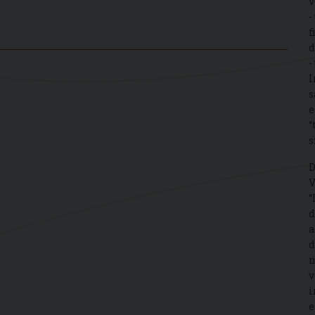
v
-
f
d
-
I
s
e
“
s
D
V
“
d
a
d
n
v
i
e