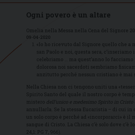
Ogni povero è un altare
Omelia nella Messa nella Cena del Signore 2
09-04-2020
«Io ho ricevuto dal Signore quello che a 
san Paolo e noi, questa sera, c’inseriamo
celebriamo … ma quest’anno lo facciamo i
dolorosa noi sacerdoti sembriamo fisicam
anzitutto perché nessun cristiano è mai 
Nella Chiesa non ci tengono uniti una «tessera
Spirito Santo del quale il nostro corpo è temp
mistero
dell’unico e medesimo Spirito in Cristo e
annullarla. Se la stessa Eucaristia – di cui in
un solo corpo è perché ad «incorporarci» è il 
sangue di Cristo. La Chiesa c’è solo dove c’è lo
24,1: PG 7, 966).