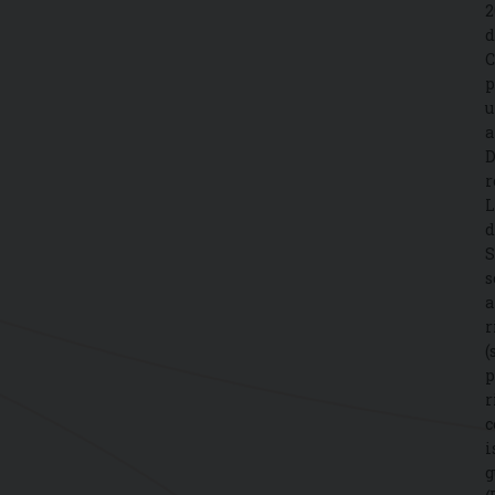
2
d
C
p
u
a
D
r
L
d
S
s
a
r
(
p
r
c
i
g