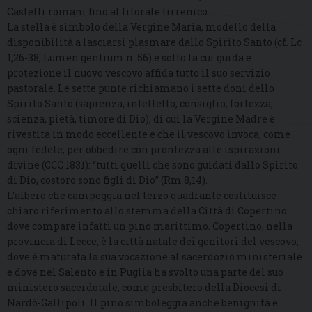
Castelli romani fino al litorale tirrenico.
La stella è simbolo della Vergine Maria, modello della
disponibilità a lasciarsi plasmare dallo Spirito Santo (cf. Lc
1,26-38; Lumen gentium n. 56) e sotto la cui guida e
protezione il nuovo vescovo affida tutto il suo servizio
pastorale. Le sette punte richiamano i sette doni dello
Spirito Santo (sapienza, intelletto, consiglio, fortezza,
scienza, pietà, timore di Dio), di cui la Vergine Madre è
rivestita in modo eccellente e che il vescovo invoca, come
ogni fedele, per obbedire con prontezza alle ispirazioni
divine (CCC 1831): “tutti quelli che sono guidati dallo Spirito
di Dio, costoro sono figli di Dio” (Rm 8,14).
L’albero che campeggia nel terzo quadrante costituisce
chiaro riferimento allo stemma della Città di Copertino
dove compare infatti un pino marittimo. Copertino, nella
provincia di Lecce, è la città natale dei genitori del vescovo,
dove è maturata la sua vocazione al sacerdozio ministeriale
e dove nel Salento e in Puglia ha svolto una parte del suo
ministero sacerdotale, come presbitero della Diocesi di
Nardò-Gallipoli. Il pino simboleggia anche benignità e