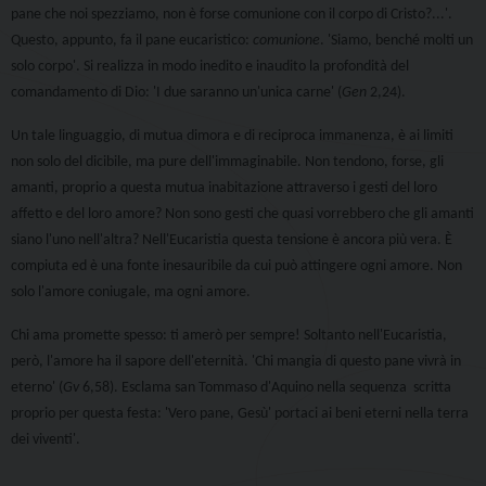
pane che noi spezziamo, non è forse comunione con il corpo di Cristo?...'.
Questo, appunto, fa il pane eucaristico:
comunione
. 'Siamo, benché molti un
solo corpo'. Si realizza in modo inedito e inaudito la profondità del
comandamento di Dio: 'I due saranno un'unica carne' (
Gen
2,24).
Un tale linguaggio, di mutua dimora e di reciproca immanenza, è ai limiti
non solo del dicibile, ma pure dell'immaginabile. Non tendono, forse, gli
amanti, proprio a questa mutua inabitazione attraverso i gesti del loro
affetto e del loro amore? Non sono gesti che quasi vorrebbero che gli amanti
siano l'uno nell'altra? Nell'Eucaristia questa tensione è ancora più vera. È
compiuta ed è una fonte inesauribile da cui può attingere ogni amore. Non
solo l'amore coniugale, ma ogni amore.
Chi ama promette spesso: ti amerò per sempre! Soltanto nell'Eucaristia,
però, l'amore ha il sapore dell'eternità. 'Chi mangia di questo pane vivrà in
eterno' (
Gv
6,58). Esclama san Tommaso d'Aquino nella sequenza
scritta
proprio per questa festa: 'Vero pane, Gesù' portaci ai beni eterni nella terra
dei viventi'.