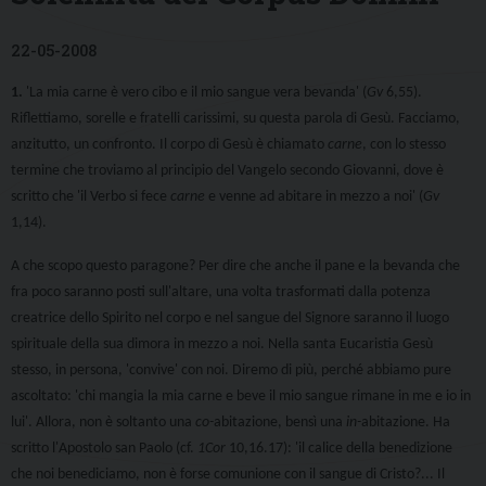
22-05-2008
1.
'La mia carne è vero cibo e il mio sangue vera bevanda' (
Gv
6,55).
Riflettiamo, sorelle e fratelli carissimi, su questa parola di Gesù. Facciamo,
anzitutto, un confronto. Il corpo di Gesù è chiamato
carne
, con lo stesso
termine che troviamo al principio del Vangelo secondo Giovanni, dove è
scritto che 'il Verbo si fece
carne
e venne ad abitare in mezzo a noi' (
Gv
1,14).
A che scopo questo paragone? Per dire che anche il pane e la bevanda che
fra poco saranno posti sull'altare, una volta trasformati dalla potenza
creatrice dello Spirito nel corpo e nel sangue del Signore saranno il luogo
spirituale della sua dimora in mezzo a noi. Nella santa Eucaristia Gesù
stesso, in persona, 'convive' con noi. Diremo di più, perché abbiamo pure
ascoltato: 'chi mangia la mia carne e beve il mio sangue rimane in me e io in
lui'. Allora, non è soltanto una
co-
abitazione, bensì una
in-
abitazione. Ha
scritto l'Apostolo san Paolo (cf.
1Cor
10,16.17): 'il calice della benedizione
che noi benediciamo, non è forse comunione con il sangue di Cristo?... Il