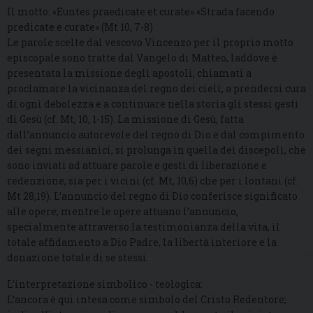
Il motto: «Euntes praedicate et curate» «Strada facendo
predicate e curate» (Mt 10, 7-8)
Le parole scelte dal vescovo Vincenzo per il proprio motto
episcopale sono tratte dal Vangelo di Matteo, laddove è
presentata la missione degli apostoli, chiamati a
proclamare la vicinanza del regno dei cieli, a prendersi cura
di ogni debolezza e a continuare nella storia gli stessi gesti
di Gesù (cf. Mt, 10, 1-15). La missione di Gesù, fatta
dall’annuncio autorevole del regno di Dio e dal compimento
dei segni messianici, si prolunga in quella dei discepoli, che
sono inviati ad attuare parole e gesti di liberazione e
redenzione, sia per i vicini (cf. Mt, 10,6) che per i lontani (cf.
Mt 28,19). L’annuncio del regno di Dio conferisce significato
alle opere; mentre le opere attuano l’annuncio,
specialmente attraverso la testimonianza della vita, il
totale affidamento a Dio Padre, la libertà interiore e la
donazione totale di se stessi.
L’interpretazione simbolico - teologica:
L’ancora è qui intesa come simbolo del Cristo Redentore;