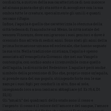
cordialità, a motivo della sua caratteristica di non nuocere
ad alcuna pianta che gli sta sotto e di accogliere con la sua
ombra tutte le creature, specialmente gli umili e quanti
cercano rifugio.
Infine, l’aquila è quella che caratterizza lo stemma della
città tedesca di Francoforte sul Meno, la città natale del
vescovo Vincenzo, dove emigrarono i suoi genitori e dove è
cresciuto fino all’età di sedici anni. Sono stati gli anni della
prima formazione umana ed ecclesiale, che hanno segnato
la sua vita. Nella tradizione cristiana, l’aquila è spesso
associata all’evangelista Giovanni che nel suo Vangelo
contempla, con occhio acuto e irremovibile come quello
dell’aquila, la divinità del Redentore. L’aquila è però anche
simbolo della protezione di Dio che, proprio come un’aquila,
si prende cura del suo popolo, stringendo forte con le sue
zampe i suoi figli per condurli in alto, fino al sole,
insegnando loro a non lasciarsi abbagliare (cf. Es 19,4; Dt
32,11).
Gli “smalti” dei quadranti dello scudo sono il rosso e
l’argento: il rosso è il colore dell’amore e del sangue, l’amore