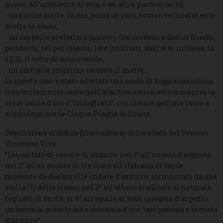
nome, all’ambiente di vita, o ad altre particolarità;
- una croce astile, in oro, posta in palo, ovvero verticalmente
dietro lo scudo;
- un cappello prelatizio (galero), con cordoni a dodici fiocchi,
pendenti, sei per ciascun lato (ordinati, dall’alto in basso, in
1.2.3), il tutto di colore verde;
- un cartiglio inferiore recante il motto.
In questo caso è stato adottato uno scudo di foggia sannitica,
frequentemente usato nell’araldica ecclesiastica mentre la
croce astile d’oro è “trifogliata”, con cinque gemme rosse a
simboleggiare le Cinque Piaghe di Cristo.
Descrizione araldica (blasonatura) dello scudo del Vescovo
Vincenzo Viva
“Inquartato di rosso e di azzurro: nel 1° all’ancora d’argento;
nel 2° ad un monte di tre cime all’italiana di verde,
movente da due burelle ondate d’azzurro, sormontato da una
stella (7) dello stesso; nel 3° all’albero sradicato al naturale,
fogliato di verde; al 4° all’aquila al volo spiegato d’argento,
imbeccata, membrata e coronata d’oro, lampassata e armata
d’azzurro”.