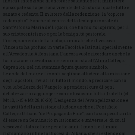
indica l’intenzione di ancorare saldamente il ministero
episcopale sulla persona vivente del Cristo dal quale tutto è
sanato e redento. Il mistero della redenzione, la “copiosa
redemptio”, è anche al centro della teologia morale di
Sant’Alfonso Maria de’ Liguori, che ha molto ispirato, per il
suo cristocentrismo e per la benignità pastorale,
l’insegnamento della teologia morale che il vescovo
Vincenzo ha profuso in varie Facoltà e Istituti, specialmente
all’Accademia Alfonsiana. L’ancora vuole ricordare anche la
formazione ricevuta come seminarista all’Almo Collegio
Capranica, nel cui stemma figura questo simbolo.
Le onde del mare e i monti vogliono alludere alla missione
degli apostoli, inviati in tutto il mondo, a predicare con la
vita la bellezza del Vangelo, a prendersi cura di ogni
debolezza e a raggiungere con entusiasmo tutti i fratelli (cf.
Mt 10, 1-15 e Mt 28,16-20). L’esigenza dell’evangelizzazione e
la vastità della missione alludono anche al Pontificio
Collegio Urbano “de Propaganda Fide”, con la sua peculiarità
di essere un Seminario missionario e universale, di cui il
vescovo è stato rettore per otto anni. I monti e il mare
richiamano infine la Diocesi di Albano, che si estende dai