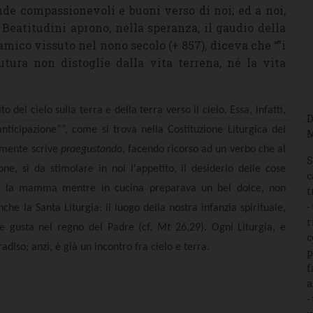
ende compassionevoli e buoni verso di noi; ed a noi,
Beatitudini aprono, nella speranza, il gaudio della
lamico vissuto nel nono secolo (+ 857), diceva che “”i
utura non distoglie dalla vita terrena, né la vita
 del cielo sulla terra e della terra verso il cielo. Essa, infatti,
D
anticipazione””, come si trova nella Costituzione Liturgica del
M
almente scrive
praegustando
, facendo ricorso ad un verbo che al
S
one, sì da stimolare in noi l'appetito, il desiderio delle cose
c
ndo la mamma mentre in cucina preparava un bel dolce, non
t
-
e la Santa Liturgia: il luogo della nostra infanzia spirituale,
r
re gusta nel regno del Padre (cf.
Mt
26,29). Ogni Liturgia, e
c
iso; anzi, è già un incontro fra cielo e terra.
p
f
a
-