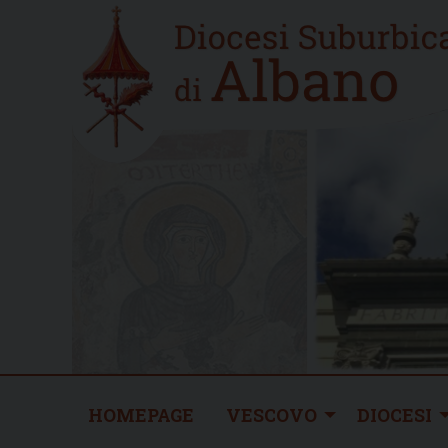
Skip
Home
to
new
content
HOMEPAGE
VESCOVO
DIOCESI