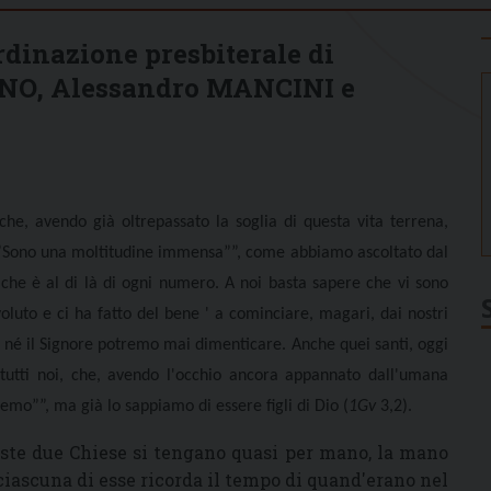
inazione presbiterale di
NO, Alessandro MANCINI e
o, che, avendo già oltrepassato la soglia di questa vita terrena,
. “”Sono una moltitudine immensa””, come abbiamo ascoltato dal
, che è al di là di ogni numero. A noi basta sapere che vi sono
voluto e ci ha fatto del bene ' a cominciare, magari, dai nostri
i, né il Signore potremo mai dimenticare. Anche quei santi, oggi
i tutti noi, che, avendo l'occhio ancora appannato dall'umana
mo””, ma già lo sappiamo di essere figli di Dio (
1Gv
3,2).
ste due Chiese si tengano quasi per mano, la mano
 ciascuna di esse ricorda il tempo di quand'erano nel