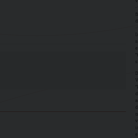
v
-
f
d
-
I
s
e
“
s
D
V
“
d
a
d
n
v
i
e