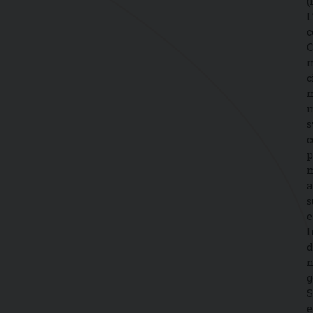
(
L
c
C
m
c
m
m
s
c
p
m
a
s
e
I
d
n
g
S
e