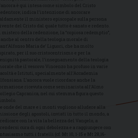
’ancora è qui intesa come simbolo del Cristo
edentore; indica l’intenzione di ancorare
aldamente il ministero episcopale sulla persona
ivente del Cristo dal quale tutto è sanato e redento.
l mistero della redenzione, la “copiosa redemptio”,
 anche al centro della teologia morale di
ant’Alfonso Maria de’ Liguori, che ha molto
spirato, per il suo cristocentrismo e per la
enignità pastorale, l’insegnamento della teologia
orale che il vescovo Vincenzo ha profuso in varie
acoltà e Istituti, specialmente all’Accademia
lfonsiana. L’ancora vuole ricordare anche la
ormazione ricevuta come seminarista all’Almo
ollegio Capranica, nel cui stemma figura questo
imbolo.
e onde del mare e i monti vogliono alludere alla
issione degli apostoli, inviati in tutto il mondo, a
redicare con la vita la bellezza del Vangelo, a
rendersi cura di ogni debolezza e a raggiungere con
ntusiasmo tutti i fratelli (cf. Mt 10, 1-15 e Mt 28,16-