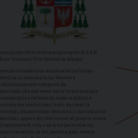
escrizione dello stemma episcopale di S.E.R.
ons. Vincenzo Viva Vescovo di Albano:
econdo la tradizione araldica della Chiesa
attolica, lo stemma di un Vescovo è
radizionalmente composto da:
 uno scudo, che può avere varie forme (sempre
iconducibile a fattezze di scudo araldico) e
ontiene dei simbolismi tratti da idealità
ersonali, da particolari devozioni o da tradizioni
amiliari, oppure da riferimenti al proprio nome,
ll’ambiente di vita, o ad altre particolarità;
 una croce astile, in oro, posta in palo, ovvero