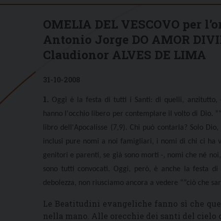
OMELIA DEL VESCOVO per l’ord
Antonio Jorge DO AMOR DIVI
Claudionor ALVES DE LIMA
31-10-2008
1.
Oggi è la festa di tutti i Santi: di quelli, anzitutt
hanno l'occhio libero per contemplare il volto di Dio
libro dell'Apocalisse (7,9). Chi può contarla? Solo Dio
inclusi pure nomi a noi famigliari, i nomi di chi ci ha 
genitori e parenti, se già sono morti -, nomi che né no
sono tutti convocati. Oggi, però, è anche la festa d
debolezza, non riusciamo ancora a vedere “”ciò che sare
Le Beatitudini evangeliche fanno sì che que
nella mano. Alle orecchie dei santi del cielo