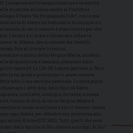
0). L’esigenza dell’evangelizzazione e la vastità
ella missione alludono anche al Pontificio
ollegio Urbano “de Propaganda Fide”, con la sua
eculiarità di essere un Seminario missionario e
niversale, di cui il vescovo è stato rettore per otto
nni. I monti e il mare richiamano infine la
iocesi di Albano, che si estende dai Castelli
omani fino al litorale tirrenico.
a stella è simbolo della Vergine Maria, modello
ella disponibilità a lasciarsi plasmare dallo
pirito Santo (cf. Lc 1,26-38; Lumen gentium n. 56) e
otto la cui guida e protezione il nuovo vescovo
ffida tutto il suo servizio pastorale. Le sette punte
ichiamano i sette doni dello Spirito Santo
sapienza, intelletto, consiglio, fortezza, scienza,
ietà, timore di Dio), di cui la Vergine Madre è
ivestita in modo eccellente e che il vescovo invoca,
ome ogni fedele, per obbedire con prontezza alle
spirazioni divine (CCC 1831): “tutti quelli che sono
uidati dallo Spirito di Dio, costoro sono figli di Dio”