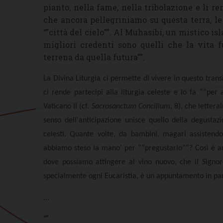
pianto, nella fame, nella tribolazione e li r
che ancora pellegriniamo su questa terra, le 
“”città del cielo””. Al Muhasibi, un mistico is
migliori credenti sono quelli che la vita f
terrena da quella futura””.
La Divina Liturgia ci permette di vivere in questo transito
ci rende partecipi alla liturgia celeste e lo fa “”per 
Vaticano II (cf.
Sacrosanctum Concilium
, 8), che letter
senso dell'anticipazione unisce quello della degustazi
celesti. Quante volte, da bambini, magari assiste
abbiamo steso la mano' per “”pregustarlo””? Così è anch
dove possiamo attingere al vino nuovo, che il Signo
specialmente ogni Eucaristia, è un appuntamento in parad
...
“”