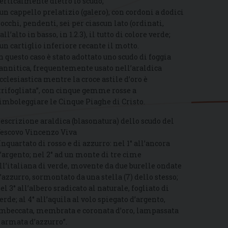
erticalmente dietro lo scudo;
 un cappello prelatizio (galero), con cordoni a dodici
iocchi, pendenti, sei per ciascun lato (ordinati,
all’alto in basso, in 1.2.3), il tutto di colore verde;
 un cartiglio inferiore recante il motto.
n questo caso è stato adottato uno scudo di foggia
annitica, frequentemente usato nell’araldica
cclesiastica mentre la croce astile d’oro è
trifogliata”, con cinque gemme rosse a
imboleggiare le Cinque Piaghe di Cristo.
escrizione araldica (blasonatura) dello scudo del
escovo Vincenzo Viva
Inquartato di rosso e di azzurro: nel 1° all’ancora
’argento; nel 2° ad un monte di tre cime
ll’italiana di verde, movente da due burelle ondate
’azzurro, sormontato da una stella (7) dello stesso;
el 3° all’albero sradicato al naturale, fogliato di
erde; al 4° all’aquila al volo spiegato d’argento,
mbeccata, membrata e coronata d’oro, lampassata
 armata d’azzurro”.