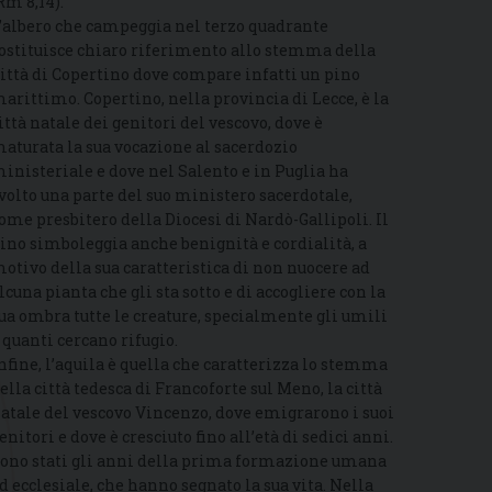
Rm 8,14).
’albero che campeggia nel terzo quadrante
ostituisce chiaro riferimento allo stemma della
ittà di Copertino dove compare infatti un pino
arittimo. Copertino, nella provincia di Lecce, è la
ittà natale dei genitori del vescovo, dove è
aturata la sua vocazione al sacerdozio
inisteriale e dove nel Salento e in Puglia ha
volto una parte del suo ministero sacerdotale,
ome presbitero della Diocesi di Nardò-Gallipoli. Il
ino simboleggia anche benignità e cordialità, a
otivo della sua caratteristica di non nuocere ad
lcuna pianta che gli sta sotto e di accogliere con la
ua ombra tutte le creature, specialmente gli umili
 quanti cercano rifugio.
nfine, l’aquila è quella che caratterizza lo stemma
ella città tedesca di Francoforte sul Meno, la città
atale del vescovo Vincenzo, dove emigrarono i suoi
enitori e dove è cresciuto fino all’età di sedici anni.
ono stati gli anni della prima formazione umana
d ecclesiale, che hanno segnato la sua vita. Nella