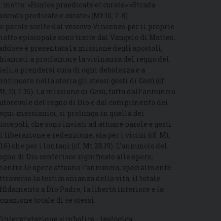
l motto: «Euntes praedicate et curate» «Strada
acendo predicate e curate» (Mt 10, 7-8)
e parole scelte dal vescovo Vincenzo per il proprio
otto episcopale sono tratte dal Vangelo di Matteo,
addove è presentata la missione degli apostoli,
hiamati a proclamare la vicinanza del regno dei
ieli, a prendersi cura di ogni debolezza e a
ontinuare nella storia gli stessi gesti di Gesù (cf.
t, 10, 1-15). La missione di Gesù, fatta dall’annuncio
utorevole del regno di Dio e dal compimento dei
egni messianici, si prolunga in quella dei
iscepoli, che sono inviati ad attuare parole e gesti
i liberazione e redenzione, sia per i vicini (cf. Mt,
0,6) che per i lontani (cf. Mt 28,19). L’annuncio del
egno di Dio conferisce significato alle opere;
entre le opere attuano l’annuncio, specialmente
ttraverso la testimonianza della vita, il totale
ffidamento a Dio Padre, la libertà interiore e la
onazione totale di se stessi.
’interpretazione simbolico - teologica: