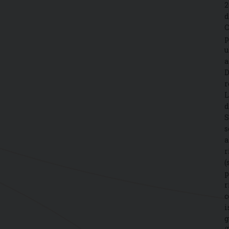
2
d
C
p
u
a
D
r
L
d
S
s
a
r
(
p
r
c
i
g