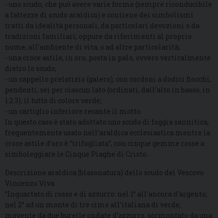
- uno scudo, che può avere varie forme (sempre riconducibile
a fattezze di scudo araldico) e contiene dei simbolismi
tratti da idealità personali, da particolari devozioni o da
tradizioni familiari, oppure da riferimenti al proprio
nome, all’ambiente di vita, o ad altre particolarità;
- una croce astile, in oro, posta in palo, ovvero verticalmente
dietro lo scudo;
- un cappello prelatizio (galero), con cordoni a dodici fiocchi,
pendenti, sei per ciascun lato (ordinati, dall’alto in basso, in
1.2.3), il tutto di colore verde;
- un cartiglio inferiore recante il motto.
In questo caso è stato adottato uno scudo di foggia sannitica,
frequentemente usato nell’araldica ecclesiastica mentre la
croce astile d’oro è “trifogliata”, con cinque gemme rosse a
simboleggiare le Cinque Piaghe di Cristo.
Descrizione araldica (blasonatura) dello scudo del Vescovo
Vincenzo Viva
“Inquartato di rosso e di azzurro: nel 1° all’ancora d’argento;
nel 2° ad un monte di tre cime all’italiana di verde,
movente da due burelle ondate d’azzurro, sormontato da una