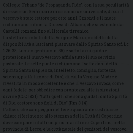
Collegio Urbano “de Propaganda Fide”, con la sua peculiarità
di essere un Seminario missionario e universale, di cui il
vescovo è stato rettore per otto anni. I monti e il mare
richiamano infine la Diocesi di Albano, che si estende dai
Castelli romani fino al litorale tirrenico.
La stella è simbolo della Vergine Maria, modello della
disponibilità a lasciarsi plasmare dallo Spirito Santo (cf. Lc
1,26-38; Lumen gentium n. 56) e sotto la cui guida e
protezione il nuovo vescovo affida tutto il suo servizio
pastorale. Le sette punte richiamano i sette doni dello
Spirito Santo (sapienza, intelletto, consiglio, fortezza,
scienza, pietà, timore di Dio), di cui la Vergine Madre è
rivestita in modo eccellente e che il vescovo invoca, come
ogni fedele, per obbedire con prontezza alle ispirazioni
divine (CCC 1831): “tutti quelli che sono guidati dallo Spirito
di Dio, costoro sono figli di Dio” (Rm 8,14).
L’albero che campeggia nel terzo quadrante costituisce
chiaro riferimento allo stemma della Città di Copertino
dove compare infatti un pino marittimo. Copertino, nella
provincia di Lecce, è la città natale dei genitori del vescovo,