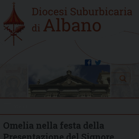
Skip
Home
to
new
content
facebook
twitter
Search
Menu
Omelia nella festa della
Presentazione del Signore