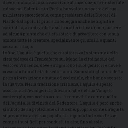
dove è maturata la sua vocazione al sacerdozio ministeriale
e dove nel Salento e in Puglia ha svolto una parte del suo
ministero sacerdotale, come presbitero della Diocesi di
Nardò-Gallipoli. Il pino simboleggia anche benignità e
cordialità, a motivo della sua caratteristica di non nuocere
ad alcuna pianta che gli sta sotto e di accogliere con la sua
ombra tutte le creature, specialmente gli umili e quanti
cercano rifugio.
Infine, l’aquila è quella che caratterizza lo stemma della
città tedesca di Francoforte sul Meno, la città natale del
vescovo Vincenzo, dove emigrarono i suoi genitori e dove è
cresciuto fino all’età di sedici anni. Sono stati gli anni della
prima formazione umana ed ecclesiale, che hanno segnato
la sua vita. Nella tradizione cristiana, l’aquila è spesso
associata all’evangelista Giovanni che nel suo Vangelo
contempla, con occhio acuto e irremovibile come quello
dell’aquila, la divinità del Redentore. L’aquila è però anche
simbolo della protezione di Dio che, proprio come un’aquila,
si prende cura del suo popolo, stringendo forte con le sue
zampe i suoi figli per condurli in alto, fino al sole,