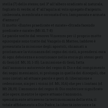
stella (7) dello stesso; nel 3° all’albero sradicato al naturale,
fogliato di verde; al 4° all’aquila al volo spiegato d’argento,
imbeccata, membrata e coronata d’oro, lampassata e armata
d’azzurro”.
Il motto: «Euntes praedicate et curate» «Strada facendo
predicate e curate» (Mt 10, 7-8)
Le parole scelte dal vescovo Vincenzo per il proprio motto
episcopale sono tratte dal Vangelo di Matteo, laddove è
presentata la missione degli apostoli, chiamati a
proclamare la vicinanza del regno dei cieli, a prendersi cura
di ogni debolezza e a continuare nella storia gli stessi gesti
di Gesù (cf. Mt, 10, 1-15). La missione di Gesù, fatta
dall’annuncio autorevole del regno di Dio e dal compimento
dei segni messianici, si prolunga in quella dei discepoli, che
sono inviati ad attuare parole e gesti di liberazione e
redenzione, sia per i vicini (cf. Mt, 10,6) che per i lontani (cf.
Mt 28,19). L’annuncio del regno di Dio conferisce significato
alle opere; mentre le opere attuano l’annuncio,
specialmente attraverso la testimonianza della vita, il
totale affidamento a Dio Padre, la libertà interiore e la