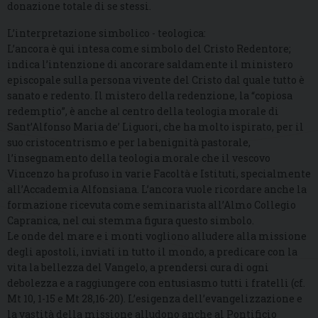
donazione totale di se stessi.
L’interpretazione simbolico - teologica:
L’ancora è qui intesa come simbolo del Cristo Redentore;
indica l’intenzione di ancorare saldamente il ministero
episcopale sulla persona vivente del Cristo dal quale tutto è
sanato e redento. Il mistero della redenzione, la “copiosa
redemptio”, è anche al centro della teologia morale di
Sant’Alfonso Maria de’ Liguori, che ha molto ispirato, per il
suo cristocentrismo e per la benignità pastorale,
l’insegnamento della teologia morale che il vescovo
Vincenzo ha profuso in varie Facoltà e Istituti, specialmente
all’Accademia Alfonsiana. L’ancora vuole ricordare anche la
formazione ricevuta come seminarista all’Almo Collegio
Capranica, nel cui stemma figura questo simbolo.
Le onde del mare e i monti vogliono alludere alla missione
degli apostoli, inviati in tutto il mondo, a predicare con la
vita la bellezza del Vangelo, a prendersi cura di ogni
debolezza e a raggiungere con entusiasmo tutti i fratelli (cf.
Mt 10, 1-15 e Mt 28,16-20). L’esigenza dell’evangelizzazione e
la vastità della missione alludono anche al Pontificio