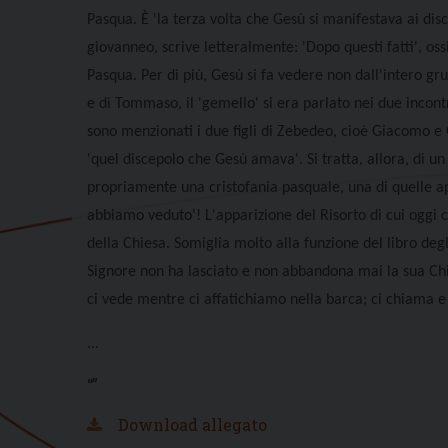
Pasqua. È 'la terza volta che Gesù si manifestava ai disce
giovanneo, scrive letteralmente: 'Dopo questi fatti', os
Pasqua. Per di più, Gesù si fa vedere non dall'intero g
e di Tommaso, il 'gemello' si era parlato nei due incon
sono menzionati i due figli di Zebedeo, cioè Giacomo e G
'quel discepolo che Gesù amava'. Si tratta, allora, di u
propriamente una cristofania pasquale, una di quelle ap
abbiamo veduto'! L'apparizione del Risorto di cui oggi c
della Chiesa. Somiglia molto alla funzione del libro degli
Signore non ha lasciato e non abbandona mai la sua Chie
ci vede mentre ci affatichiamo nella barca; ci chiama 
...
“”
Download allegato