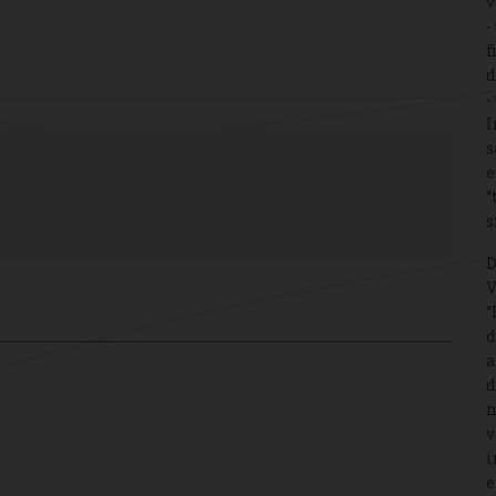
v
-
f
d
-
I
s
e
“
s
D
V
“
d
a
d
n
v
i
e