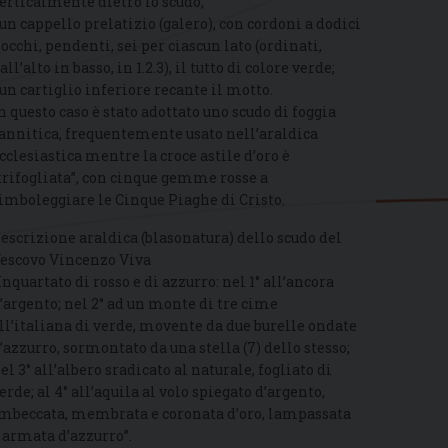
erticalmente dietro lo scudo;
 un cappello prelatizio (galero), con cordoni a dodici
iocchi, pendenti, sei per ciascun lato (ordinati,
all’alto in basso, in 1.2.3), il tutto di colore verde;
 un cartiglio inferiore recante il motto.
n questo caso è stato adottato uno scudo di foggia
annitica, frequentemente usato nell’araldica
cclesiastica mentre la croce astile d’oro è
trifogliata”, con cinque gemme rosse a
imboleggiare le Cinque Piaghe di Cristo.
escrizione araldica (blasonatura) dello scudo del
escovo Vincenzo Viva
Inquartato di rosso e di azzurro: nel 1° all’ancora
’argento; nel 2° ad un monte di tre cime
ll’italiana di verde, movente da due burelle ondate
’azzurro, sormontato da una stella (7) dello stesso;
el 3° all’albero sradicato al naturale, fogliato di
erde; al 4° all’aquila al volo spiegato d’argento,
mbeccata, membrata e coronata d’oro, lampassata
 armata d’azzurro”.