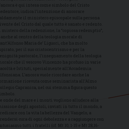
’ancora è qui intesa come simbolo del Cristo
edentore; indica l’intenzione di ancorare
aldamente il ministero episcopale sulla persona
ivente del Cristo dal quale tutto è sanato e redento.
l mistero della redenzione, la “copiosa redemptio”,
 anche al centro della teologia morale di
ant’Alfonso Maria de’ Liguori, che ha molto
spirato, per il suo cristocentrismo e per la
enignità pastorale, l’insegnamento della teologia
orale che il vescovo Vincenzo ha profuso in varie
acoltà e Istituti, specialmente all’Accademia
lfonsiana. L’ancora vuole ricordare anche la
ormazione ricevuta come seminarista all’Almo
ollegio Capranica, nel cui stemma figura questo
imbolo.
e onde del mare e i monti vogliono alludere alla
issione degli apostoli, inviati in tutto il mondo, a
redicare con la vita la bellezza del Vangelo, a
rendersi cura di ogni debolezza e a raggiungere con
ntusiasmo tutti i fratelli (cf. Mt 10, 1-15 e Mt 28,16-