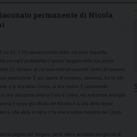
Diaconato permanente di Nicola
ni
f.
Gv
21, 1-19) davvero molto bella, ma pure alquanto
o che con ogni probabilità il quarto Vangelo nella sua prima
pitolo 21, dunque, di cui sono stati proclamati i primi diciannove
uova conclusione.
È una specie di cerniera, diremmo, tra la vita
one e la vita della Chiesa, la vita nostra. È certamente
, in una situazione diversa l'una e l'altra, ma entrambe animate
nima il corpo glorificato del Risorto è la vita dello stesso
 terra, che abita in noi e ci fa vivere come membra del Corpo
rato la pagina del Vangelo, però, non è accaduta nel giorno di