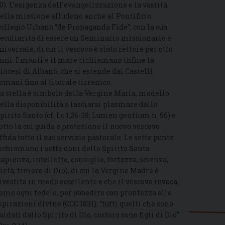
0). L’esigenza dell’evangelizzazione e la vastità
ella missione alludono anche al Pontificio
ollegio Urbano “de Propaganda Fide”, con la sua
eculiarità di essere un Seminario missionario e
niversale, di cui il vescovo è stato rettore per otto
nni. I monti e il mare richiamano infine la
iocesi di Albano, che si estende dai Castelli
omani fino al litorale tirrenico.
a stella è simbolo della Vergine Maria, modello
ella disponibilità a lasciarsi plasmare dallo
pirito Santo (cf. Lc 1,26-38; Lumen gentium n. 56) e
otto la cui guida e protezione il nuovo vescovo
ffida tutto il suo servizio pastorale. Le sette punte
ichiamano i sette doni dello Spirito Santo
sapienza, intelletto, consiglio, fortezza, scienza,
ietà, timore di Dio), di cui la Vergine Madre è
ivestita in modo eccellente e che il vescovo invoca,
ome ogni fedele, per obbedire con prontezza alle
spirazioni divine (CCC 1831): “tutti quelli che sono
uidati dallo Spirito di Dio, costoro sono figli di Dio”