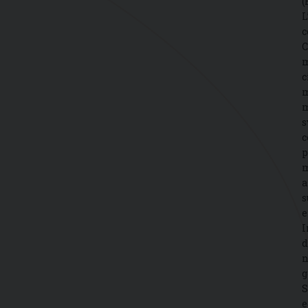
(
L
c
C
m
c
m
m
s
c
p
m
a
s
e
I
d
n
g
S
e