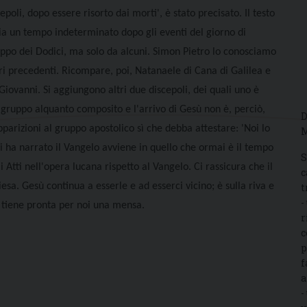
poli, dopo essere risorto dai morti', è stato precisato. Il testo
sia un tempo indeterminato dopo gli eventi del giorno di
ruppo dei Dodici, ma solo da alcuni. Simon Pietro lo conosciamo
tri precedenti. Ricompare, poi, Natanaele di Cana di Galilea e
iovanni. Si aggiungono altri due discepoli, dei quali uno è
n gruppo alquanto composito e l'arrivo di Gesù non è, perciò,
D
parizioni al gruppo apostolico sì che debba attestare: 'Noi lo
M
i ha narrato il Vangelo avviene in quello che ormai è il tempo
S
 Atti nell'opera lucana rispetto al Vangelo. Ci rassicura che il
c
sa. Gesù continua a esserle e ad esserci vicino; è sulla riva e
t
-
e tiene pronta per noi una mensa.
r
c
p
f
a
-