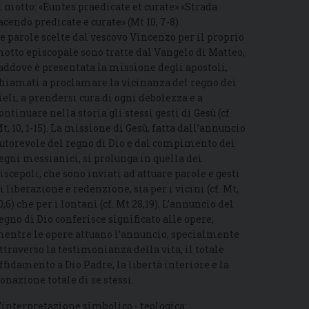
l motto: «Euntes praedicate et curate» «Strada
acendo predicate e curate» (Mt 10, 7-8)
e parole scelte dal vescovo Vincenzo per il proprio
otto episcopale sono tratte dal Vangelo di Matteo,
addove è presentata la missione degli apostoli,
hiamati a proclamare la vicinanza del regno dei
ieli, a prendersi cura di ogni debolezza e a
ontinuare nella storia gli stessi gesti di Gesù (cf.
t, 10, 1-15). La missione di Gesù, fatta dall’annuncio
utorevole del regno di Dio e dal compimento dei
egni messianici, si prolunga in quella dei
iscepoli, che sono inviati ad attuare parole e gesti
i liberazione e redenzione, sia per i vicini (cf. Mt,
0,6) che per i lontani (cf. Mt 28,19). L’annuncio del
egno di Dio conferisce significato alle opere;
entre le opere attuano l’annuncio, specialmente
ttraverso la testimonianza della vita, il totale
ffidamento a Dio Padre, la libertà interiore e la
onazione totale di se stessi.
’interpretazione simbolico - teologica: