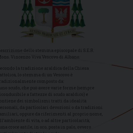
escrizione dello stemma episcopale di S.E.R.
ons. Vincenzo Viva Vescovo di Albano:
econdo la tradizione araldica della Chiesa
attolica, lo stemma di un Vescovo è
radizionalmente composto da:
 uno scudo, che può avere varie forme (sempre
iconducibile a fattezze di scudo araldico) e
ontiene dei simbolismi tratti da idealità
ersonali, da particolari devozioni o da tradizioni
amiliari, oppure da riferimenti al proprio nome,
ll’ambiente di vita, o ad altre particolarità;
 una croce astile, in oro, posta in palo, ovvero