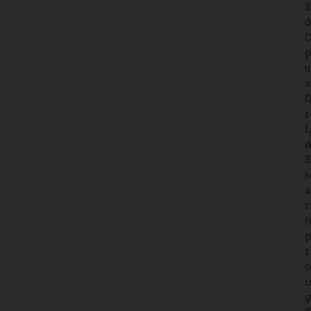
2
d
C
p
u
a
D
r
L
d
S
s
a
r
(
p
r
c
i
g