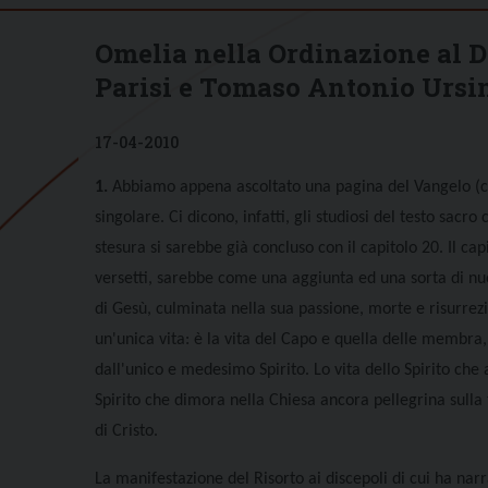
Omelia nella Ordinazione al 
Parisi e Tomaso Antonio Ursi
17-04-2010
1.
Abbiamo appena ascoltato una pagina del Vangelo (c
singolare. Ci dicono, infatti, gli studiosi del testo sacr
stesura si sarebbe già concluso con il capitolo 20. Il ca
versetti, sarebbe come una aggiunta ed una sorta di n
di Gesù, culminata nella sua passione, morte e risurrezi
un'unica vita: è la vita del Capo e quella delle membra
dall'unico e medesimo Spirito. Lo vita dello Spirito che a
Spirito che dimora nella Chiesa ancora pellegrina sulla
di Cristo.
La manifestazione del Risorto ai discepoli di cui ha nar