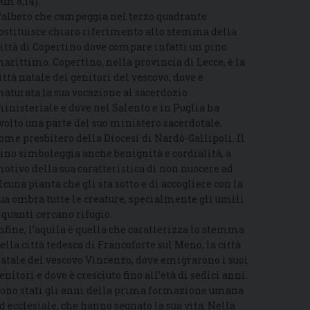
Rm 8,14).
’albero che campeggia nel terzo quadrante
ostituisce chiaro riferimento allo stemma della
ittà di Copertino dove compare infatti un pino
arittimo. Copertino, nella provincia di Lecce, è la
ittà natale dei genitori del vescovo, dove è
aturata la sua vocazione al sacerdozio
inisteriale e dove nel Salento e in Puglia ha
volto una parte del suo ministero sacerdotale,
ome presbitero della Diocesi di Nardò-Gallipoli. Il
ino simboleggia anche benignità e cordialità, a
otivo della sua caratteristica di non nuocere ad
lcuna pianta che gli sta sotto e di accogliere con la
ua ombra tutte le creature, specialmente gli umili
 quanti cercano rifugio.
nfine, l’aquila è quella che caratterizza lo stemma
ella città tedesca di Francoforte sul Meno, la città
atale del vescovo Vincenzo, dove emigrarono i suoi
enitori e dove è cresciuto fino all’età di sedici anni.
ono stati gli anni della prima formazione umana
d ecclesiale, che hanno segnato la sua vita. Nella