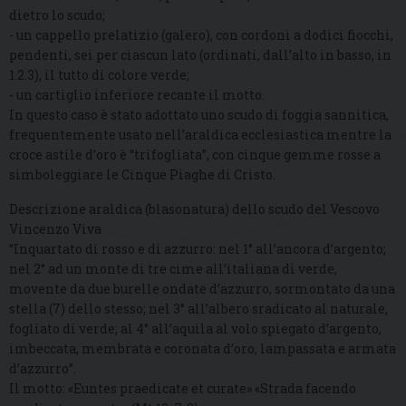
dietro lo scudo;
- un cappello prelatizio (galero), con cordoni a dodici fiocchi,
pendenti, sei per ciascun lato (ordinati, dall’alto in basso, in
1.2.3), il tutto di colore verde;
- un cartiglio inferiore recante il motto.
In questo caso è stato adottato uno scudo di foggia sannitica,
frequentemente usato nell’araldica ecclesiastica mentre la
croce astile d’oro è “trifogliata”, con cinque gemme rosse a
simboleggiare le Cinque Piaghe di Cristo.
Descrizione araldica (blasonatura) dello scudo del Vescovo
Vincenzo Viva
“Inquartato di rosso e di azzurro: nel 1° all’ancora d’argento;
nel 2° ad un monte di tre cime all’italiana di verde,
movente da due burelle ondate d’azzurro, sormontato da una
stella (7) dello stesso; nel 3° all’albero sradicato al naturale,
fogliato di verde; al 4° all’aquila al volo spiegato d’argento,
imbeccata, membrata e coronata d’oro, lampassata e armata
d’azzurro”.
Il motto: «Euntes praedicate et curate» «Strada facendo