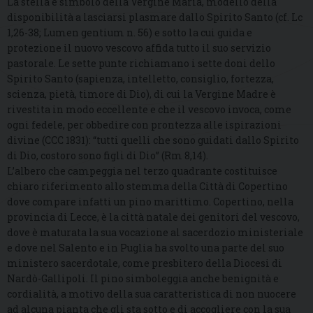
La stella è simbolo della Vergine Maria, modello della
disponibilità a lasciarsi plasmare dallo Spirito Santo (cf. Lc
1,26-38; Lumen gentium n. 56) e sotto la cui guida e
protezione il nuovo vescovo affida tutto il suo servizio
pastorale. Le sette punte richiamano i sette doni dello
Spirito Santo (sapienza, intelletto, consiglio, fortezza,
scienza, pietà, timore di Dio), di cui la Vergine Madre è
rivestita in modo eccellente e che il vescovo invoca, come
ogni fedele, per obbedire con prontezza alle ispirazioni
divine (CCC 1831): “tutti quelli che sono guidati dallo Spirito
di Dio, costoro sono figli di Dio” (Rm 8,14).
L’albero che campeggia nel terzo quadrante costituisce
chiaro riferimento allo stemma della Città di Copertino
dove compare infatti un pino marittimo. Copertino, nella
provincia di Lecce, è la città natale dei genitori del vescovo,
dove è maturata la sua vocazione al sacerdozio ministeriale
e dove nel Salento e in Puglia ha svolto una parte del suo
ministero sacerdotale, come presbitero della Diocesi di
Nardò-Gallipoli. Il pino simboleggia anche benignità e
cordialità, a motivo della sua caratteristica di non nuocere
ad alcuna pianta che gli sta sotto e di accogliere con la sua