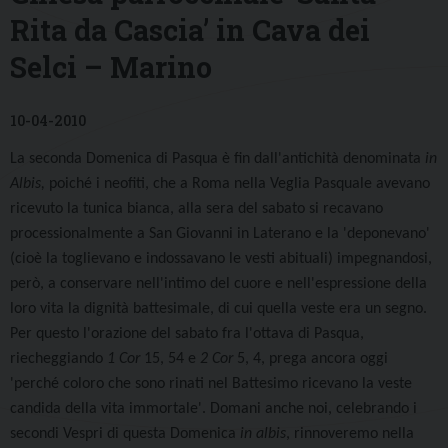
Rita da Cascia’ in Cava dei
Selci – Marino
10-04-2010
La seconda Domenica di Pasqua è fin dall'antichità denominata
in
Albis,
poiché i neofiti, che a Roma nella Veglia Pasquale avevano
ricevuto la tunica bianca, alla sera del sabato si recavano
processionalmente a San Giovanni in Laterano e la 'deponevano'
(cioè la toglievano e indossavano le vesti abituali) impegnandosi,
però, a conservare nell'intimo del cuore e nell'espressione della
loro vita la dignità battesimale, di cui quella veste era un segno.
Per questo l'orazione del sabato fra l'ottava di Pasqua,
riecheggiando
1 Cor
15, 54 e
2 Cor
5, 4, prega ancora oggi
'perché coloro che sono rinati nel Battesimo ricevano la veste
candida della vita immortale'. Domani anche noi, celebrando i
secondi Vespri di questa Domenica
in albis
, rinnoveremo nella