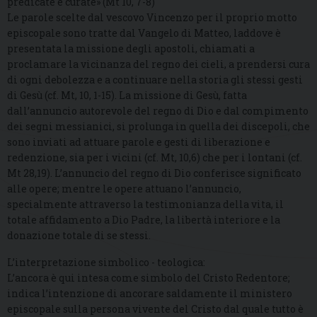
predicate e curate» (Mt 10, 7-8)
Le parole scelte dal vescovo Vincenzo per il proprio motto
episcopale sono tratte dal Vangelo di Matteo, laddove è
presentata la missione degli apostoli, chiamati a
proclamare la vicinanza del regno dei cieli, a prendersi cura
di ogni debolezza e a continuare nella storia gli stessi gesti
di Gesù (cf. Mt, 10, 1-15). La missione di Gesù, fatta
dall’annuncio autorevole del regno di Dio e dal compimento
dei segni messianici, si prolunga in quella dei discepoli, che
sono inviati ad attuare parole e gesti di liberazione e
redenzione, sia per i vicini (cf. Mt, 10,6) che per i lontani (cf.
Mt 28,19). L’annuncio del regno di Dio conferisce significato
alle opere; mentre le opere attuano l’annuncio,
specialmente attraverso la testimonianza della vita, il
totale affidamento a Dio Padre, la libertà interiore e la
donazione totale di se stessi.
L’interpretazione simbolico - teologica:
L’ancora è qui intesa come simbolo del Cristo Redentore;
indica l’intenzione di ancorare saldamente il ministero
episcopale sulla persona vivente del Cristo dal quale tutto è