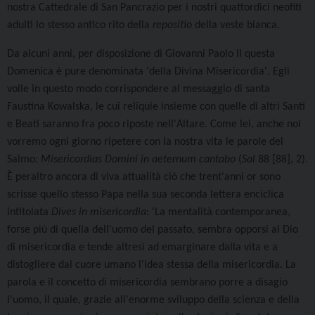
nostra Cattedrale di San Pancrazio per i nostri quattordici neofiti
adulti lo stesso antico rito della
repositio
della veste bianca.
Da alcuni anni, per disposizione di Giovanni Paolo II questa
Domenica è pure denominata 'della Divina Misericordia'. Egli
volle in questo modo corrispondere al messaggio di santa
Faustina Kowalska, le cui reliquie insieme con quelle di altri Santi
e Beati saranno fra poco riposte nell'Altare. Come lei, anche noi
vorremo ogni giorno ripetere con la nostra vita le parole del
Salmo:
Misericordias Domini in aeternum cantabo
(
Sal
88 [88], 2).
È peraltro ancora di viva attualità ciò che trent'anni or sono
scrisse quello stesso Papa nella sua seconda lettera enciclica
intitolata
Dives in misericordia
: '
La mentalità contemporanea,
forse più di quella dell'uomo del passato, sembra opporsi al Dio
di misericordia e tende altresì ad emarginare dalla vita e a
distogliere dal cuore umano l'idea stessa della misericordia. La
parola e il concetto di misericordia sembrano porre a disagio
l'uomo, il quale, grazie all'enorme sviluppo della scienza e della