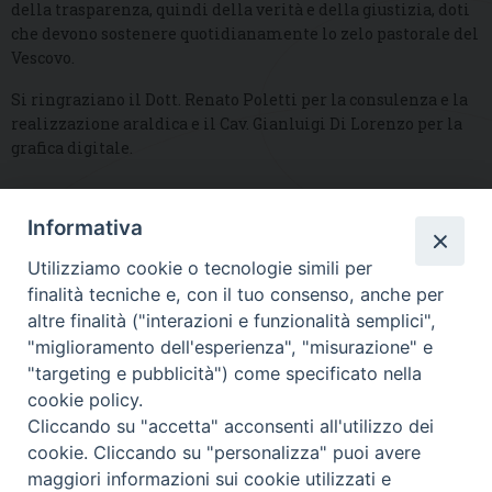
della trasparenza, quindi della verità e della giustizia, doti
che devono sostenere quotidianamente lo zelo pastorale del
Vescovo.
Si ringraziano il Dott. Renato Poletti per la consulenza e la
realizzazione araldica e il Cav. Gianluigi Di Lorenzo per la
grafica digitale.
Informativa
DIOCESI SUBURBICARIA DI ALBANO
Utilizziamo cookie o tecnologie simili per
Contatti:
Tel.: 06.93268401 - Fax.: 06.9323844
finalità tecniche e, con il tuo consenso, anche per
E-mail:
curia@diocesidialbano.it
altre finalità ("interazioni e funzionalità semplici",
"miglioramento dell'esperienza", "misurazione" e
Orari:
dal Lunedì al Venerdì Ore: 9:00 - 13:00
"targeting e pubblicità") come specificato nella
cookie policy.
Orario ufficio Matrimoni:
Cliccando su "accetta" acconsenti all'utilizzo dei
Lunedì, Mercoledì e Venerdì, Ore 9:30 - 12:30
cookie. Cliccando su "personalizza" puoi avere
maggiori informazioni sui cookie utilizzati e