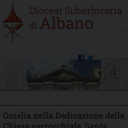
Skip
Home
to
new
content
facebook
twitter
Search
Menu
Omelia nella Dedicazione della
Chiesa parrocchiale ‘Santa