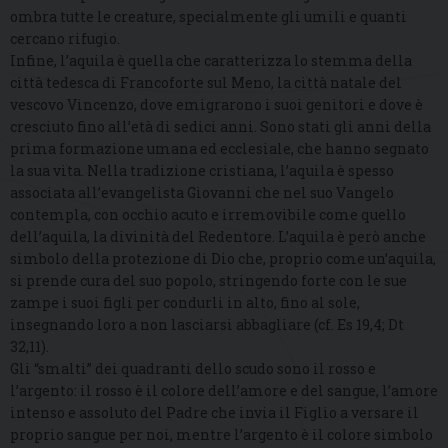
ombra tutte le creature, specialmente gli umili e quanti
cercano rifugio.
Infine, l’aquila è quella che caratterizza lo stemma della
città tedesca di Francoforte sul Meno, la città natale del
vescovo Vincenzo, dove emigrarono i suoi genitori e dove è
cresciuto fino all’età di sedici anni. Sono stati gli anni della
prima formazione umana ed ecclesiale, che hanno segnato
la sua vita. Nella tradizione cristiana, l’aquila è spesso
associata all’evangelista Giovanni che nel suo Vangelo
contempla, con occhio acuto e irremovibile come quello
dell’aquila, la divinità del Redentore. L’aquila è però anche
simbolo della protezione di Dio che, proprio come un’aquila,
si prende cura del suo popolo, stringendo forte con le sue
zampe i suoi figli per condurli in alto, fino al sole,
insegnando loro a non lasciarsi abbagliare (cf. Es 19,4; Dt
32,11).
Gli “smalti” dei quadranti dello scudo sono il rosso e
l’argento: il rosso è il colore dell’amore e del sangue, l’amore
intenso e assoluto del Padre che invia il Figlio a versare il
proprio sangue per noi, mentre l’argento è il colore simbolo