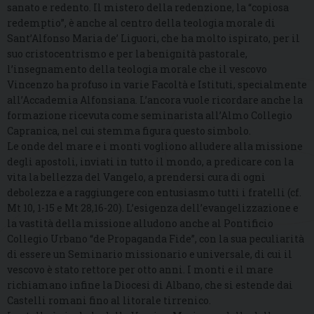
sanato e redento. Il mistero della redenzione, la “copiosa
redemptio”, è anche al centro della teologia morale di
Sant’Alfonso Maria de’ Liguori, che ha molto ispirato, per il
suo cristocentrismo e per la benignità pastorale,
l’insegnamento della teologia morale che il vescovo
Vincenzo ha profuso in varie Facoltà e Istituti, specialmente
all’Accademia Alfonsiana. L’ancora vuole ricordare anche la
formazione ricevuta come seminarista all’Almo Collegio
Capranica, nel cui stemma figura questo simbolo.
Le onde del mare e i monti vogliono alludere alla missione
degli apostoli, inviati in tutto il mondo, a predicare con la
vita la bellezza del Vangelo, a prendersi cura di ogni
debolezza e a raggiungere con entusiasmo tutti i fratelli (cf.
Mt 10, 1-15 e Mt 28,16-20). L’esigenza dell’evangelizzazione e
la vastità della missione alludono anche al Pontificio
Collegio Urbano “de Propaganda Fide”, con la sua peculiarità
di essere un Seminario missionario e universale, di cui il
vescovo è stato rettore per otto anni. I monti e il mare
richiamano infine la Diocesi di Albano, che si estende dai
Castelli romani fino al litorale tirrenico.