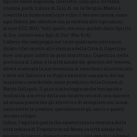
Spirito Santo (sapienza, intelletto, consiglio, fortezza,
scienza, pietà, timore di Dio), di cui la Vergine Madre è
rivestita in modo eccellente e che il vescovo invoca, come
ogni fedele, per obbedire con prontezza alle ispirazioni
divine (CCC 1831): “tutti quelli che sono guidati dallo Spirito
di Dio, costoro sono figli di Dio” (Rm 8,14).
L’albero che campeggia nel terzo quadrante costituisce
chiaro riferimento allo stemma della Città di Copertino
dove compare infatti un pino marittimo. Copertino, nella
provincia di Lecce, è la città natale dei genitori del vescovo,
dove è maturata la sua vocazione al sacerdozio ministeriale
e dove nel Salento e in Puglia ha svolto una parte del suo
ministero sacerdotale, come presbitero della Diocesi di
Nardò-Gallipoli. Il pino simboleggia anche benignità e
cordialità, a motivo della sua caratteristica di non nuocere
ad alcuna pianta che gli sta sotto e di accogliere con la sua
ombra tutte le creature, specialmente gli umili e quanti
cercano rifugio.
Infine, l’aquila è quella che caratterizza lo stemma della
città tedesca di Francoforte sul Meno, la città natale del
vescovo Vincenzo, dove emigrarono i suoi genitori e dove è