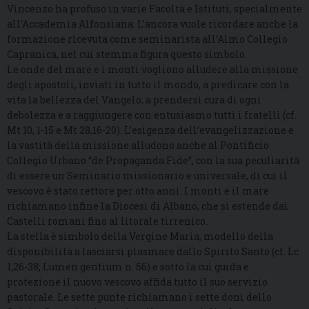
Vincenzo ha profuso in varie Facoltà e Istituti, specialmente
all’Accademia Alfonsiana. L’ancora vuole ricordare anche la
formazione ricevuta come seminarista all’Almo Collegio
Capranica, nel cui stemma figura questo simbolo.
Le onde del mare e i monti vogliono alludere alla missione
degli apostoli, inviati in tutto il mondo, a predicare con la
vita la bellezza del Vangelo, a prendersi cura di ogni
debolezza e a raggiungere con entusiasmo tutti i fratelli (cf.
Mt 10, 1-15 e Mt 28,16-20). L’esigenza dell’evangelizzazione e
la vastità della missione alludono anche al Pontificio
Collegio Urbano “de Propaganda Fide”, con la sua peculiarità
di essere un Seminario missionario e universale, di cui il
vescovo è stato rettore per otto anni. I monti e il mare
richiamano infine la Diocesi di Albano, che si estende dai
Castelli romani fino al litorale tirrenico.
La stella è simbolo della Vergine Maria, modello della
disponibilità a lasciarsi plasmare dallo Spirito Santo (cf. Lc
1,26-38; Lumen gentium n. 56) e sotto la cui guida e
protezione il nuovo vescovo affida tutto il suo servizio
pastorale. Le sette punte richiamano i sette doni dello