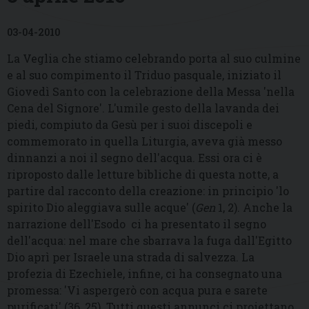
03-04-2010
La Veglia che stiamo celebrando porta al suo culmine
e al suo compimento il Triduo pasquale, iniziato il
Giovedì Santo con la celebrazione della Messa 'nella
Cena del Signore'. L'umile gesto della lavanda dei
piedi, compiuto da Gesù per i suoi discepoli e
commemorato in quella Liturgia, aveva già messo
dinnanzi a noi il segno dell'acqua. Essi ora ci è
riproposto dalle letture bibliche di questa notte, a
partire dal racconto della creazione: in principio 'lo
spirito Dio aleggiava sulle acque' (
Gen
1, 2). Anche la
narrazione dell'Esodo
ci ha presentato il segno
dell'acqua: nel mare che sbarrava la fuga dall'Egitto
Dio aprì per Israele una strada di salvezza. La
profezia di Ezechiele, infine, ci ha consegnato una
promessa: 'Vi aspergerò con acqua pura e sarete
purificati' (36, 25). Tutti questi annunci ci proiettano