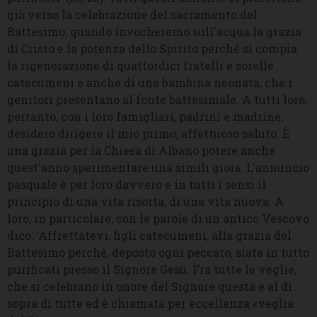
già verso la celebrazione del sacramento del
Battesimo, quando invocheremo sull'acqua la grazia
di Cristo e la potenza dello Spirito perché si compia
la rigenerazione di quattordici fratelli e sorelle
catecumeni e anche di una bambina neonata, che i
genitori presentano al fonte battesimale. A tutti loro,
pertanto, con i loro famigliari, padrini e madrine,
desidero dirigere il mio primo, affettuoso saluto. È
una grazia per la Chiesa di Albano potere anche
quest'anno sperimentare una simili gioia. L'annuncio
pasquale è per loro davvero e in tutti i sensi il
principio di una vita risorta, di una vita nuova. A
loro, in particolare, con le parole di un antico Vescovo
dico: 'Affrettatevi, figli catecumeni, alla grazia del
Battesimo perché, deposto ogni peccato, siate in tutto
purificati presso il Signore Gesù. Fra tutte le veglie,
che si celebrano in onore del Signore questa è al di
sopra di tutte ed è chiamata per eccellenza
«
veglia