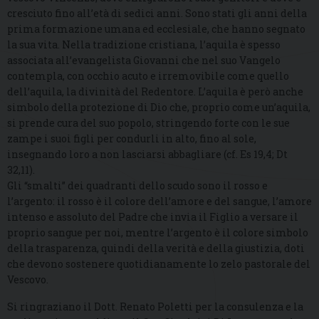
cresciuto fino all’età di sedici anni. Sono stati gli anni della
prima formazione umana ed ecclesiale, che hanno segnato
la sua vita. Nella tradizione cristiana, l’aquila è spesso
associata all’evangelista Giovanni che nel suo Vangelo
contempla, con occhio acuto e irremovibile come quello
dell’aquila, la divinità del Redentore. L’aquila è però anche
simbolo della protezione di Dio che, proprio come un’aquila,
si prende cura del suo popolo, stringendo forte con le sue
zampe i suoi figli per condurli in alto, fino al sole,
insegnando loro a non lasciarsi abbagliare (cf. Es 19,4; Dt
32,11).
Gli “smalti” dei quadranti dello scudo sono il rosso e
l’argento: il rosso è il colore dell’amore e del sangue, l’amore
intenso e assoluto del Padre che invia il Figlio a versare il
proprio sangue per noi, mentre l’argento è il colore simbolo
della trasparenza, quindi della verità e della giustizia, doti
che devono sostenere quotidianamente lo zelo pastorale del
Vescovo.
Si ringraziano il Dott. Renato Poletti per la consulenza e la