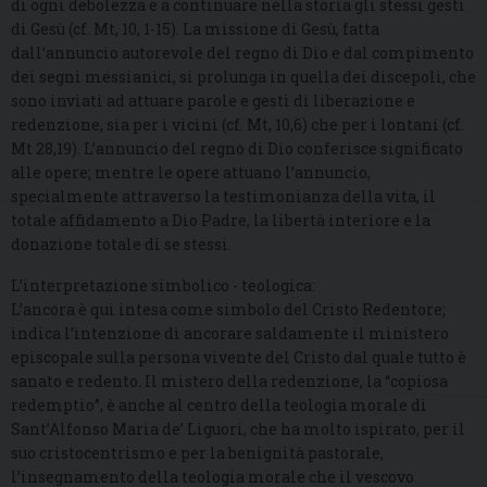
di ogni debolezza e a continuare nella storia gli stessi gesti
di Gesù (cf. Mt, 10, 1-15). La missione di Gesù, fatta
dall’annuncio autorevole del regno di Dio e dal compimento
dei segni messianici, si prolunga in quella dei discepoli, che
sono inviati ad attuare parole e gesti di liberazione e
redenzione, sia per i vicini (cf. Mt, 10,6) che per i lontani (cf.
Mt 28,19). L’annuncio del regno di Dio conferisce significato
alle opere; mentre le opere attuano l’annuncio,
specialmente attraverso la testimonianza della vita, il
totale affidamento a Dio Padre, la libertà interiore e la
donazione totale di se stessi.
L’interpretazione simbolico - teologica:
L’ancora è qui intesa come simbolo del Cristo Redentore;
indica l’intenzione di ancorare saldamente il ministero
episcopale sulla persona vivente del Cristo dal quale tutto è
sanato e redento. Il mistero della redenzione, la “copiosa
redemptio”, è anche al centro della teologia morale di
Sant’Alfonso Maria de’ Liguori, che ha molto ispirato, per il
suo cristocentrismo e per la benignità pastorale,
l’insegnamento della teologia morale che il vescovo