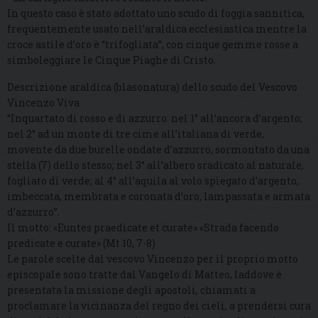
In questo caso è stato adottato uno scudo di foggia sannitica,
frequentemente usato nell’araldica ecclesiastica mentre la
croce astile d’oro è “trifogliata”, con cinque gemme rosse a
simboleggiare le Cinque Piaghe di Cristo.
Descrizione araldica (blasonatura) dello scudo del Vescovo
Vincenzo Viva
“Inquartato di rosso e di azzurro: nel 1° all’ancora d’argento;
nel 2° ad un monte di tre cime all’italiana di verde,
movente da due burelle ondate d’azzurro, sormontato da una
stella (7) dello stesso; nel 3° all’albero sradicato al naturale,
fogliato di verde; al 4° all’aquila al volo spiegato d’argento,
imbeccata, membrata e coronata d’oro, lampassata e armata
d’azzurro”.
Il motto: «Euntes praedicate et curate» «Strada facendo
predicate e curate» (Mt 10, 7-8)
Le parole scelte dal vescovo Vincenzo per il proprio motto
episcopale sono tratte dal Vangelo di Matteo, laddove è
presentata la missione degli apostoli, chiamati a
proclamare la vicinanza del regno dei cieli, a prendersi cura