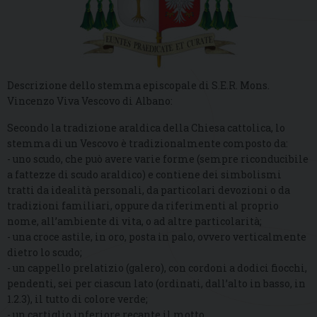
Descrizione dello stemma episcopale di S.E.R. Mons.
Vincenzo Viva Vescovo di Albano:
Secondo la tradizione araldica della Chiesa cattolica, lo
stemma di un Vescovo è tradizionalmente composto da:
- uno scudo, che può avere varie forme (sempre riconducibile
a fattezze di scudo araldico) e contiene dei simbolismi
tratti da idealità personali, da particolari devozioni o da
tradizioni familiari, oppure da riferimenti al proprio
nome, all’ambiente di vita, o ad altre particolarità;
- una croce astile, in oro, posta in palo, ovvero verticalmente
dietro lo scudo;
- un cappello prelatizio (galero), con cordoni a dodici fiocchi,
pendenti, sei per ciascun lato (ordinati, dall’alto in basso, in
1.2.3), il tutto di colore verde;
- un cartiglio inferiore recante il motto.