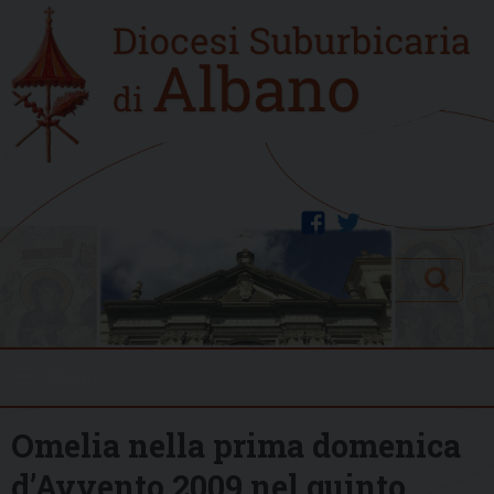
Skip
Home
to
new
content
facebook
twitter
Search
Menu
Omelia nella prima domenica
d’Avvento 2009 nel quinto