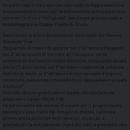
In questo caso è stato adottato uno scudo di foggia sannitica,
frequentemente usato nell’araldica ecclesiastica mentre la
croce astile d’oro è “trifogliata”, con cinque gemme rosse a
simboleggiare le Cinque Piaghe di Cristo.
Descrizione araldica (blasonatura) dello scudo del Vescovo
Vincenzo Viva
“Inquartato di rosso e di azzurro: nel 1° all’ancora d’argento;
nel 2° ad un monte di tre cime all’italiana di verde,
movente da due burelle ondate d’azzurro, sormontato da una
stella (7) dello stesso; nel 3° all’albero sradicato al naturale,
fogliato di verde; al 4° all’aquila al volo spiegato d’argento,
imbeccata, membrata e coronata d’oro, lampassata e armata
d’azzurro”.
Il motto: «Euntes praedicate et curate» «Strada facendo
predicate e curate» (Mt 10, 7-8)
Le parole scelte dal vescovo Vincenzo per il proprio motto
episcopale sono tratte dal Vangelo di Matteo, laddove è
presentata la missione degli apostoli, chiamati a
proclamare la vicinanza del regno dei cieli, a prendersi cura