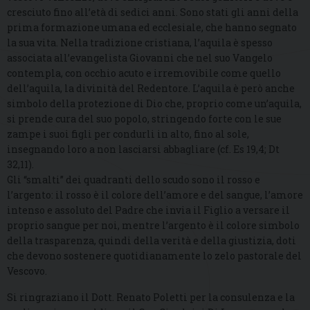
cresciuto fino all’età di sedici anni. Sono stati gli anni della
prima formazione umana ed ecclesiale, che hanno segnato
la sua vita. Nella tradizione cristiana, l’aquila è spesso
associata all’evangelista Giovanni che nel suo Vangelo
contempla, con occhio acuto e irremovibile come quello
dell’aquila, la divinità del Redentore. L’aquila è però anche
simbolo della protezione di Dio che, proprio come un’aquila,
si prende cura del suo popolo, stringendo forte con le sue
zampe i suoi figli per condurli in alto, fino al sole,
insegnando loro a non lasciarsi abbagliare (cf. Es 19,4; Dt
32,11).
Gli “smalti” dei quadranti dello scudo sono il rosso e
l’argento: il rosso è il colore dell’amore e del sangue, l’amore
intenso e assoluto del Padre che invia il Figlio a versare il
proprio sangue per noi, mentre l’argento è il colore simbolo
della trasparenza, quindi della verità e della giustizia, doti
che devono sostenere quotidianamente lo zelo pastorale del
Vescovo.
Si ringraziano il Dott. Renato Poletti per la consulenza e la