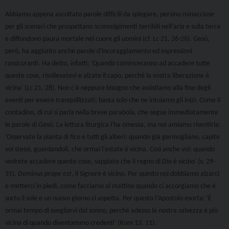
Abbiamo appena ascoltato parole difficili da spiegare, persino minacciose
per gli scenari che prospettano sconvolgimenti terribili nell'aria e sulla terra
e diffondono paura mortale nel cuore gli uomini (cf.
Lc
21, 26-26). Gesù,
però, ha aggiunto anche parole d'incoraggiamento ed espressioni
rassicuranti. Ha detto, infatti: 'Quando cominceranno ad accadere tutte
queste cose, risollevatevi e alzate il capo, perché la vostra liberazione è
vicina' (
Lc
21, 28). Non c'è neppure bisogno che assistiamo alla fine degli
eventi per essere tranquillizzati; basta solo che ne intuiamo gli inizi. Come il
contadino, di cui si parla nella breve parabola, che segue immediatamente
le parole di Gesù. La lettura liturgica l'ha omessa, ma noi amiamo risentirla:
'
Osservate la pianta di fico e tutti gli alberi: quando già germogliano, capite
voi stessi, guardandoli, che ormai l'estate è vicina.
Così anche voi: quando
vedrete accadere queste cose, sappiate che il regno di Dio è vicino' (v. 29-
31).
Dominus prope est
, il Signore è vicino. Per questo noi dobbiamo alzarci
e metterci in piedi, come facciamo al mattino quando ci accorgiamo che è
sorto il sole e un nuovo giorno ci aspetta. Per questo l'Apostolo esorta: 'È
ormai tempo di svegliarvi dal sonno, perché adesso la nostra salvezza è più
vicina di quando diventammo credenti' (
Rom
13, 11).