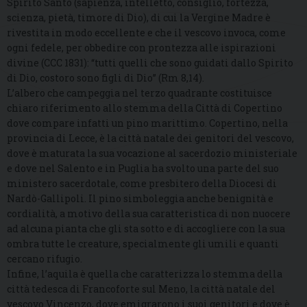
Spirito Santo (sapienza, intelletto, consiglio, fortezza,
scienza, pietà, timore di Dio), di cui la Vergine Madre è
rivestita in modo eccellente e che il vescovo invoca, come
ogni fedele, per obbedire con prontezza alle ispirazioni
divine (CCC 1831): “tutti quelli che sono guidati dallo Spirito
di Dio, costoro sono figli di Dio” (Rm 8,14).
L’albero che campeggia nel terzo quadrante costituisce
chiaro riferimento allo stemma della Città di Copertino
dove compare infatti un pino marittimo. Copertino, nella
provincia di Lecce, è la città natale dei genitori del vescovo,
dove è maturata la sua vocazione al sacerdozio ministeriale
e dove nel Salento e in Puglia ha svolto una parte del suo
ministero sacerdotale, come presbitero della Diocesi di
Nardò-Gallipoli. Il pino simboleggia anche benignità e
cordialità, a motivo della sua caratteristica di non nuocere
ad alcuna pianta che gli sta sotto e di accogliere con la sua
ombra tutte le creature, specialmente gli umili e quanti
cercano rifugio.
Infine, l’aquila è quella che caratterizza lo stemma della
città tedesca di Francoforte sul Meno, la città natale del
vescovo Vincenzo, dove emigrarono i suoi genitori e dove è