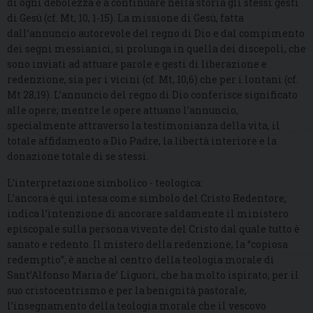
di ogni debolezza e a continuare nella storia gli stessi gesti
di Gesù (cf. Mt, 10, 1-15). La missione di Gesù, fatta
dall’annuncio autorevole del regno di Dio e dal compimento
dei segni messianici, si prolunga in quella dei discepoli, che
sono inviati ad attuare parole e gesti di liberazione e
redenzione, sia per i vicini (cf. Mt, 10,6) che per i lontani (cf.
Mt 28,19). L’annuncio del regno di Dio conferisce significato
alle opere; mentre le opere attuano l’annuncio,
specialmente attraverso la testimonianza della vita, il
totale affidamento a Dio Padre, la libertà interiore e la
donazione totale di se stessi.
L’interpretazione simbolico - teologica:
L’ancora è qui intesa come simbolo del Cristo Redentore;
indica l’intenzione di ancorare saldamente il ministero
episcopale sulla persona vivente del Cristo dal quale tutto è
sanato e redento. Il mistero della redenzione, la “copiosa
redemptio”, è anche al centro della teologia morale di
Sant’Alfonso Maria de’ Liguori, che ha molto ispirato, per il
suo cristocentrismo e per la benignità pastorale,
l’insegnamento della teologia morale che il vescovo