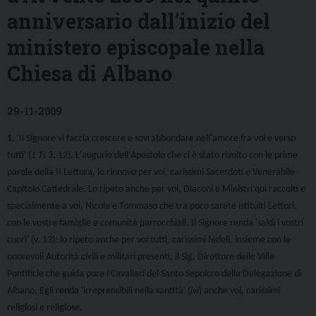
anniversario dall’inizio del
ministero episcopale nella
Chiesa di Albano
29-11-2009
1.
'Il Signore vi faccia crescere e sovrabbondare nell'amore fra voi e verso
tutti' (
1 Ts
3, 12). L'augurio dell'Apostolo che ci è stato rivolto con le prime
parole della II Lettura, lo rinnovo per voi, carissimi Sacerdoti e Venerabile
Capitolo Cattedrale. Lo ripeto anche per voi, Diaconi e Ministri qui raccolti e
specialmente a voi, Nicola e Tommaso che tra poco sarete istituiti Lettori,
con le vostre famiglie e comunità parrocchiali. Il Signore renda 'saldi i vostri
cuori' (v. 13): lo ripeto anche per voi tutti, carissimi fedeli, insieme con le
onorevoli Autorità civili e militari presenti, il Sig. Direttore delle Ville
Pontificie che guida pure i Cavalieri del Santo Sepolcro della Delegazione di
Albano; Egli renda 'irreprensibili nella santità' (
ivi
) anche voi, carissimi
religiosi e religiose.