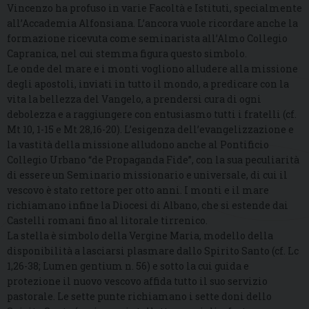
Vincenzo ha profuso in varie Facoltà e Istituti, specialmente
all’Accademia Alfonsiana. L’ancora vuole ricordare anche la
formazione ricevuta come seminarista all’Almo Collegio
Capranica, nel cui stemma figura questo simbolo.
Le onde del mare e i monti vogliono alludere alla missione
degli apostoli, inviati in tutto il mondo, a predicare con la
vita la bellezza del Vangelo, a prendersi cura di ogni
debolezza e a raggiungere con entusiasmo tutti i fratelli (cf.
Mt 10, 1-15 e Mt 28,16-20). L’esigenza dell’evangelizzazione e
la vastità della missione alludono anche al Pontificio
Collegio Urbano “de Propaganda Fide”, con la sua peculiarità
di essere un Seminario missionario e universale, di cui il
vescovo è stato rettore per otto anni. I monti e il mare
richiamano infine la Diocesi di Albano, che si estende dai
Castelli romani fino al litorale tirrenico.
La stella è simbolo della Vergine Maria, modello della
disponibilità a lasciarsi plasmare dallo Spirito Santo (cf. Lc
1,26-38; Lumen gentium n. 56) e sotto la cui guida e
protezione il nuovo vescovo affida tutto il suo servizio
pastorale. Le sette punte richiamano i sette doni dello