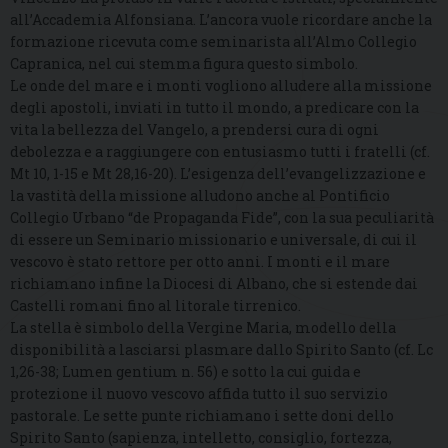
all’Accademia Alfonsiana. L’ancora vuole ricordare anche la
formazione ricevuta come seminarista all’Almo Collegio
Capranica, nel cui stemma figura questo simbolo.
Le onde del mare e i monti vogliono alludere alla missione
degli apostoli, inviati in tutto il mondo, a predicare con la
vita la bellezza del Vangelo, a prendersi cura di ogni
debolezza e a raggiungere con entusiasmo tutti i fratelli (cf.
Mt 10, 1-15 e Mt 28,16-20). L’esigenza dell’evangelizzazione e
la vastità della missione alludono anche al Pontificio
Collegio Urbano “de Propaganda Fide”, con la sua peculiarità
di essere un Seminario missionario e universale, di cui il
vescovo è stato rettore per otto anni. I monti e il mare
richiamano infine la Diocesi di Albano, che si estende dai
Castelli romani fino al litorale tirrenico.
La stella è simbolo della Vergine Maria, modello della
disponibilità a lasciarsi plasmare dallo Spirito Santo (cf. Lc
1,26-38; Lumen gentium n. 56) e sotto la cui guida e
protezione il nuovo vescovo affida tutto il suo servizio
pastorale. Le sette punte richiamano i sette doni dello
Spirito Santo (sapienza, intelletto, consiglio, fortezza,