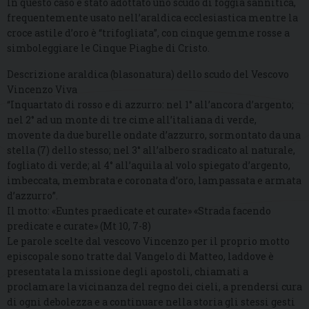
In questo caso è stato adottato uno scudo di foggia sannitica,
frequentemente usato nell’araldica ecclesiastica mentre la
croce astile d’oro è “trifogliata”, con cinque gemme rosse a
simboleggiare le Cinque Piaghe di Cristo.
Descrizione araldica (blasonatura) dello scudo del Vescovo
Vincenzo Viva
“Inquartato di rosso e di azzurro: nel 1° all’ancora d’argento;
nel 2° ad un monte di tre cime all’italiana di verde,
movente da due burelle ondate d’azzurro, sormontato da una
stella (7) dello stesso; nel 3° all’albero sradicato al naturale,
fogliato di verde; al 4° all’aquila al volo spiegato d’argento,
imbeccata, membrata e coronata d’oro, lampassata e armata
d’azzurro”.
Il motto: «Euntes praedicate et curate» «Strada facendo
predicate e curate» (Mt 10, 7-8)
Le parole scelte dal vescovo Vincenzo per il proprio motto
episcopale sono tratte dal Vangelo di Matteo, laddove è
presentata la missione degli apostoli, chiamati a
proclamare la vicinanza del regno dei cieli, a prendersi cura
di ogni debolezza e a continuare nella storia gli stessi gesti