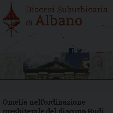
Skip
Home
to
new
content
facebook
twitter
Search
Menu
Omelia nell’ordinazione
presbiterale del diacono Rudi