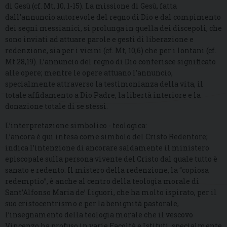
di Gesù (cf. Mt, 10, 1-15). La missione di Gesù, fatta
dall’annuncio autorevole del regno di Dio e dal compimento
dei segni messianici, si prolunga in quella dei discepoli, che
sono inviati ad attuare parole e gesti di liberazione e
redenzione, sia per i vicini (cf. Mt, 10,6) che per i lontani (cf.
Mt 28,19). L’annuncio del regno di Dio conferisce significato
alle opere; mentre le opere attuano l’annuncio,
specialmente attraverso la testimonianza della vita, il
totale affidamento a Dio Padre, la libertà interiore e la
donazione totale di se stessi.
L’interpretazione simbolico - teologica:
L’ancora è qui intesa come simbolo del Cristo Redentore;
indica l’intenzione di ancorare saldamente il ministero
episcopale sulla persona vivente del Cristo dal quale tutto è
sanato e redento. Il mistero della redenzione, la “copiosa
redemptio”, è anche al centro della teologia morale di
Sant’Alfonso Maria de’ Liguori, che ha molto ispirato, per il
suo cristocentrismo e per la benignità pastorale,
l’insegnamento della teologia morale che il vescovo
Vincenzo ha profuso in varie Facoltà e Istituti, specialmente