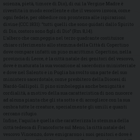
scienza, pietà, timore di Dio), di cui la Vergine Madre è
rivestita in modo eccellente e che il vescovo invoca, come
ogni fedele, per obbedire con prontezza alle ispirazioni
divine (CCC 1831): “tutti quelli che sono guidati dallo Spirito
di Dio, costoro sono figli di Dio” (Rm 8,14).
L’albero che campeggia nel terzo quadrante costituisce
chiaro riferimento allo stemma della Città di Copertino
dove compare infatti un pino marittimo. Copertino, nella
provincia di Lecce, è la città natale dei genitori del vescovo,
dove è maturata la sua vocazione al sacerdozio ministeriale
e dove nel Salento e in Puglia ha svolto una parte del suo
ministero sacerdotale, come presbitero della Diocesi di
Nardò-Gallipoli. Il pino simboleggia anche benignità e
cordialità, a motivo della sua caratteristica di non nuocere
ad alcuna pianta che gli sta sotto e di accogliere con la sua
ombra tutte le creature, specialmente gli umili e quanti
cercano rifugio.
Infine, l’aquila è quella che caratterizza lo stemma della
città tedesca di Francoforte sul Meno, la città natale del
vescovo Vincenzo, dove emigrarono i suoi genitori e dove è