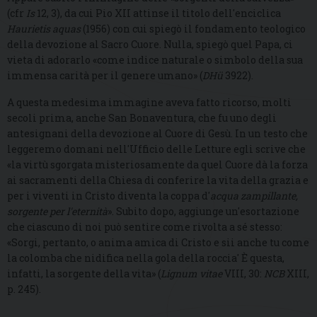
(cfr
Is
12, 3), da cui Pio XII attinse il titolo dell'enciclica
Haurietis aquas
(1956) con cui spiegò il fondamento teologico
della devozione al Sacro Cuore. Nulla, spiegò quel Papa, ci
vieta di adorarlo «come indice naturale o simbolo della sua
immensa carità per il genere umano» (
DHü
3922).
A questa medesima immagine aveva fatto ricorso, molti
secoli prima, anche San Bonaventura, che fu uno degli
antesignani della devozione al Cuore di Gesù. In un testo che
leggeremo domani nell'Ufficio delle Letture egli scrive che
«la virtù sgorgata misteriosamente da quel Cuore dà la forza
ai sacramenti della Chiesa di conferire la vita della grazia e
per i viventi in Cristo diventa la coppa d'
acqua zampillante,
sorgente per l'eternità
». Subito dopo, aggiunge un'esortazione
che ciascuno di noi può sentire come rivolta a sé stesso:
«Sorgi, pertanto, o anima amica di Cristo e sii anche tu come
la colomba che nidifica nella gola della roccia' È questa,
infatti, la sorgente della vita» (
Lignum vitae
VIII, 30:
NCB
XIII,
p. 245).
...