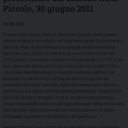
Piccolo, 30 giugno 2011
30-06-2011
Il canto dell'inno liturgico dei primi Vespri
Auctor beate
saeculi
ci ha già introdotto nella solennità del Sacratissimo
Cuore di Gesù. Il suo testo non ci giunge, come nella gran
parte dei casi, dalla Chiesa antica, ma è stato scritto nel
XVIII secolo, forse dallo scolopio Filippo Bruni (+ 1771). È un
vero canto all'amore di Cristo, composto con modelli che
ricordano Sant'Ambrogio e ricco di richiami biblici. La
seconda strofa dice così: «I
l tuo amore ti ha spinto ad
assumere un corpo mortale, affinché, come nuovo Adamo,
restituissi ciò che il vecchio aveva portato via». L'amore del
Cuore di Cristo è, dunque, ricco di misericordia e perciò
l'inno si espande subito in un'implorazione: «Non se ne vada
dal tuo cuore quella forza del tuo inclito amore: le genti
attingano a questa fonte la grazia del perdono».
Appare subito l'immagine delle «sorgenti della salvezza»