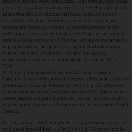
cresciuto fino all’età di sedici anni. Sono stati gli anni della
prima formazione umana ed ecclesiale, che hanno segnato
la sua vita. Nella tradizione cristiana, l’aquila è spesso
associata all’evangelista Giovanni che nel suo Vangelo
contempla, con occhio acuto e irremovibile come quello
dell’aquila, la divinità del Redentore. L’aquila è però anche
simbolo della protezione di Dio che, proprio come un’aquila,
si prende cura del suo popolo, stringendo forte con le sue
zampe i suoi figli per condurli in alto, fino al sole,
insegnando loro a non lasciarsi abbagliare (cf. Es 19,4; Dt
32,11).
Gli “smalti” dei quadranti dello scudo sono il rosso e
l’argento: il rosso è il colore dell’amore e del sangue, l’amore
intenso e assoluto del Padre che invia il Figlio a versare il
proprio sangue per noi, mentre l’argento è il colore simbolo
della trasparenza, quindi della verità e della giustizia, doti
che devono sostenere quotidianamente lo zelo pastorale del
Vescovo.
Si ringraziano il Dott. Renato Poletti per la consulenza e la
realizzazione araldica e il Cav. Gianluigi Di Lorenzo per la