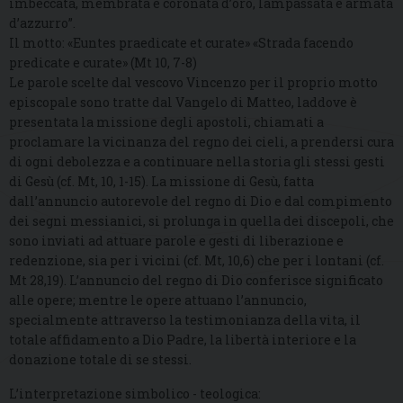
imbeccata, membrata e coronata d’oro, lampassata e armata
d’azzurro”.
Il motto: «Euntes praedicate et curate» «Strada facendo
predicate e curate» (Mt 10, 7-8)
Le parole scelte dal vescovo Vincenzo per il proprio motto
episcopale sono tratte dal Vangelo di Matteo, laddove è
presentata la missione degli apostoli, chiamati a
proclamare la vicinanza del regno dei cieli, a prendersi cura
di ogni debolezza e a continuare nella storia gli stessi gesti
di Gesù (cf. Mt, 10, 1-15). La missione di Gesù, fatta
dall’annuncio autorevole del regno di Dio e dal compimento
dei segni messianici, si prolunga in quella dei discepoli, che
sono inviati ad attuare parole e gesti di liberazione e
redenzione, sia per i vicini (cf. Mt, 10,6) che per i lontani (cf.
Mt 28,19). L’annuncio del regno di Dio conferisce significato
alle opere; mentre le opere attuano l’annuncio,
specialmente attraverso la testimonianza della vita, il
totale affidamento a Dio Padre, la libertà interiore e la
donazione totale di se stessi.
L’interpretazione simbolico - teologica: