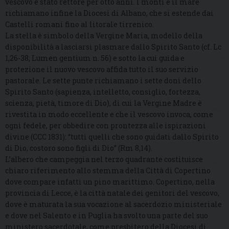
vescovo è stato rettore per otto anni. I monti e il mare
richiamano infine la Diocesi di Albano, che si estende dai
Castelli romani fino al litorale tirrenico.
La stella è simbolo della Vergine Maria, modello della
disponibilità a lasciarsi plasmare dallo Spirito Santo (cf. Lc
1,26-38; Lumen gentium n. 56) e sotto la cui guida e
protezione il nuovo vescovo affida tutto il suo servizio
pastorale. Le sette punte richiamano i sette doni dello
Spirito Santo (sapienza, intelletto, consiglio, fortezza,
scienza, pietà, timore di Dio), di cui la Vergine Madre è
rivestita in modo eccellente e che il vescovo invoca, come
ogni fedele, per obbedire con prontezza alle ispirazioni
divine (CCC 1831): “tutti quelli che sono guidati dallo Spirito
di Dio, costoro sono figli di Dio” (Rm 8,14).
L’albero che campeggia nel terzo quadrante costituisce
chiaro riferimento allo stemma della Città di Copertino
dove compare infatti un pino marittimo. Copertino, nella
provincia di Lecce, è la città natale dei genitori del vescovo,
dove è maturata la sua vocazione al sacerdozio ministeriale
e dove nel Salento e in Puglia ha svolto una parte del suo
ministero sacerdotale, come presbitero della Diocesi di