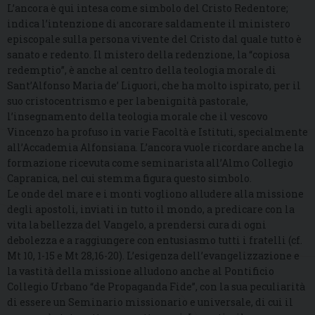
L’ancora è qui intesa come simbolo del Cristo Redentore;
indica l’intenzione di ancorare saldamente il ministero
episcopale sulla persona vivente del Cristo dal quale tutto è
sanato e redento. Il mistero della redenzione, la “copiosa
redemptio”, è anche al centro della teologia morale di
Sant’Alfonso Maria de’ Liguori, che ha molto ispirato, per il
suo cristocentrismo e per la benignità pastorale,
l’insegnamento della teologia morale che il vescovo
Vincenzo ha profuso in varie Facoltà e Istituti, specialmente
all’Accademia Alfonsiana. L’ancora vuole ricordare anche la
formazione ricevuta come seminarista all’Almo Collegio
Capranica, nel cui stemma figura questo simbolo.
Le onde del mare e i monti vogliono alludere alla missione
degli apostoli, inviati in tutto il mondo, a predicare con la
vita la bellezza del Vangelo, a prendersi cura di ogni
debolezza e a raggiungere con entusiasmo tutti i fratelli (cf.
Mt 10, 1-15 e Mt 28,16-20). L’esigenza dell’evangelizzazione e
la vastità della missione alludono anche al Pontificio
Collegio Urbano “de Propaganda Fide”, con la sua peculiarità
di essere un Seminario missionario e universale, di cui il