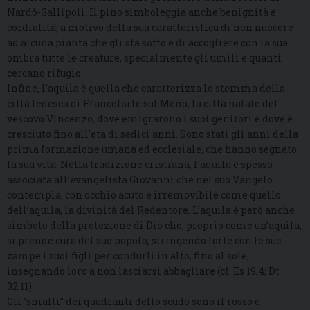
Nardò-Gallipoli. Il pino simboleggia anche benignità e
cordialità, a motivo della sua caratteristica di non nuocere
ad alcuna pianta che gli sta sotto e di accogliere con la sua
ombra tutte le creature, specialmente gli umili e quanti
cercano rifugio.
Infine, l’aquila è quella che caratterizza lo stemma della
città tedesca di Francoforte sul Meno, la città natale del
vescovo Vincenzo, dove emigrarono i suoi genitori e dove è
cresciuto fino all’età di sedici anni. Sono stati gli anni della
prima formazione umana ed ecclesiale, che hanno segnato
la sua vita. Nella tradizione cristiana, l’aquila è spesso
associata all’evangelista Giovanni che nel suo Vangelo
contempla, con occhio acuto e irremovibile come quello
dell’aquila, la divinità del Redentore. L’aquila è però anche
simbolo della protezione di Dio che, proprio come un’aquila,
si prende cura del suo popolo, stringendo forte con le sue
zampe i suoi figli per condurli in alto, fino al sole,
insegnando loro a non lasciarsi abbagliare (cf. Es 19,4; Dt
32,11).
Gli “smalti” dei quadranti dello scudo sono il rosso e