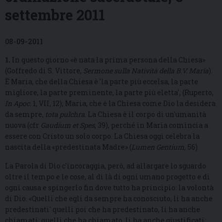
settembre 2011
08-09-2011
1.
In questo giorno «è nata la prima persona della Chiesa»
(Goffredo di S. Vittore,
Sermone sulla Natività della B.V. Maria
).
È Maria, che della Chiesa è 'la parte più eccelsa, la parte
migliore, la parte preminente, la parte più eletta', (Ruperto,
In Apoc.
1, VII, 12); Maria, che è la Chiesa come Dio la desidera
da sempre,
tota pulchra
. La Chiesa è il corpo di un'umanità
nuova (cfr
Gaudium et Spes
, 39), perché in Maria comincia a
essere con Cristo un solo corpo. La Chiesa oggi celebra la
nascita della «predestinata Madre» (
Lumen Gentium,
56)
La Parola di Dio c'incoraggia, però, ad allargare lo sguardo
oltre il tempo e le cose, al di là di ogni umano progetto e di
ogni causa e spingerlo fin dove tutto ha principio: la volontà
di Dio. «Quelli che egli da sempre ha conosciuto, li ha anche
predestinati' quelli poi che ha predestinato, li ha anche
chiamati; quelli che ha chiamato, li ha anche giustificati;