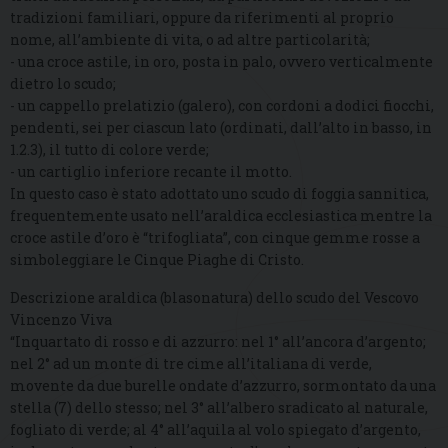
tradizioni familiari, oppure da riferimenti al proprio
nome, all’ambiente di vita, o ad altre particolarità;
- una croce astile, in oro, posta in palo, ovvero verticalmente
dietro lo scudo;
- un cappello prelatizio (galero), con cordoni a dodici fiocchi,
pendenti, sei per ciascun lato (ordinati, dall’alto in basso, in
1.2.3), il tutto di colore verde;
- un cartiglio inferiore recante il motto.
In questo caso è stato adottato uno scudo di foggia sannitica,
frequentemente usato nell’araldica ecclesiastica mentre la
croce astile d’oro è “trifogliata”, con cinque gemme rosse a
simboleggiare le Cinque Piaghe di Cristo.
Descrizione araldica (blasonatura) dello scudo del Vescovo
Vincenzo Viva
“Inquartato di rosso e di azzurro: nel 1° all’ancora d’argento;
nel 2° ad un monte di tre cime all’italiana di verde,
movente da due burelle ondate d’azzurro, sormontato da una
stella (7) dello stesso; nel 3° all’albero sradicato al naturale,
fogliato di verde; al 4° all’aquila al volo spiegato d’argento,