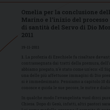
Omelia per la conclusione dell
Marino e l’inizio del process
di santità del Servo di Dio M
2011
19-11-2011
1.
La profezia di Ezechiele fa risaltare davanti 
contrassegnata dai tratti della premura, dell'a
abbiamo pregato, n'è stato come un'eco:
«
Il S
una delle più affettuose immagini di Dio pres
si è immedesimato. Pensiamo a capitolo 10 d
conosce e guida le sue pecore, le nutre e dialo
In qualche modo l'evangelista vuol dirci pure
Chiesa. Dopo di Gesù, infatti, altri pastori sa
Lui come modello, avranno il compito di nutrir