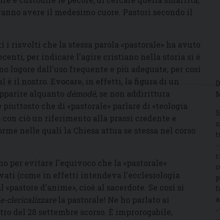
vranno avere il medesimo cuore. Pastori secondo il
 i risvolti che la stessa parola
«
pastorale
»
ha avuto
centi, per indicare l'agire cristiano nella storia si è
eno logore dall'uso frequente e più adeguate, per così
 è il nostro. Evocare, in effetti, la figura di un
D
apparire alquanto
démodé
, se non addirittura
M
e piuttosto che di
«
pastorale
»
parlare di
«
teologia
S
 con ciò un riferimento alla prassi credente e
c
orme nelle quali la Chiesa attua se stessa nel corso
t
-
r
no per evitare l'equivoco che la
«
pastorale
»
c
ati (come in effetti intendeva l'ecclesiologia
p
al
«
pastore d'anime
»
, cioè al sacerdote. Se così si
f
e-clericalizzare
la pastorale! Ne ho parlato ai
a
-
tro del 28 settembre scorso. È improrogabile,