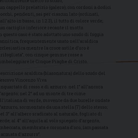
erticalmente dietro lo scudo;
 un cappello prelatizio (galero), con cordoni a dodici
iocchi, pendenti, sei per ciascun lato (ordinati,
all’alto in basso, in 1.2.3), il tutto di colore verde;
 un cartiglio inferiore recante il motto.
n questo caso è stato adottato uno scudo di foggia
annitica, frequentemente usato nell’araldica
cclesiastica mentre la croce astile d’oro è
trifogliata”, con cinque gemme rosse a
imboleggiare le Cinque Piaghe di Cristo.
escrizione araldica (blasonatura) dello scudo del
escovo Vincenzo Viva
Inquartato di rosso e di azzurro: nel 1° all’ancora
’argento; nel 2° ad un monte di tre cime
ll’italiana di verde, movente da due burelle ondate
’azzurro, sormontato da una stella (7) dello stesso;
el 3° all’albero sradicato al naturale, fogliato di
erde; al 4° all’aquila al volo spiegato d’argento,
mbeccata, membrata e coronata d’oro, lampassata
 armata d’azzurro”.