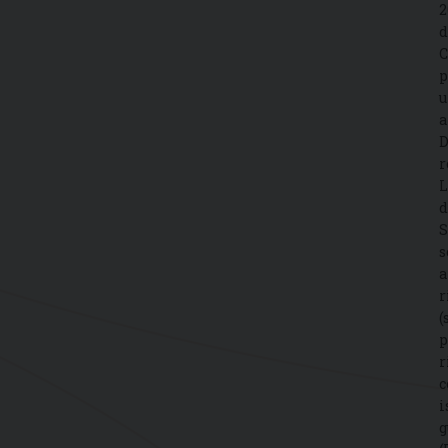
2
d
C
p
u
a
D
r
L
d
S
s
a
r
(
p
r
c
i
g