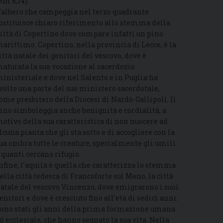
Rm 8,14).
’albero che campeggia nel terzo quadrante
ostituisce chiaro riferimento allo stemma della
ittà di Copertino dove compare infatti un pino
arittimo. Copertino, nella provincia di Lecce, è la
ittà natale dei genitori del vescovo, dove è
aturata la sua vocazione al sacerdozio
inisteriale e dove nel Salento e in Puglia ha
volto una parte del suo ministero sacerdotale,
ome presbitero della Diocesi di Nardò-Gallipoli. Il
ino simboleggia anche benignità e cordialità, a
otivo della sua caratteristica di non nuocere ad
lcuna pianta che gli sta sotto e di accogliere con la
ua ombra tutte le creature, specialmente gli umili
 quanti cercano rifugio.
nfine, l’aquila è quella che caratterizza lo stemma
ella città tedesca di Francoforte sul Meno, la città
atale del vescovo Vincenzo, dove emigrarono i suoi
enitori e dove è cresciuto fino all’età di sedici anni.
ono stati gli anni della prima formazione umana
d ecclesiale, che hanno segnato la sua vita. Nella