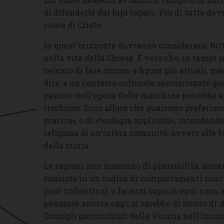
di difenderle dai lupi rapaci. Più di tutto do
cuore di Cristo.
In quest'orizzonte dovranno considerarsi tutti
nella vita della Chiesa. È vero che, in tempi re
cercato di fare ricorso a figure più attuali, m
dire, a un contesto culturale secolarizzato qual
pastore nell'epoca delle macchine potrebbe 
rischioso. Ecco allora che qualcuno preferisc
pratica
»
, o di
«
teologia applicata
», intendendo
religiosa di un'intera comunità, ovvero alle f
della storia.
Le ragioni non mancano di plausibilità
, alme
consista in un codice di comportamenti riserv
post-tridentina), o facenti capo in ogni caso, 
pensasse ancora oggi, si sarebbe di sicuro di
d
Consigli parrocchiali della Vicaria nell'incon