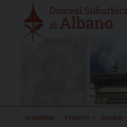
Skip
Home
to
new
content
HOMEPAGE
VESCOVO
DIOCESI