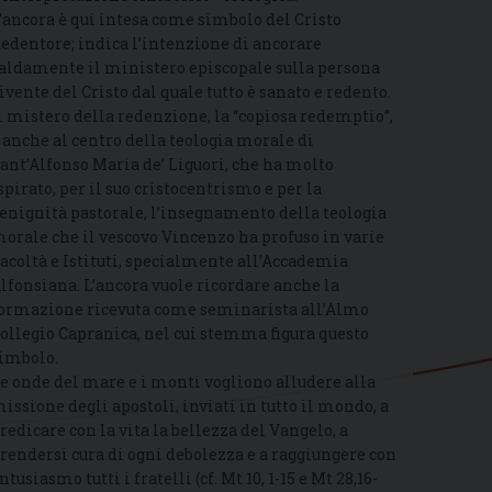
’ancora è qui intesa come simbolo del Cristo
edentore; indica l’intenzione di ancorare
aldamente il ministero episcopale sulla persona
ivente del Cristo dal quale tutto è sanato e redento.
l mistero della redenzione, la “copiosa redemptio”,
 anche al centro della teologia morale di
ant’Alfonso Maria de’ Liguori, che ha molto
spirato, per il suo cristocentrismo e per la
enignità pastorale, l’insegnamento della teologia
orale che il vescovo Vincenzo ha profuso in varie
acoltà e Istituti, specialmente all’Accademia
lfonsiana. L’ancora vuole ricordare anche la
ormazione ricevuta come seminarista all’Almo
ollegio Capranica, nel cui stemma figura questo
imbolo.
e onde del mare e i monti vogliono alludere alla
issione degli apostoli, inviati in tutto il mondo, a
redicare con la vita la bellezza del Vangelo, a
rendersi cura di ogni debolezza e a raggiungere con
ntusiasmo tutti i fratelli (cf. Mt 10, 1-15 e Mt 28,16-