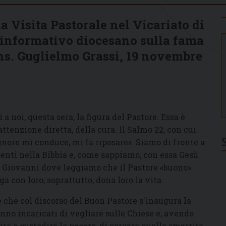
a Visita Pastorale nel Vicariato di
o informativo diocesano sulla fama
ons. Guglielmo Grassi, 19 novembre
a noi, questa sera, la figura del Pastore. Essa è
ttenzione diretta, della cura. Il Salmo 22, con cui
ignore mi conduce, mi fa riposare
»
. Siamo di fronte a
enti nella Bibbia e, come sappiamo, con essa Gesù
i Giovanni dove leggiamo che il Pastore
«
buono
»
ga con loro; soprattutto, dona loro la vita.
 che col discorso del Buon Pastore s'inaugura la
ranno incaricati di vegliare sulle Chiese e, avendo
e e custodire le pecore, di cercare quella smarrita,