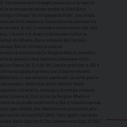
0). L’esigenza dell’evangelizzazione e la vastità
ella missione alludono anche al Pontificio
ollegio Urbano “de Propaganda Fide”, con la sua
eculiarità di essere un Seminario missionario e
niversale, di cui il vescovo è stato rettore per otto
nni. I monti e il mare richiamano infine la
iocesi di Albano, che si estende dai Castelli
omani fino al litorale tirrenico.
a stella è simbolo della Vergine Maria, modello
ella disponibilità a lasciarsi plasmare dallo
pirito Santo (cf. Lc 1,26-38; Lumen gentium n. 56) e
otto la cui guida e protezione il nuovo vescovo
ffida tutto il suo servizio pastorale. Le sette punte
ichiamano i sette doni dello Spirito Santo
sapienza, intelletto, consiglio, fortezza, scienza,
ietà, timore di Dio), di cui la Vergine Madre è
ivestita in modo eccellente e che il vescovo invoca,
ome ogni fedele, per obbedire con prontezza alle
spirazioni divine (CCC 1831): “tutti quelli che sono
uidati dallo Spirito di Dio, costoro sono figli di Dio”