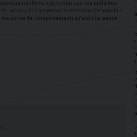
v
ndo una riduttiva logica clericale, ma nella loro
-
esti
ad intra
di una comunità cristiana (annuncio e
f
tà), ma anche dei comportamenti
ad extra
(alleanze
d
-
I
s
e
“
s
D
V
“
d
a
d
n
v
i
le
e