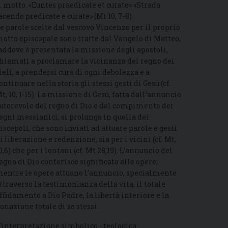
l motto: «Euntes praedicate et curate» «Strada
acendo predicate e curate» (Mt 10, 7-8)
e parole scelte dal vescovo Vincenzo per il proprio
otto episcopale sono tratte dal Vangelo di Matteo,
addove è presentata la missione degli apostoli,
hiamati a proclamare la vicinanza del regno dei
ieli, a prendersi cura di ogni debolezza e a
ontinuare nella storia gli stessi gesti di Gesù (cf.
t, 10, 1-15). La missione di Gesù, fatta dall’annuncio
utorevole del regno di Dio e dal compimento dei
egni messianici, si prolunga in quella dei
iscepoli, che sono inviati ad attuare parole e gesti
i liberazione e redenzione, sia per i vicini (cf. Mt,
0,6) che per i lontani (cf. Mt 28,19). L’annuncio del
egno di Dio conferisce significato alle opere;
entre le opere attuano l’annuncio, specialmente
ttraverso la testimonianza della vita, il totale
ffidamento a Dio Padre, la libertà interiore e la
onazione totale di se stessi.
’interpretazione simbolico - teologica: