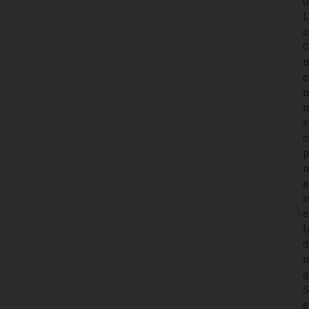
(
L
c
C
m
c
m
m
s
c
p
m
a
s
e
I
d
n
g
S
e