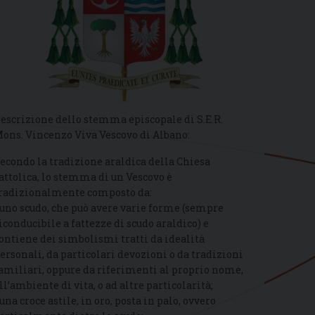
escrizione dello stemma episcopale di S.E.R.
ons. Vincenzo Viva Vescovo di Albano:
econdo la tradizione araldica della Chiesa
attolica, lo stemma di un Vescovo è
radizionalmente composto da:
 uno scudo, che può avere varie forme (sempre
iconducibile a fattezze di scudo araldico) e
ontiene dei simbolismi tratti da idealità
ersonali, da particolari devozioni o da tradizioni
amiliari, oppure da riferimenti al proprio nome,
ll’ambiente di vita, o ad altre particolarità;
 una croce astile, in oro, posta in palo, ovvero