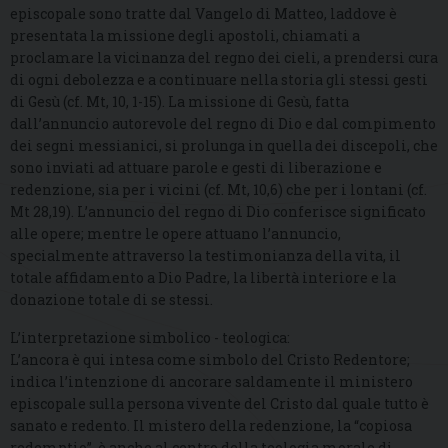
episcopale sono tratte dal Vangelo di Matteo, laddove è
presentata la missione degli apostoli, chiamati a
proclamare la vicinanza del regno dei cieli, a prendersi cura
di ogni debolezza e a continuare nella storia gli stessi gesti
di Gesù (cf. Mt, 10, 1-15). La missione di Gesù, fatta
dall’annuncio autorevole del regno di Dio e dal compimento
dei segni messianici, si prolunga in quella dei discepoli, che
sono inviati ad attuare parole e gesti di liberazione e
redenzione, sia per i vicini (cf. Mt, 10,6) che per i lontani (cf.
Mt 28,19). L’annuncio del regno di Dio conferisce significato
alle opere; mentre le opere attuano l’annuncio,
specialmente attraverso la testimonianza della vita, il
totale affidamento a Dio Padre, la libertà interiore e la
donazione totale di se stessi.
L’interpretazione simbolico - teologica:
L’ancora è qui intesa come simbolo del Cristo Redentore;
indica l’intenzione di ancorare saldamente il ministero
episcopale sulla persona vivente del Cristo dal quale tutto è
sanato e redento. Il mistero della redenzione, la “copiosa
redemptio”, è anche al centro della teologia morale di