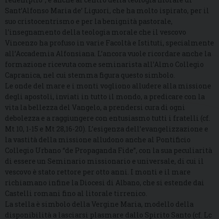
Sant’Alfonso Maria de’ Liguori, che ha molto ispirato, per il
suo cristocentrismo e per la benignità pastorale,
l’insegnamento della teologia morale che il vescovo
Vincenzo ha profuso in varie Facoltà e Istituti, specialmente
all’Accademia Alfonsiana. L’ancora vuole ricordare anche la
formazione ricevuta come seminarista all’Almo Collegio
Capranica, nel cui stemma figura questo simbolo.
Le onde del mare e i monti vogliono alludere alla missione
degli apostoli, inviati in tutto il mondo, a predicare con la
vita la bellezza del Vangelo, a prendersi cura di ogni
debolezza e a raggiungere con entusiasmo tutti i fratelli (cf.
Mt 10, 1-15 e Mt 28,16-20). L’esigenza dell’evangelizzazione e
la vastità della missione alludono anche al Pontificio
Collegio Urbano “de Propaganda Fide”, con la sua peculiarità
di essere un Seminario missionario e universale, di cui il
vescovo è stato rettore per otto anni. I monti e il mare
richiamano infine la Diocesi di Albano, che si estende dai
Castelli romani fino al litorale tirrenico.
La stella è simbolo della Vergine Maria, modello della
disponibilità a lasciarsi plasmare dallo Spirito Santo (cf. Lc