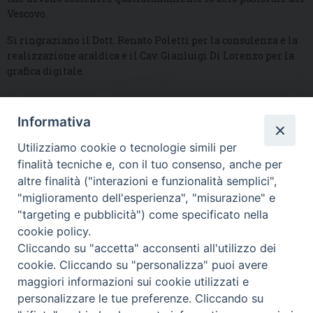
Vescovo.
Si ringraziano il Dott. Renato Poletti per la consulenza e la
realizzazione araldica e il Cav. Gianluigi Di Lorenzo per la
grafica digitale.
Informativa
DIOCESI SUBURBICARIA DI ALBANO
Utilizziamo cookie o tecnologie simili per
Contatti:
Tel.: 06.93268401 - Fax.: 06.9323844
finalità tecniche e, con il tuo consenso, anche per
E-mail:
curia@diocesidialbano.it
altre finalità ("interazioni e funzionalità semplici",
"miglioramento dell'esperienza", "misurazione" e
Orari:
dal Lunedì al Venerdì Ore: 9:00 - 13:00
"targeting e pubblicità") come specificato nella
cookie policy.
Orario ufficio Matrimoni:
Cliccando su "accetta" acconsenti all'utilizzo dei
Lunedì, Mercoledì e Venerdì, Ore 9:30 - 12:30
cookie. Cliccando su "personalizza" puoi avere
maggiori informazioni sui cookie utilizzati e
personalizzare le tue preferenze. Cliccando su