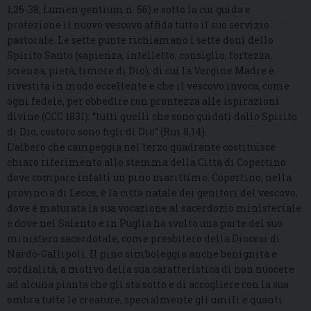
1,26-38; Lumen gentium n. 56) e sotto la cui guida e
protezione il nuovo vescovo affida tutto il suo servizio
pastorale. Le sette punte richiamano i sette doni dello
Spirito Santo (sapienza, intelletto, consiglio, fortezza,
scienza, pietà, timore di Dio), di cui la Vergine Madre è
rivestita in modo eccellente e che il vescovo invoca, come
ogni fedele, per obbedire con prontezza alle ispirazioni
divine (CCC 1831): “tutti quelli che sono guidati dallo Spirito
di Dio, costoro sono figli di Dio” (Rm 8,14).
L’albero che campeggia nel terzo quadrante costituisce
chiaro riferimento allo stemma della Città di Copertino
dove compare infatti un pino marittimo. Copertino, nella
provincia di Lecce, è la città natale dei genitori del vescovo,
dove è maturata la sua vocazione al sacerdozio ministeriale
e dove nel Salento e in Puglia ha svolto una parte del suo
ministero sacerdotale, come presbitero della Diocesi di
Nardò-Gallipoli. Il pino simboleggia anche benignità e
cordialità, a motivo della sua caratteristica di non nuocere
ad alcuna pianta che gli sta sotto e di accogliere con la sua
ombra tutte le creature, specialmente gli umili e quanti