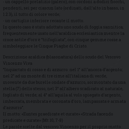
- un cappello prelatizio (galero), con cordoni a dodici fiocchi,
pendenti, sei per ciascun lato (ordinati, dall’alto in basso, in
1.2.3), il tutto di colore verde;
- un cartiglio inferiore recante il motto.
In questo caso è stato adottato uno scudo di foggia sannitica,
frequentemente usato nell’araldica ecclesiastica mentre la
croce astile d’oro è “trifogliata”, con cinque gemme rosse a
simboleggiare le Cinque Piaghe di Cristo.
Descrizione araldica (blasonatura) dello scudo del Vescovo
Vincenzo Viva
“Inquartato di rosso e di azzurro: nel 1° all’ancora d’argento;
nel 2° ad un monte di tre cime all’italiana di verde,
movente da due burelle ondate d’azzurro, sormontato da una
stella (7) dello stesso; nel 3° all’albero sradicato al naturale,
fogliato di verde; al 4° all’aquila al volo spiegato d’argento,
imbeccata, membrata e coronata d’oro, lampassata e armata
d’azzurro”.
Il motto: «Euntes praedicate et curate» «Strada facendo
predicate e curate» (Mt 10, 7-8)
Le parole scelte dal vescovo Vincenzo per il proprio motto