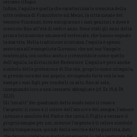
cercano rifugio.
Infine, l’aquila è quella che caratterizza lo stemma della
città tedesca di Francoforte sul Meno, la città natale del
vescovo Vincenzo, dove emigrarono i suoi genitori e dove è
cresciuto fino all’età di sedici anni. Sono stati gli anni della
prima formazione umana ed ecclesiale, che hanno segnato
la sua vita. Nella tradizione cristiana, l’aquila è spesso
associata all’evangelista Giovanni che nel suo Vangelo
contempla, con occhio acuto e irremovibile come quello
dell’aquila, la divinità del Redentore. L’aquila è però anche
simbolo della protezione di Dio che, proprio come un’aquila,
si prende cura del suo popolo, stringendo forte con le sue
zampe i suoi figli per condurli in alto, fino al sole,
insegnando loro a non lasciarsi abbagliare (cf. Es 19,4; Dt
32,11).
Gli “smalti” dei quadranti dello scudo sono il rosso e
l’argento: il rosso è il colore dell’amore e del sangue, l’amore
intenso e assoluto del Padre che invia il Figlio a versare il
proprio sangue per noi, mentre l’argento è il colore simbolo
della trasparenza, quindi della verità e della giustizia, doti
che devono sostenere quotidianamente lo zelo pastorale del