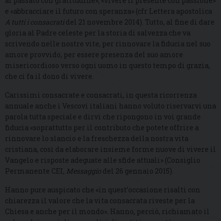
al passato con gratitudine», «vivere il presente con passione»
e «abbracciare il futuro con speranza» (cfr Lettera apostolica
A tutti i consacrati
del 21 novembre 2014). Tutto, al fine di dare
gloria al Padre celeste per la storia di salvezza che va
scrivendo nelle nostre vite, per rinnovare la fiducia nel suo
amore provvido, per essere presenza del suo amore
misericordioso verso ogni uomo in questo tempo di grazia,
che ci fa il dono di vivere.
Carissimi consacrate e consacrati, in questa ricorrenza
annuale anche i Vescovi italiani hanno voluto riservarvi una
parola tutta speciale e dirvi che ripongono in voi grande
fiducia «soprattutto per il contributo che potete offrire a
rinnovare lo slancio e la freschezza della nostra vita
cristiana, così da elaborare insieme forme nuove di vivere il
Vangelo e risposte adeguate alle sfide attuali» (Consiglio
Permanente CEI,
Messaggio
del 26 gennaio 2015).
Hanno pure auspicato che «in quest’occasione risalti con
chiarezza il valore che la vita consacrata riveste per la
Chiesa e anche per il mondo». Hanno, perciò, richiamato il