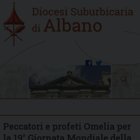
Skip
Home
to
new
content
facebook
twitter
Search
Menu
Peccatori e profeti Omelia per
la 19° Giornata Mondiale della