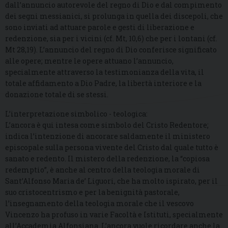
dall’annuncio autorevole del regno di Dio e dal compimento
dei segni messianici, si prolunga in quella dei discepoli, che
sono inviati ad attuare parole e gesti di liberazione e
redenzione, sia per i vicini (cf. Mt, 10,6) che per i lontani (cf.
Mt 28,19). L’annuncio del regno di Dio conferisce significato
alle opere; mentre le opere attuano l’annuncio,
specialmente attraverso la testimonianza della vita, il
totale affidamento a Dio Padre, la libertà interiore e la
donazione totale di se stessi.
L’interpretazione simbolico - teologica:
L’ancora è qui intesa come simbolo del Cristo Redentore;
indica l’intenzione di ancorare saldamente il ministero
episcopale sulla persona vivente del Cristo dal quale tutto è
sanato e redento. Il mistero della redenzione, la “copiosa
redemptio”, è anche al centro della teologia morale di
Sant’Alfonso Maria de’ Liguori, che ha molto ispirato, per il
suo cristocentrismo e per la benignità pastorale,
l’insegnamento della teologia morale che il vescovo
Vincenzo ha profuso in varie Facoltà e Istituti, specialmente
all’Accademia Alfonsiana. L’ancora vuole ricordare anche la