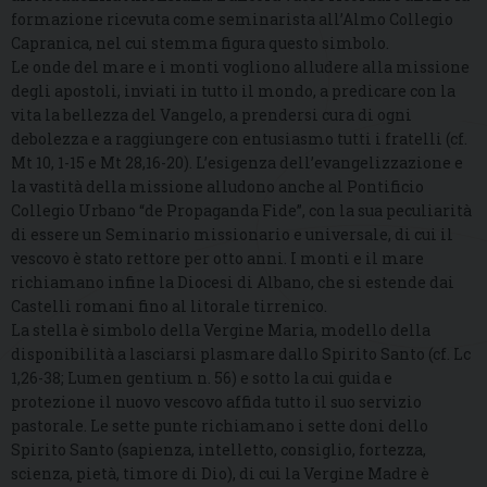
formazione ricevuta come seminarista all’Almo Collegio
Capranica, nel cui stemma figura questo simbolo.
Le onde del mare e i monti vogliono alludere alla missione
degli apostoli, inviati in tutto il mondo, a predicare con la
vita la bellezza del Vangelo, a prendersi cura di ogni
debolezza e a raggiungere con entusiasmo tutti i fratelli (cf.
Mt 10, 1-15 e Mt 28,16-20). L’esigenza dell’evangelizzazione e
la vastità della missione alludono anche al Pontificio
Collegio Urbano “de Propaganda Fide”, con la sua peculiarità
di essere un Seminario missionario e universale, di cui il
vescovo è stato rettore per otto anni. I monti e il mare
richiamano infine la Diocesi di Albano, che si estende dai
Castelli romani fino al litorale tirrenico.
La stella è simbolo della Vergine Maria, modello della
disponibilità a lasciarsi plasmare dallo Spirito Santo (cf. Lc
1,26-38; Lumen gentium n. 56) e sotto la cui guida e
protezione il nuovo vescovo affida tutto il suo servizio
pastorale. Le sette punte richiamano i sette doni dello
Spirito Santo (sapienza, intelletto, consiglio, fortezza,
scienza, pietà, timore di Dio), di cui la Vergine Madre è