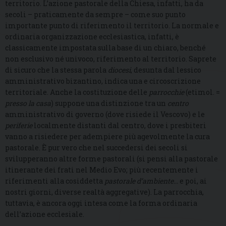
territorio. L’azione pastorale della Chiesa, infatti, ha da
secoli – praticamente da sempre – come suo punto
importante punto di riferimento il territorio. La normale e
ordinaria organizzazione ecclesiastica, infatti, è
classicamente impostata sulla base di un chiaro, benché
non esclusivo né univoco, riferimento al territorio. Saprete
di sicuro che la stessa parola
diocesi
, desunta dal lessico
amministrativo bizantino, indica una e circoscrizione
territoriale. Anche la costituzione delle
parrocchie
(etimol. =
presso la casa
) suppone una distinzione tra un
centro
amministrativo di governo (dove risiede il Vescovo) e le
periferie
localmente distanti dal centro, dove i presbiteri
vanno a risiedere per adempiere più agevolmente la cura
pastorale. È pur vero che nel succedersi dei secoli si
svilupperanno altre forme pastorali (si pensi alla pastorale
itinerante dei frati nel Medio Evo; più recentemente i
riferimenti alla cosiddetta
pastorale d’ambiente…
e poi, ai
nostri giorni, diverse realtà aggregative). La parrocchia,
tuttavia, è ancora oggi intesa come la forma ordinaria
dell’azione ecclesiale.