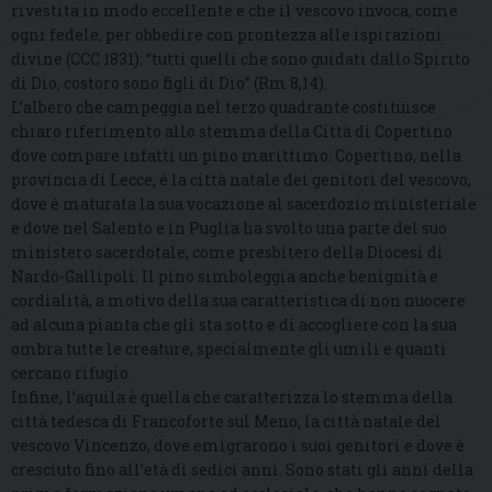
rivestita in modo eccellente e che il vescovo invoca, come
ogni fedele, per obbedire con prontezza alle ispirazioni
divine (CCC 1831): “tutti quelli che sono guidati dallo Spirito
di Dio, costoro sono figli di Dio” (Rm 8,14).
L’albero che campeggia nel terzo quadrante costituisce
chiaro riferimento allo stemma della Città di Copertino
dove compare infatti un pino marittimo. Copertino, nella
provincia di Lecce, è la città natale dei genitori del vescovo,
dove è maturata la sua vocazione al sacerdozio ministeriale
e dove nel Salento e in Puglia ha svolto una parte del suo
ministero sacerdotale, come presbitero della Diocesi di
Nardò-Gallipoli. Il pino simboleggia anche benignità e
cordialità, a motivo della sua caratteristica di non nuocere
ad alcuna pianta che gli sta sotto e di accogliere con la sua
ombra tutte le creature, specialmente gli umili e quanti
cercano rifugio.
Infine, l’aquila è quella che caratterizza lo stemma della
città tedesca di Francoforte sul Meno, la città natale del
vescovo Vincenzo, dove emigrarono i suoi genitori e dove è
cresciuto fino all’età di sedici anni. Sono stati gli anni della