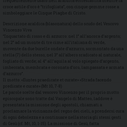
frequentemente usato nell’araldica ecclesiastica mentre la
croce astile d’oro è “trifogliata”, con cinque gemme rosse a
simboleggiare le Cinque Piaghe di Cristo.
Descrizione araldica (blasonatura) dello scudo del Vescovo
Vincenzo Viva
“Inquartato di rosso e di azzurro: nel 1° all’ancora d’argento;
nel 2° ad un monte di tre cime all’italiana di verde,
movente da due burelle ondate d’azzurro, sormontato da una
stella (7) dello stesso; nel 3° all’albero sradicato al naturale,
fogliato di verde; al 4° all’aquila al volo spiegato d’argento,
imbeccata, membrata e coronata d’oro, lampassata e armata
d’azzurro”.
Il motto: «Euntes praedicate et curate» «Strada facendo
predicate e curate» (Mt 10, 7-8)
Le parole scelte dal vescovo Vincenzo per il proprio motto
episcopale sono tratte dal Vangelo di Matteo, laddove è
presentata la missione degli apostoli, chiamati a
proclamare la vicinanza del regno dei cieli, a prendersi cura
di ogni debolezza e a continuare nella storia gli stessi gesti
di Gesù (cf. Mt, 10, 1-15). La missione di Gesù, fatta