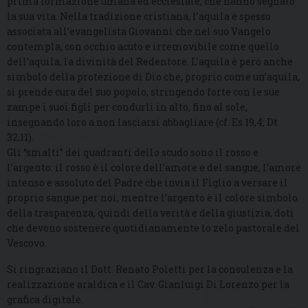
prima formazione umana ed ecclesiale, che hanno segnato
la sua vita. Nella tradizione cristiana, l’aquila è spesso
associata all’evangelista Giovanni che nel suo Vangelo
contempla, con occhio acuto e irremovibile come quello
dell’aquila, la divinità del Redentore. L’aquila è però anche
simbolo della protezione di Dio che, proprio come un’aquila,
si prende cura del suo popolo, stringendo forte con le sue
zampe i suoi figli per condurli in alto, fino al sole,
insegnando loro a non lasciarsi abbagliare (cf. Es 19,4; Dt
32,11).
Gli “smalti” dei quadranti dello scudo sono il rosso e
l’argento: il rosso è il colore dell’amore e del sangue, l’amore
intenso e assoluto del Padre che invia il Figlio a versare il
proprio sangue per noi, mentre l’argento è il colore simbolo
della trasparenza, quindi della verità e della giustizia, doti
che devono sostenere quotidianamente lo zelo pastorale del
Vescovo.
Si ringraziano il Dott. Renato Poletti per la consulenza e la
realizzazione araldica e il Cav. Gianluigi Di Lorenzo per la
grafica digitale.