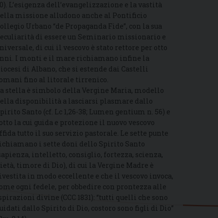
0). L’esigenza dell’evangelizzazione e la vastità
ella missione alludono anche al Pontificio
ollegio Urbano “de Propaganda Fide”, con la sua
eculiarità di essere un Seminario missionario e
niversale, di cui il vescovo è stato rettore per otto
nni. I monti e il mare richiamano infine la
iocesi di Albano, che si estende dai Castelli
omani fino al litorale tirrenico.
a stella è simbolo della Vergine Maria, modello
ella disponibilità a lasciarsi plasmare dallo
pirito Santo (cf. Lc 1,26-38; Lumen gentium n. 56) e
otto la cui guida e protezione il nuovo vescovo
ffida tutto il suo servizio pastorale. Le sette punte
ichiamano i sette doni dello Spirito Santo
sapienza, intelletto, consiglio, fortezza, scienza,
ietà, timore di Dio), di cui la Vergine Madre è
ivestita in modo eccellente e che il vescovo invoca,
ome ogni fedele, per obbedire con prontezza alle
spirazioni divine (CCC 1831): “tutti quelli che sono
uidati dallo Spirito di Dio, costoro sono figli di Dio”