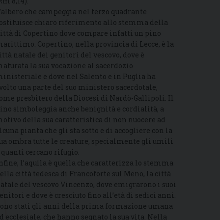
Rm 8,14).
’albero che campeggia nel terzo quadrante
ostituisce chiaro riferimento allo stemma della
ittà di Copertino dove compare infatti un pino
arittimo. Copertino, nella provincia di Lecce, è la
ittà natale dei genitori del vescovo, dove è
aturata la sua vocazione al sacerdozio
inisteriale e dove nel Salento e in Puglia ha
volto una parte del suo ministero sacerdotale,
ome presbitero della Diocesi di Nardò-Gallipoli. Il
ino simboleggia anche benignità e cordialità, a
otivo della sua caratteristica di non nuocere ad
lcuna pianta che gli sta sotto e di accogliere con la
ua ombra tutte le creature, specialmente gli umili
 quanti cercano rifugio.
nfine, l’aquila è quella che caratterizza lo stemma
ella città tedesca di Francoforte sul Meno, la città
atale del vescovo Vincenzo, dove emigrarono i suoi
enitori e dove è cresciuto fino all’età di sedici anni.
ono stati gli anni della prima formazione umana
d ecclesiale, che hanno segnato la sua vita. Nella