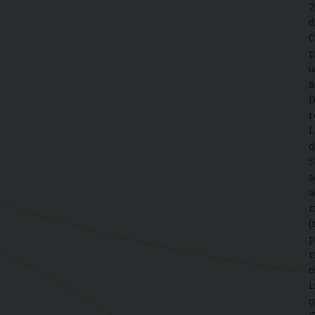
2
d
C
p
u
a
D
r
L
d
S
s
a
r
(
p
r
c
i
g