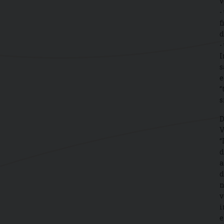
v
-
f
d
-
I
s
e
“
s
D
V
“
d
a
d
n
v
i
e