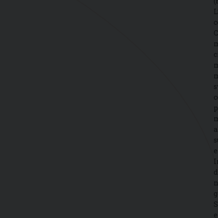
(
L
c
C
m
c
m
m
s
c
p
m
a
s
e
I
d
n
g
S
e