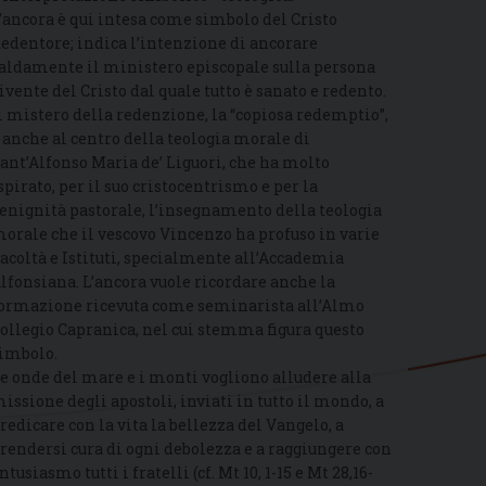
’ancora è qui intesa come simbolo del Cristo
edentore; indica l’intenzione di ancorare
aldamente il ministero episcopale sulla persona
ivente del Cristo dal quale tutto è sanato e redento.
l mistero della redenzione, la “copiosa redemptio”,
 anche al centro della teologia morale di
ant’Alfonso Maria de’ Liguori, che ha molto
spirato, per il suo cristocentrismo e per la
enignità pastorale, l’insegnamento della teologia
orale che il vescovo Vincenzo ha profuso in varie
acoltà e Istituti, specialmente all’Accademia
lfonsiana. L’ancora vuole ricordare anche la
ormazione ricevuta come seminarista all’Almo
ollegio Capranica, nel cui stemma figura questo
imbolo.
e onde del mare e i monti vogliono alludere alla
issione degli apostoli, inviati in tutto il mondo, a
redicare con la vita la bellezza del Vangelo, a
rendersi cura di ogni debolezza e a raggiungere con
ntusiasmo tutti i fratelli (cf. Mt 10, 1-15 e Mt 28,16-