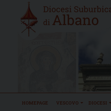
Skip
Home
to
new
content
HOMEPAGE
VESCOVO
DIOCESI