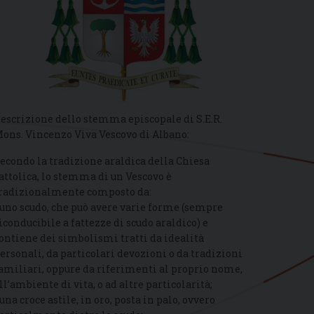
escrizione dello stemma episcopale di S.E.R.
ons. Vincenzo Viva Vescovo di Albano:
econdo la tradizione araldica della Chiesa
attolica, lo stemma di un Vescovo è
radizionalmente composto da:
 uno scudo, che può avere varie forme (sempre
iconducibile a fattezze di scudo araldico) e
ontiene dei simbolismi tratti da idealità
ersonali, da particolari devozioni o da tradizioni
amiliari, oppure da riferimenti al proprio nome,
ll’ambiente di vita, o ad altre particolarità;
 una croce astile, in oro, posta in palo, ovvero