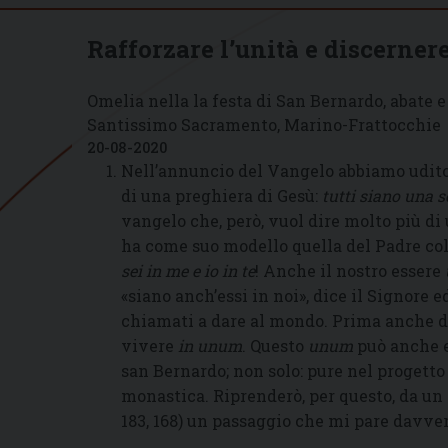
Rafforzare l’unità e discernere
Omelia nella la festa di San Bernardo, abate e
Santissimo Sacramento, Marino-Frattocchie
20-08-2020
Nell’annuncio del Vangelo abbiamo udito 
di una preghiera di Gesù:
tutti siano una s
vangelo che, però, vuol dire molto più di
ha come suo modello quella del Padre col
sei in me e io in te
! Anche il nostro essere
«siano anch’essi in noi», dice il Signore
chiamati a dare al mondo. Prima anche d
vivere
in unum
. Questo
unum
può anche e
san Bernardo; non solo: pure nel progett
monastica. Riprenderò, per questo, da un
183, 168) un passaggio che mi pare davver