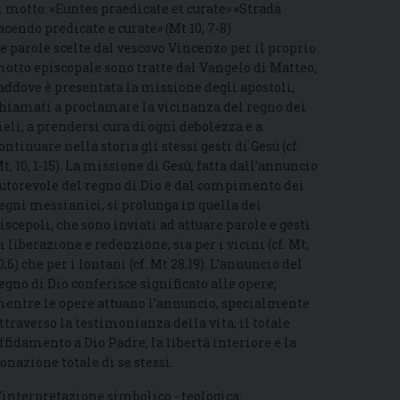
l motto: «Euntes praedicate et curate» «Strada
acendo predicate e curate» (Mt 10, 7-8)
e parole scelte dal vescovo Vincenzo per il proprio
otto episcopale sono tratte dal Vangelo di Matteo,
addove è presentata la missione degli apostoli,
hiamati a proclamare la vicinanza del regno dei
ieli, a prendersi cura di ogni debolezza e a
ontinuare nella storia gli stessi gesti di Gesù (cf.
t, 10, 1-15). La missione di Gesù, fatta dall’annuncio
utorevole del regno di Dio e dal compimento dei
egni messianici, si prolunga in quella dei
iscepoli, che sono inviati ad attuare parole e gesti
i liberazione e redenzione, sia per i vicini (cf. Mt,
0,6) che per i lontani (cf. Mt 28,19). L’annuncio del
egno di Dio conferisce significato alle opere;
entre le opere attuano l’annuncio, specialmente
ttraverso la testimonianza della vita, il totale
ffidamento a Dio Padre, la libertà interiore e la
onazione totale di se stessi.
’interpretazione simbolico - teologica: