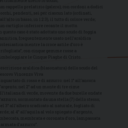
erticalmente dietro lo scudo;
 un cappello prelatizio (galero), con cordoni a dodici
iocchi, pendenti, sei per ciascun lato (ordinati,
all’alto in basso, in 1.2.3), il tutto di colore verde;
 un cartiglio inferiore recante il motto.
n questo caso è stato adottato uno scudo di foggia
annitica, frequentemente usato nell’araldica
cclesiastica mentre la croce astile d’oro è
trifogliata”, con cinque gemme rosse a
imboleggiare le Cinque Piaghe di Cristo.
escrizione araldica (blasonatura) dello scudo del
escovo Vincenzo Viva
Inquartato di rosso e di azzurro: nel 1° all’ancora
’argento; nel 2° ad un monte di tre cime
ll’italiana di verde, movente da due burelle ondate
’azzurro, sormontato da una stella (7) dello stesso;
el 3° all’albero sradicato al naturale, fogliato di
erde; al 4° all’aquila al volo spiegato d’argento,
mbeccata, membrata e coronata d’oro, lampassata
 armata d’azzurro”.