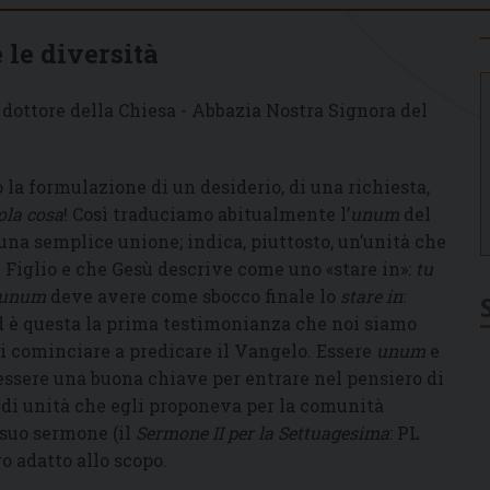
 le diversità
 dottore della Chiesa - Abbazia Nostra Signora del
la formulazione di un desiderio, di una richiesta,
ola cosa
! Così traduciamo abitualmente l’
unum
del
 una semplice unione; indica, piuttosto, un’unità che
 Figlio e che Gesù descrive come uno «stare in»:
tu
unum
deve avere come sbocco finale lo
stare in
:
 ed è questa la prima testimonianza che noi siamo
i cominciare a predicare il Vangelo. Essere
unum
e
ssere una buona chiave per entrare nel pensiero di
o di unità che egli proponeva per la comunità
 suo sermone (il
Sermone II per la Settuagesima
: PL
o adatto allo scopo.