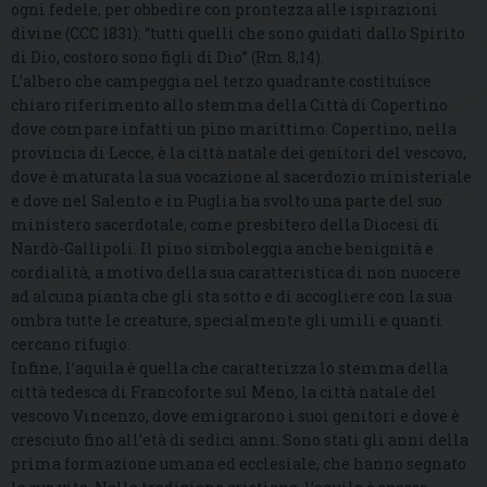
ogni fedele, per obbedire con prontezza alle ispirazioni
divine (CCC 1831): “tutti quelli che sono guidati dallo Spirito
di Dio, costoro sono figli di Dio” (Rm 8,14).
L’albero che campeggia nel terzo quadrante costituisce
chiaro riferimento allo stemma della Città di Copertino
dove compare infatti un pino marittimo. Copertino, nella
provincia di Lecce, è la città natale dei genitori del vescovo,
dove è maturata la sua vocazione al sacerdozio ministeriale
e dove nel Salento e in Puglia ha svolto una parte del suo
ministero sacerdotale, come presbitero della Diocesi di
Nardò-Gallipoli. Il pino simboleggia anche benignità e
cordialità, a motivo della sua caratteristica di non nuocere
ad alcuna pianta che gli sta sotto e di accogliere con la sua
ombra tutte le creature, specialmente gli umili e quanti
cercano rifugio.
Infine, l’aquila è quella che caratterizza lo stemma della
città tedesca di Francoforte sul Meno, la città natale del
vescovo Vincenzo, dove emigrarono i suoi genitori e dove è
cresciuto fino all’età di sedici anni. Sono stati gli anni della
prima formazione umana ed ecclesiale, che hanno segnato