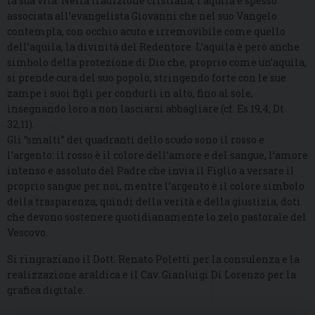
la sua vita. Nella tradizione cristiana, l’aquila è spesso
associata all’evangelista Giovanni che nel suo Vangelo
contempla, con occhio acuto e irremovibile come quello
dell’aquila, la divinità del Redentore. L’aquila è però anche
simbolo della protezione di Dio che, proprio come un’aquila,
si prende cura del suo popolo, stringendo forte con le sue
zampe i suoi figli per condurli in alto, fino al sole,
insegnando loro a non lasciarsi abbagliare (cf. Es 19,4; Dt
32,11).
Gli “smalti” dei quadranti dello scudo sono il rosso e
l’argento: il rosso è il colore dell’amore e del sangue, l’amore
intenso e assoluto del Padre che invia il Figlio a versare il
proprio sangue per noi, mentre l’argento è il colore simbolo
della trasparenza, quindi della verità e della giustizia, doti
che devono sostenere quotidianamente lo zelo pastorale del
Vescovo.
Si ringraziano il Dott. Renato Poletti per la consulenza e la
realizzazione araldica e il Cav. Gianluigi Di Lorenzo per la
grafica digitale.