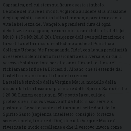
Capranica, nel cui stemma figura questo simbolo.
Le onde del mare e i monti vogliono alludere alla missione
degli apostoli, inviati in tutto il mondo, a predicare con la
vita la bellezza del Vangelo, a prendersi cura di ogni
debolezza e a raggiungere con entusiasmo tutti i fratelli (cf.
Mt 10, 1-15 e Mt 28,16-20). L’esigenza dell’evangelizzazione e
la vastità della missione alludono anche al Pontificio
Collegio Urbano “de Propaganda Fide”, con la sua peculiarità
di essere un Seminario missionario e universale, di cui il
vescovo è stato rettore per otto anni. I monti e il mare
richiamano infine la Diocesi di Albano, che si estende dai
Castelli romani fino al litorale tirrenico.
La stella è simbolo della Vergine Maria, modello della
disponibilità a lasciarsi plasmare dallo Spirito Santo (cf. Lc
1,26-38; Lumen gentium n. 56) e sotto la cui guida e
protezione il nuovo vescovo affida tutto il suo servizio
pastorale. Le sette punte richiamano i sette doni dello
Spirito Santo (sapienza, intelletto, consiglio, fortezza,
scienza, pietà, timore di Dio), di cui la Vergine Madre è
rivestita in modo eccellente e che il vescovo invoca, come