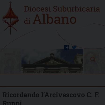
Skip
Home
to
new
content
facebook
twitter
Search
Menu
Ricordando l’Arcivescovo C. F.
Ruppi