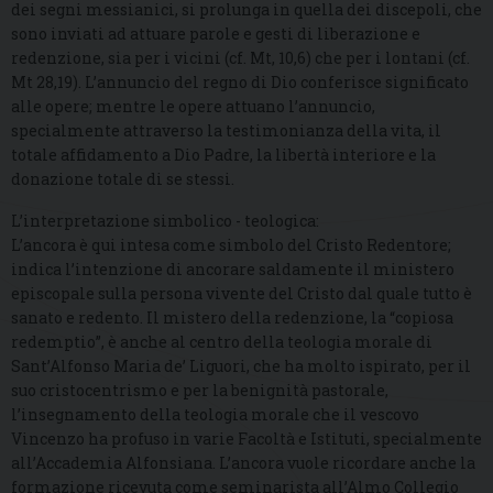
dei segni messianici, si prolunga in quella dei discepoli, che
sono inviati ad attuare parole e gesti di liberazione e
redenzione, sia per i vicini (cf. Mt, 10,6) che per i lontani (cf.
Mt 28,19). L’annuncio del regno di Dio conferisce significato
alle opere; mentre le opere attuano l’annuncio,
specialmente attraverso la testimonianza della vita, il
totale affidamento a Dio Padre, la libertà interiore e la
donazione totale di se stessi.
L’interpretazione simbolico - teologica:
L’ancora è qui intesa come simbolo del Cristo Redentore;
indica l’intenzione di ancorare saldamente il ministero
episcopale sulla persona vivente del Cristo dal quale tutto è
sanato e redento. Il mistero della redenzione, la “copiosa
redemptio”, è anche al centro della teologia morale di
Sant’Alfonso Maria de’ Liguori, che ha molto ispirato, per il
suo cristocentrismo e per la benignità pastorale,
l’insegnamento della teologia morale che il vescovo
Vincenzo ha profuso in varie Facoltà e Istituti, specialmente
all’Accademia Alfonsiana. L’ancora vuole ricordare anche la
formazione ricevuta come seminarista all’Almo Collegio