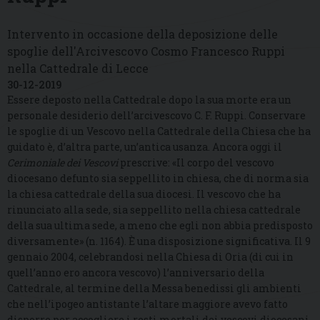
Intervento in occasione della deposizione delle
spoglie dell'Arcivescovo Cosmo Francesco Ruppi
nella Cattedrale di Lecce
30-12-2019
Essere deposto nella Cattedrale dopo la sua morte era un
personale desiderio dell’arcivescovo C. F. Ruppi. Conservare
le spoglie di un Vescovo nella Cattedrale della Chiesa che ha
guidato è, d’altra parte, un’antica usanza. Ancora oggi il
Cerimoniale dei Vescovi
prescrive: «Il corpo del vescovo
diocesano defunto sia seppellito in chiesa, che di norma sia
la chiesa cattedrale della sua diocesi. Il vescovo che ha
rinunciato alla sede, sia seppellito nella chiesa cattedrale
della sua ultima sede, a meno che egli non abbia predisposto
diversamente» (n. 1164). È una disposizione significativa. Il 9
gennaio 2004, celebrandosi nella Chiesa di Oria (di cui in
quell’anno ero ancora vescovo) l’anniversario della
Cattedrale, al termine della Messa benedissi gli ambienti
che nell’ipogeo antistante l’altare maggiore avevo fatto
disporre per accogliere i resti mortali dei vescovi diocesani.