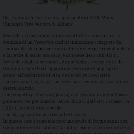
Descrizione dello stemma episcopale di S.E.R. Mons.
Vincenzo Viva Vescovo di Albano:
Secondo la tradizione araldica della Chiesa cattolica, lo
stemma di un Vescovo è tradizionalmente composto da:
- uno scudo, che può avere varie forme (sempre riconducibile
a fattezze di scudo araldico) e contiene dei simbolismi
tratti da idealità personali, da particolari devozioni o da
tradizioni familiari, oppure da riferimenti al proprio
nome, all’ambiente di vita, o ad altre particolarità;
- una croce astile, in oro, posta in palo, ovvero verticalmente
dietro lo scudo;
- un cappello prelatizio (galero), con cordoni a dodici fiocchi,
pendenti, sei per ciascun lato (ordinati, dall’alto in basso, in
1.2.3), il tutto di colore verde;
- un cartiglio inferiore recante il motto.
In questo caso è stato adottato uno scudo di foggia sannitica,
frequentemente usato nell’araldica ecclesiastica mentre la