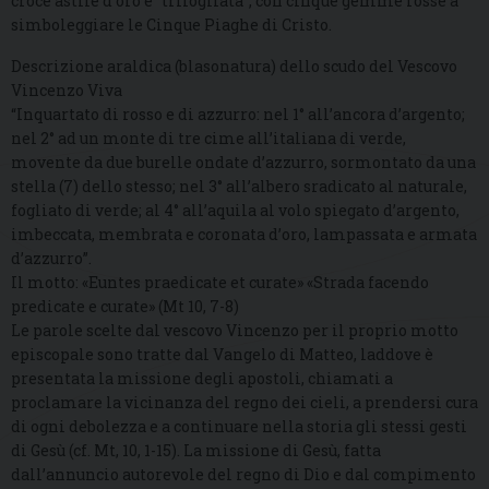
croce astile d’oro è “trifogliata”, con cinque gemme rosse a
simboleggiare le Cinque Piaghe di Cristo.
Descrizione araldica (blasonatura) dello scudo del Vescovo
Vincenzo Viva
“Inquartato di rosso e di azzurro: nel 1° all’ancora d’argento;
nel 2° ad un monte di tre cime all’italiana di verde,
movente da due burelle ondate d’azzurro, sormontato da una
stella (7) dello stesso; nel 3° all’albero sradicato al naturale,
fogliato di verde; al 4° all’aquila al volo spiegato d’argento,
imbeccata, membrata e coronata d’oro, lampassata e armata
d’azzurro”.
Il motto: «Euntes praedicate et curate» «Strada facendo
predicate e curate» (Mt 10, 7-8)
Le parole scelte dal vescovo Vincenzo per il proprio motto
episcopale sono tratte dal Vangelo di Matteo, laddove è
presentata la missione degli apostoli, chiamati a
proclamare la vicinanza del regno dei cieli, a prendersi cura
di ogni debolezza e a continuare nella storia gli stessi gesti
di Gesù (cf. Mt, 10, 1-15). La missione di Gesù, fatta
dall’annuncio autorevole del regno di Dio e dal compimento