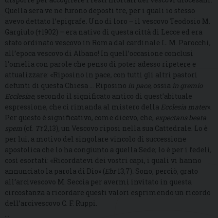
Quella sera ve ne furono deposti tre, per i quali io stesso
avevo dettato l’epigrafe. Uno di loro – il vescovo Teodosio M.
Gargiulo (†1902) – era nativo di questa città di Lecce ed era
stato ordinato vescovo in Roma dal cardinale L. M. Parocchi,
all’epoca vescovo di Albano! In quell’occasione conclusi
l’omelia con parole che penso di poter adesso ripetere e
attualizzare: «Riposino in pace, con tutti gli altri pastori
defunti di questa Chiesa … Riposino
in pace
, ossia
in gremio
Ecclesiae
, secondo il significato antico di quest’abituale
espressione, che ci rimanda al mistero della
Ecclesia mater
».
Per questo è significativo, come dicevo, che,
expectans beata
spem
(cf.
Tt
2,13), un Vescovo riposi nella sua Cattedrale. Lo è
per lui, a motivo del singolare vincolo di successione
apostolica che lo ha congiunto a quella Sede; lo è per i fedeli,
così esortati: «Ricordatevi dei vostri capi, i quali vi hanno
annunciato la parola di Dio» (
Ebr
13,7). Sono, perciò, grato
all’arcivescovo M. Seccia per avermi invitato in questa
circostanza a ricordare questi valori esprimendo un ricordo
dell’arcivescovo C. F. Ruppi.
…