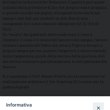
dell’aquila, la divinità del Redentore. L’aquila è però anche
simbolo della protezione di Dio che, proprio come un’aquila,
si prende cura del suo popolo, stringendo forte con le sue
zampe i suoi figli per condurli in alto, fino al sole,
insegnando loro a non lasciarsi abbagliare (cf. Es 19,4; Dt
32,11).
Gli “smalti” dei quadranti dello scudo sono il rosso e
l’argento: il rosso è il colore dell’amore e del sangue, l’amore
intenso e assoluto del Padre che invia il Figlio a versare il
proprio sangue per noi, mentre l’argento è il colore simbolo
della trasparenza, quindi della verità e della giustizia, doti
che devono sostenere quotidianamente lo zelo pastorale del
Vescovo.
Si ringraziano il Dott. Renato Poletti per la consulenza e la
realizzazione araldica e il Cav. Gianluigi Di Lorenzo per la
grafica digitale.
Informativa
DIOCESI SUBURBICARIA DI ALBANO