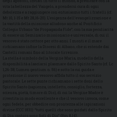
degli apostoli, inviati in tutto il mondo, a predicare con la
vita la bellezza del Vangelo, a prendersi cura di ogni
debolezza e a raggiungere con entusiasmo tutti i fratelli (cf.
Mt 10, 1-15 e Mt 28,16-20). L’esigenza dell’evangelizzazione e
la vastità della missione alludono anche al Pontificio
Collegio Urbano “de Propaganda Fide”, con la sua peculiarità
di essere un Seminario missionario e universale, di cui il
vescovo è stato rettore per otto anni. I monti e il mare
richiamano infine la Diocesi di Albano, che si estende dai
Castelli romani fino al litorale tirrenico.
La stella è simbolo della Vergine Maria, modello della
disponibilità a lasciarsi plasmare dallo Spirito Santo (cf. Lc
1,26-38; Lumen gentium n. 56) e sotto la cui guida e
protezione il nuovo vescovo affida tutto il suo servizio
pastorale. Le sette punte richiamano i sette doni dello
Spirito Santo (sapienza, intelletto, consiglio, fortezza,
scienza, pietà, timore di Dio), di cui la Vergine Madre è
rivestita in modo eccellente e che il vescovo invoca, come
ogni fedele, per obbedire con prontezza alle ispirazioni
divine (CCC 1831): “tutti quelli che sono guidati dallo Spirito
di Dio, costoro sono figli di Dio” (Rm 8,14).