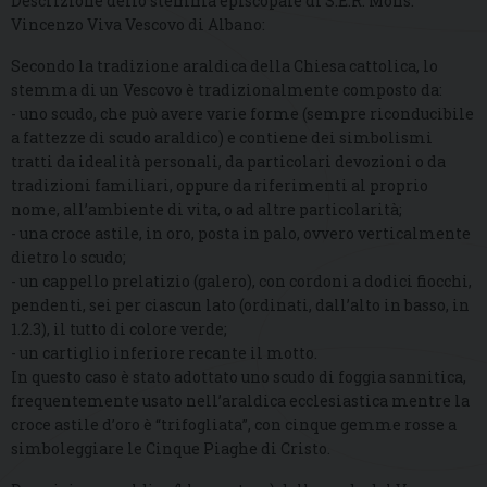
Descrizione dello stemma episcopale di S.E.R. Mons.
Vincenzo Viva Vescovo di Albano:
Secondo la tradizione araldica della Chiesa cattolica, lo
stemma di un Vescovo è tradizionalmente composto da:
- uno scudo, che può avere varie forme (sempre riconducibile
a fattezze di scudo araldico) e contiene dei simbolismi
tratti da idealità personali, da particolari devozioni o da
tradizioni familiari, oppure da riferimenti al proprio
nome, all’ambiente di vita, o ad altre particolarità;
- una croce astile, in oro, posta in palo, ovvero verticalmente
dietro lo scudo;
- un cappello prelatizio (galero), con cordoni a dodici fiocchi,
pendenti, sei per ciascun lato (ordinati, dall’alto in basso, in
1.2.3), il tutto di colore verde;
- un cartiglio inferiore recante il motto.
In questo caso è stato adottato uno scudo di foggia sannitica,
frequentemente usato nell’araldica ecclesiastica mentre la
croce astile d’oro è “trifogliata”, con cinque gemme rosse a
simboleggiare le Cinque Piaghe di Cristo.