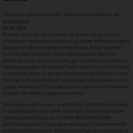
Omelia a conclusione del soggiorno formativo del
presbiterio
06-09-2019
Ricorre oggi il «primo venerdì del mese» che, per antica
tradizione legata alle rivelazioni di Paray le Monial a santa
Margherita Maria Alacoque, dedichiamo al Sacratissimo
Cuore di Gesù. In questo Cuore depositiamo il lavoro di
questi giorni e i nostri propositi per il nuovo anno pastorale.
Abbiamo pregato: «Dio nostro Padre, concedi a noi tuoi fedeli
di rivestirci delle virtù e dei sentimenti del Cuore di Cristo
tuo Figlio». Domandiamoci, allora: quali sono queste virtù e
questi sentimenti? Cerchiamo una risposta nella Parola del
Signore che abbiamo appena ascoltato.
Nella pagina del vangelo, anzitutto (cf.
Lc
5,33-39), dove Gesù
si autodefinisce come sposo.
Gli invitati a nozze non possono
digiunare quando lo sposo è con loro
. Nella tradizione
patristica questa è l’immagine guida per l’interpretazione
dell’Antico Testamento. Nel suo meraviglioso commento al