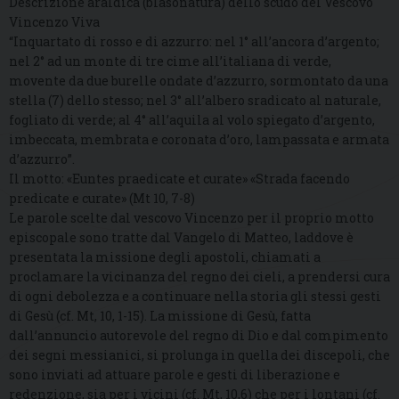
Descrizione araldica (blasonatura) dello scudo del Vescovo
Vincenzo Viva
“Inquartato di rosso e di azzurro: nel 1° all’ancora d’argento;
nel 2° ad un monte di tre cime all’italiana di verde,
movente da due burelle ondate d’azzurro, sormontato da una
stella (7) dello stesso; nel 3° all’albero sradicato al naturale,
fogliato di verde; al 4° all’aquila al volo spiegato d’argento,
imbeccata, membrata e coronata d’oro, lampassata e armata
d’azzurro”.
Il motto: «Euntes praedicate et curate» «Strada facendo
predicate e curate» (Mt 10, 7-8)
Le parole scelte dal vescovo Vincenzo per il proprio motto
episcopale sono tratte dal Vangelo di Matteo, laddove è
presentata la missione degli apostoli, chiamati a
proclamare la vicinanza del regno dei cieli, a prendersi cura
di ogni debolezza e a continuare nella storia gli stessi gesti
di Gesù (cf. Mt, 10, 1-15). La missione di Gesù, fatta
dall’annuncio autorevole del regno di Dio e dal compimento
dei segni messianici, si prolunga in quella dei discepoli, che
sono inviati ad attuare parole e gesti di liberazione e
redenzione, sia per i vicini (cf. Mt, 10,6) che per i lontani (cf.