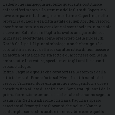
L’albero che campeggia nel terzo quadrante costituisce
chiaro riferimento allo stemma della Città di Copertino
dove compare infatti un pino marittimo. Copertino, nella
provincia di Lecce, è la città natale dei genitori del vescovo,
dove è maturata la sua vocazione al sacerdozio ministeriale
e dove nel Salento e in Puglia ha svolto una parte del suo
ministero sacerdotale, come presbitero della Diocesi di
Nardò-Gallipoli. Il pino simboleggia anche benignità e
cordialità, a motivo della sua caratteristica di non nuocere
ad alcuna pianta che gli sta sotto e di accogliere con la sua
ombra tutte le creature, specialmente gli umili e quanti
cercano rifugio.
Infine, l’aquila è quella che caratterizza lo stemma della
città tedesca di Francoforte sul Meno, la città natale del
vescovo Vincenzo, dove emigrarono i suoi genitori e dove è
cresciuto fino all’età di sedici anni. Sono stati gli anni della
prima formazione umana ed ecclesiale, che hanno segnato
la sua vita. Nella tradizione cristiana, l’aquila è spesso
associata all’evangelista Giovanni che nel suo Vangelo
contempla, con occhio acuto e irremovibile come quello