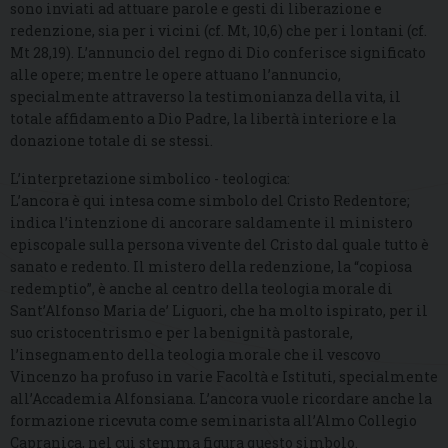
sono inviati ad attuare parole e gesti di liberazione e
redenzione, sia per i vicini (cf. Mt, 10,6) che per i lontani (cf.
Mt 28,19). L’annuncio del regno di Dio conferisce significato
alle opere; mentre le opere attuano l’annuncio,
specialmente attraverso la testimonianza della vita, il
totale affidamento a Dio Padre, la libertà interiore e la
donazione totale di se stessi.
L’interpretazione simbolico - teologica:
L’ancora è qui intesa come simbolo del Cristo Redentore;
indica l’intenzione di ancorare saldamente il ministero
episcopale sulla persona vivente del Cristo dal quale tutto è
sanato e redento. Il mistero della redenzione, la “copiosa
redemptio”, è anche al centro della teologia morale di
Sant’Alfonso Maria de’ Liguori, che ha molto ispirato, per il
suo cristocentrismo e per la benignità pastorale,
l’insegnamento della teologia morale che il vescovo
Vincenzo ha profuso in varie Facoltà e Istituti, specialmente
all’Accademia Alfonsiana. L’ancora vuole ricordare anche la
formazione ricevuta come seminarista all’Almo Collegio
Capranica, nel cui stemma figura questo simbolo.