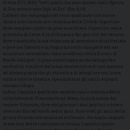
divine (CCC 1831): “tutti quelli che sono guidati dallo Spirito
di Dio, costoro sono figli di Dio” (Rm 8,14).
L’albero che campeggia nel terzo quadrante costituisce
chiaro riferimento allo stemma della Città di Copertino
dove compare infatti un pino marittimo. Copertino, nella
provincia di Lecce, è la città natale dei genitori del vescovo,
dove è maturata la sua vocazione al sacerdozio ministeriale
e dove nel Salento e in Puglia ha svolto una parte del suo
ministero sacerdotale, come presbitero della Diocesi di
Nardò-Gallipoli. Il pino simboleggia anche benignità e
cordialità, a motivo della sua caratteristica di non nuocere
ad alcuna pianta che gli sta sotto e di accogliere con la sua
ombra tutte le creature, specialmente gli umili e quanti
cercano rifugio.
Infine, l’aquila è quella che caratterizza lo stemma della
città tedesca di Francoforte sul Meno, la città natale del
vescovo Vincenzo, dove emigrarono i suoi genitori e dove è
cresciuto fino all’età di sedici anni. Sono stati gli anni della
prima formazione umana ed ecclesiale, che hanno segnato
la sua vita. Nella tradizione cristiana, l’aquila è spesso