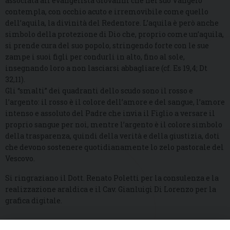
associata all’evangelista Giovanni che nel suo Vangelo
contempla, con occhio acuto e irremovibile come quello
dell’aquila, la divinità del Redentore. L’aquila è però anche
simbolo della protezione di Dio che, proprio come un’aquila,
si prende cura del suo popolo, stringendo forte con le sue
zampe i suoi figli per condurli in alto, fino al sole,
insegnando loro a non lasciarsi abbagliare (cf. Es 19,4; Dt
32,11).
Gli “smalti” dei quadranti dello scudo sono il rosso e
l’argento: il rosso è il colore dell’amore e del sangue, l’amore
intenso e assoluto del Padre che invia il Figlio a versare il
proprio sangue per noi, mentre l’argento è il colore simbolo
della trasparenza, quindi della verità e della giustizia, doti
che devono sostenere quotidianamente lo zelo pastorale del
Vescovo.
Si ringraziano il Dott. Renato Poletti per la consulenza e la
realizzazione araldica e il Cav. Gianluigi Di Lorenzo per la
grafica digitale.