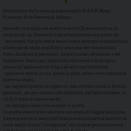
Descrizione dello stemma episcopale di S.E.R. Mons.
Vincenzo Viva Vescovo di Albano:
Secondo la tradizione araldica della Chiesa cattolica, lo
stemma di un Vescovo è tradizionalmente composto da:
- uno scudo, che può avere varie forme (sempre riconducibile
a fattezze di scudo araldico) e contiene dei simbolismi
tratti da idealità personali, da particolari devozioni o da
tradizioni familiari, oppure da riferimenti al proprio
nome, all’ambiente di vita, o ad altre particolarità;
- una croce astile, in oro, posta in palo, ovvero verticalmente
dietro lo scudo;
- un cappello prelatizio (galero), con cordoni a dodici fiocchi,
pendenti, sei per ciascun lato (ordinati, dall’alto in basso, in
1.2.3), il tutto di colore verde;
- un cartiglio inferiore recante il motto.
In questo caso è stato adottato uno scudo di foggia sannitica,
frequentemente usato nell’araldica ecclesiastica mentre la
croce astile d’oro è “trifogliata”, con cinque gemme rosse a