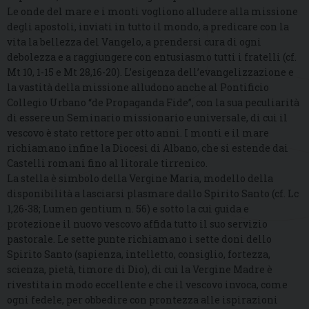
Le onde del mare e i monti vogliono alludere alla missione
degli apostoli, inviati in tutto il mondo, a predicare con la
vita la bellezza del Vangelo, a prendersi cura di ogni
debolezza e a raggiungere con entusiasmo tutti i fratelli (cf.
Mt 10, 1-15 e Mt 28,16-20). L’esigenza dell’evangelizzazione e
la vastità della missione alludono anche al Pontificio
Collegio Urbano “de Propaganda Fide”, con la sua peculiarità
di essere un Seminario missionario e universale, di cui il
vescovo è stato rettore per otto anni. I monti e il mare
richiamano infine la Diocesi di Albano, che si estende dai
Castelli romani fino al litorale tirrenico.
La stella è simbolo della Vergine Maria, modello della
disponibilità a lasciarsi plasmare dallo Spirito Santo (cf. Lc
1,26-38; Lumen gentium n. 56) e sotto la cui guida e
protezione il nuovo vescovo affida tutto il suo servizio
pastorale. Le sette punte richiamano i sette doni dello
Spirito Santo (sapienza, intelletto, consiglio, fortezza,
scienza, pietà, timore di Dio), di cui la Vergine Madre è
rivestita in modo eccellente e che il vescovo invoca, come
ogni fedele, per obbedire con prontezza alle ispirazioni