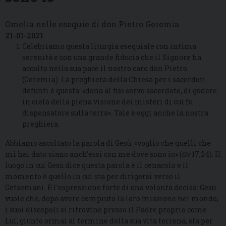
Omelia nelle esequie di don Pietro Geremia
21-01-2021
Celebriamo questa liturgia esequiale con intima
serenità e con una grande fiducia che il Signore ha
accolto nella sua pace il nostro caro don Pietro
(Geremia). La preghiera della Chiesa per i sacerdoti
defunti è questa: «dona al tuo servo sacerdote, di godere
in cielo della piena visione dei misteri di cui fu
dispensatore sulla terra». Tale è oggi anche la nostra
preghiera.
Abbiamo ascoltato la parola di Gesù: «voglio che quelli che
mi hai dato siano anch’essi con me dove sono io» (
Gv
17,24). Il
luogo in cui Gesù dice questa parola è il cenacolo e il
momento è quello in cui sta per dirigersi verso il
Getsemani. È l’espressione forte di una volontà decisa: Gesù
vuole che, dopo avere compiuto la loro missione nel mondo,
i suoi discepoli si ritrovino presso il Padre proprio come
Lui, giunto ormai al termine della sua vita terrena, sta per