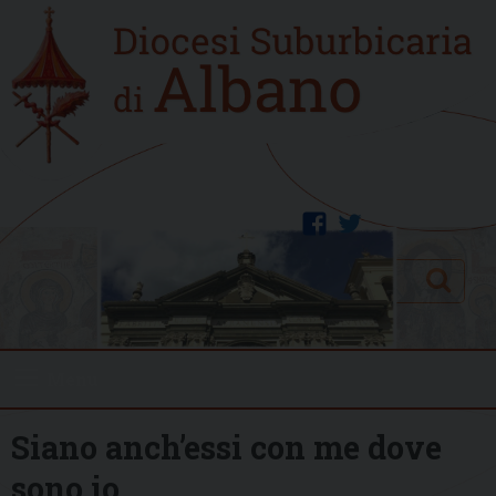
Skip
Home
to
new
content
facebook
twitter
Search
Menu
Siano anch’essi con me dove
sono io