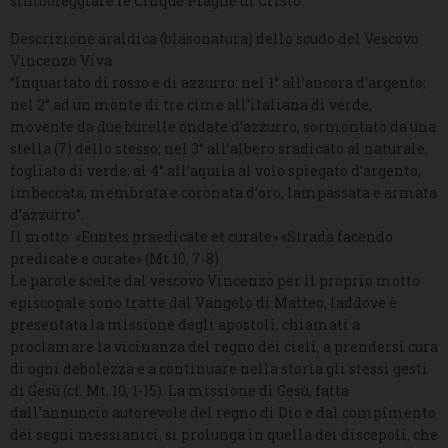
simboleggiare le Cinque Piaghe di Cristo.
Descrizione araldica (blasonatura) dello scudo del Vescovo
Vincenzo Viva
“Inquartato di rosso e di azzurro: nel 1° all’ancora d’argento;
nel 2° ad un monte di tre cime all’italiana di verde,
movente da due burelle ondate d’azzurro, sormontato da una
stella (7) dello stesso; nel 3° all’albero sradicato al naturale,
fogliato di verde; al 4° all’aquila al volo spiegato d’argento,
imbeccata, membrata e coronata d’oro, lampassata e armata
d’azzurro”.
Il motto: «Euntes praedicate et curate» «Strada facendo
predicate e curate» (Mt 10, 7-8)
Le parole scelte dal vescovo Vincenzo per il proprio motto
episcopale sono tratte dal Vangelo di Matteo, laddove è
presentata la missione degli apostoli, chiamati a
proclamare la vicinanza del regno dei cieli, a prendersi cura
di ogni debolezza e a continuare nella storia gli stessi gesti
di Gesù (cf. Mt, 10, 1-15). La missione di Gesù, fatta
dall’annuncio autorevole del regno di Dio e dal compimento
dei segni messianici, si prolunga in quella dei discepoli, che