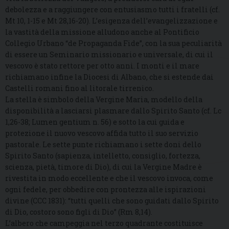
debolezza e a raggiungere con entusiasmo tutti i fratelli (cf.
Mt 10, 1-15 e Mt 28,16-20). L’esigenza dell’evangelizzazione e
la vastità della missione alludono anche al Pontificio
Collegio Urbano “de Propaganda Fide”, con la sua peculiarità
di essere un Seminario missionario e universale, di cui il
vescovo è stato rettore per otto anni. I monti e il mare
richiamano infine la Diocesi di Albano, che si estende dai
Castelli romani fino al litorale tirrenico.
La stella è simbolo della Vergine Maria, modello della
disponibilità a lasciarsi plasmare dallo Spirito Santo (cf. Lc
1,26-38; Lumen gentium n. 56) e sotto la cui guida e
protezione il nuovo vescovo affida tutto il suo servizio
pastorale. Le sette punte richiamano i sette doni dello
Spirito Santo (sapienza, intelletto, consiglio, fortezza,
scienza, pietà, timore di Dio), di cui la Vergine Madre è
rivestita in modo eccellente e che il vescovo invoca, come
ogni fedele, per obbedire con prontezza alle ispirazioni
divine (CCC 1831): “tutti quelli che sono guidati dallo Spirito
di Dio, costoro sono figli di Dio” (Rm 8,14).
L’albero che campeggia nel terzo quadrante costituisce