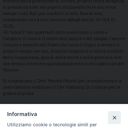
simbolo della protezione di Dio che, proprio come un’aquila,
si prende cura del suo popolo, stringendo forte con le sue
zampe i suoi figli per condurli in alto, fino al sole,
insegnando loro a non lasciarsi abbagliare (cf. Es 19,4; Dt
32,11).
Gli “smalti” dei quadranti dello scudo sono il rosso e
l’argento: il rosso è il colore dell’amore e del sangue, l’amore
intenso e assoluto del Padre che invia il Figlio a versare il
proprio sangue per noi, mentre l’argento è il colore simbolo
della trasparenza, quindi della verità e della giustizia, doti
che devono sostenere quotidianamente lo zelo pastorale del
Vescovo.
Si ringraziano il Dott. Renato Poletti per la consulenza e la
realizzazione araldica e il Cav. Gianluigi Di Lorenzo per la
grafica digitale.
Informativa
DIOCESI SUBURBICARIA DI ALBANO
Utilizziamo cookie o tecnologie simili per