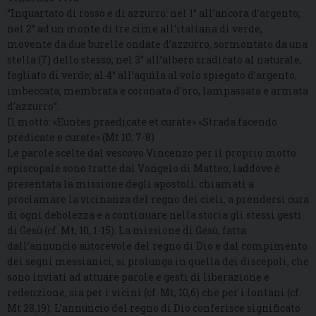
“Inquartato di rosso e di azzurro: nel 1° all’ancora d’argento;
nel 2° ad un monte di tre cime all’italiana di verde,
movente da due burelle ondate d’azzurro, sormontato da una
stella (7) dello stesso; nel 3° all’albero sradicato al naturale,
fogliato di verde; al 4° all’aquila al volo spiegato d’argento,
imbeccata, membrata e coronata d’oro, lampassata e armata
d’azzurro”.
Il motto: «Euntes praedicate et curate» «Strada facendo
predicate e curate» (Mt 10, 7-8)
Le parole scelte dal vescovo Vincenzo per il proprio motto
episcopale sono tratte dal Vangelo di Matteo, laddove è
presentata la missione degli apostoli, chiamati a
proclamare la vicinanza del regno dei cieli, a prendersi cura
di ogni debolezza e a continuare nella storia gli stessi gesti
di Gesù (cf. Mt, 10, 1-15). La missione di Gesù, fatta
dall’annuncio autorevole del regno di Dio e dal compimento
dei segni messianici, si prolunga in quella dei discepoli, che
sono inviati ad attuare parole e gesti di liberazione e
redenzione, sia per i vicini (cf. Mt, 10,6) che per i lontani (cf.
Mt 28,19). L’annuncio del regno di Dio conferisce significato