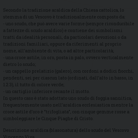
Secondo la tradizione araldica della Chiesa cattolica, lo
stemma di un Vescovo è tradizionalmente composto da:
- uno scudo, che può avere varie forme (sempre riconducibile
a fattezze di scudo araldico) e contiene dei simbolismi
tratti da idealità personali, da particolari devozioni o da
tradizioni familiari, oppure da riferimenti al proprio
nome, all’ambiente di vita, o ad altre particolarità;
- una croce astile, in oro, posta in palo, ovvero verticalmente
dietro lo scudo;
- un cappello prelatizio (galero), con cordoni a dodici fiocchi,
pendenti, sei per ciascun lato (ordinati, dall’alto in basso, in
1.2.3), il tutto di colore verde;
- un cartiglio inferiore recante il motto.
In questo caso è stato adottato uno scudo di foggia sannitica,
frequentemente usato nell’araldica ecclesiastica mentre la
croce astile d’oro è “trifogliata”, con cinque gemme rosse a
simboleggiare le Cinque Piaghe di Cristo.
Descrizione araldica (blasonatura) dello scudo del Vescovo
Vincenzo Viva