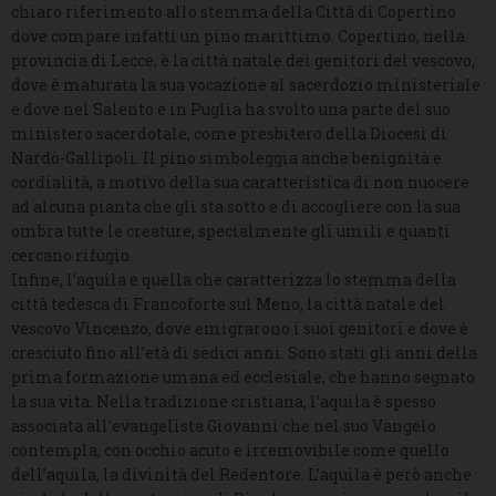
chiaro riferimento allo stemma della Città di Copertino
dove compare infatti un pino marittimo. Copertino, nella
provincia di Lecce, è la città natale dei genitori del vescovo,
dove è maturata la sua vocazione al sacerdozio ministeriale
e dove nel Salento e in Puglia ha svolto una parte del suo
ministero sacerdotale, come presbitero della Diocesi di
Nardò-Gallipoli. Il pino simboleggia anche benignità e
cordialità, a motivo della sua caratteristica di non nuocere
ad alcuna pianta che gli sta sotto e di accogliere con la sua
ombra tutte le creature, specialmente gli umili e quanti
cercano rifugio.
Infine, l’aquila è quella che caratterizza lo stemma della
città tedesca di Francoforte sul Meno, la città natale del
vescovo Vincenzo, dove emigrarono i suoi genitori e dove è
cresciuto fino all’età di sedici anni. Sono stati gli anni della
prima formazione umana ed ecclesiale, che hanno segnato
la sua vita. Nella tradizione cristiana, l’aquila è spesso
associata all’evangelista Giovanni che nel suo Vangelo
contempla, con occhio acuto e irremovibile come quello
dell’aquila, la divinità del Redentore. L’aquila è però anche