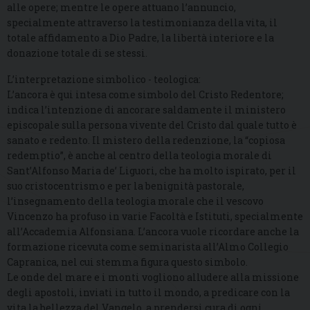
alle opere; mentre le opere attuano l’annuncio,
specialmente attraverso la testimonianza della vita, il
totale affidamento a Dio Padre, la libertà interiore e la
donazione totale di se stessi.
L’interpretazione simbolico - teologica:
L’ancora è qui intesa come simbolo del Cristo Redentore;
indica l’intenzione di ancorare saldamente il ministero
episcopale sulla persona vivente del Cristo dal quale tutto è
sanato e redento. Il mistero della redenzione, la “copiosa
redemptio”, è anche al centro della teologia morale di
Sant’Alfonso Maria de’ Liguori, che ha molto ispirato, per il
suo cristocentrismo e per la benignità pastorale,
l’insegnamento della teologia morale che il vescovo
Vincenzo ha profuso in varie Facoltà e Istituti, specialmente
all’Accademia Alfonsiana. L’ancora vuole ricordare anche la
formazione ricevuta come seminarista all’Almo Collegio
Capranica, nel cui stemma figura questo simbolo.
Le onde del mare e i monti vogliono alludere alla missione
degli apostoli, inviati in tutto il mondo, a predicare con la
vita la bellezza del Vangelo, a prendersi cura di ogni