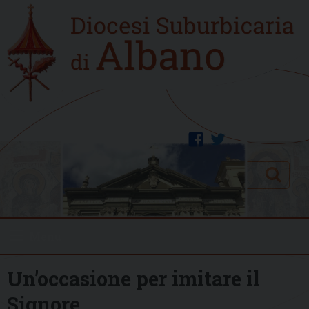
Skip
Home
to
new
content
facebook
twitter
Search
Menu
Un’occasione per imitare il
Signore