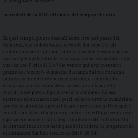
mercoledì della XIII settimana del tempo ordinario
In quel tempo, giunto Gesù all’altra riva, nel paese dei
Gadarèni, due indemoniati, uscendo dai sepolcri, gli
andarono incontro; erano tanto furiosi che nessuno poteva
passare per quella strada. Ed ecco, si misero a gridare: «Che
vuoi da noi, Figlio di Dio? Sei venuto qui a tormentarci
prima del tempo?». A qualche distanza da loro c’era una
numerosa mandria di porci al pascolo; e i demòni lo
scongiuravano dicendo: «Se ci scacci, mandaci nella
mandria dei porci». Egli disse loro: «Andate!». Ed essi
uscirono, ed entrarono nei porci: ed ecco, tutta la mandria si
precipitò giù dalla rupe nel mare e morirono nelle acque. I
mandriani allora fuggirono e, entrati in città, raccontarono
ogni cosa e anche il fatto degli indemoniati. Tutta la città
allora uscì incontro a Gesù: quando lo videro, lo pregarono di
allontanarsi dal loro territorio (Mt 8, 28-34).