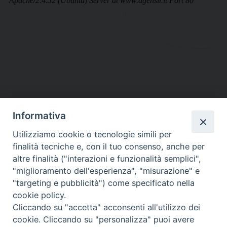
Informativa
DIOCESI SUBURBICARIA DI ALBANO
Utilizziamo cookie o tecnologie simili per
Contatti:
Tel.: 06.93268401 - Fax.: 06.9323844
finalità tecniche e, con il tuo consenso, anche per
E-mail:
curia@diocesidialbano.it
altre finalità ("interazioni e funzionalità semplici",
"miglioramento dell'esperienza", "misurazione" e
Orari:
dal Lunedì al Venerdì Ore: 9:00 - 13:00
"targeting e pubblicità") come specificato nella
cookie policy.
Orario ufficio Matrimoni:
Cliccando su "accetta" acconsenti all'utilizzo dei
Lunedì, Mercoledì e Venerdì, Ore 9:30 - 12:30
cookie. Cliccando su "personalizza" puoi avere