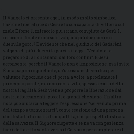
Il Vangelo ci presenta oggi, in modo molto simbolico,
l’azione liberatrice di Gesù e la sua capacità di vittoria sul
male È forse il miracolo più strano, compiuto da Gesù. Il
resoconto finale è uno solo: valgono più due uomini o
duemila porci? È evidente che nel giudizio dei Gadarèni
valgono di più i duemila porci, si legge: “Vedutolo lo
pregarono di allontanarsi dai loro confini”. E Gesù
acconsente, perché il Vangelo non è imposizione, ma invito.
È una pagina inquietante, un’occasione di verifica per
valutare l’ipocrisia che ci porta, a volte, a proclamare i
principi a parole, ma non con la vita, spesso a causa della
nostra fragilità. Gesù viene a proporre la liberazione dai
nostri attaccamenti, piccoli o grandi che siano. Un’altra
nota può aiutarci a leggere l’espressione “sei venuto prima
del tempo a tormentarci”, come reazione ad una persona
che disturba la nostra tranquillità, che prospetta la strada
della salvezza. Il Signore rispetta e se ne va con pazienza
fuori della città santa, verso il Calvario per completare il