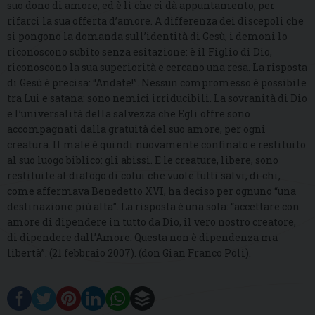
suo dono di amore, ed è lì che ci dà appuntamento, per
rifarci la sua offerta d’amore. A differenza dei discepoli che
si pongono la domanda sull’identità di Gesù, i demoni lo
riconoscono subito senza esitazione: è il Figlio di Dio,
riconoscono la sua superiorità e cercano una resa. La risposta
di Gesù è precisa: “Andate!”. Nessun compromesso è possibile
tra Lui e satana: sono nemici irriducibili. La sovranità di Dio
e l’universalità della salvezza che Egli offre sono
accompagnati dalla gratuità del suo amore, per ogni
creatura. Il male è quindi nuovamente confinato e restituito
al suo luogo biblico: gli abissi. E le creature, libere, sono
restituite al dialogo di colui che vuole tutti salvi, di chi,
come affermava Benedetto XVI, ha deciso per ognuno “una
destinazione più alta”. La risposta è una sola: “accettare con
amore di dipendere in tutto da Dio, il vero nostro creatore,
di dipendere dall’Amore. Questa non è dipendenza ma
libertà”. (21 febbraio 2007). (don Gian Franco Poli).