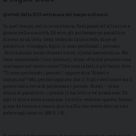
giovedì della XIII settimana del tempo ordinario
In quel tempo, salito su una barca, Gesù passò all’altra riva e
giunse nella sua città. Ed ecco, gli portavano un paralitico
disteso su un letto. Gesù, vedendo la loro fede, disse al
paralitico: «Coraggio, figlio, ti sono perdonati i peccati».
Allora alcuni scribi dissero fra sé: «Costui bestemmia». Ma
Gesù, conoscendo i loro pensieri, disse: «Perché pensate cose
malvagie nel vostro cuore? Che cosa infatti è più facile: dire
“Ti sono perdonati i peccati”, oppure dire “Àlzati e
cammina”? Ma, perché sappiate che il Figlio dell’uomo ha il
potere sulla terra di perdonare i peccati: Àlzati – disse
allora al paralitico –, prendi il tuo letto e va’ a casa tua». Ed
egli si alzò e andò a casa sua. Le folle, vedendo questo, furono
prese da timore e resero gloria a Dio che aveva dato un tale
potere agli uomini (Mt 9, 1-8).
Il risalto è dato non tanto al miracolo quanto al perdono: la