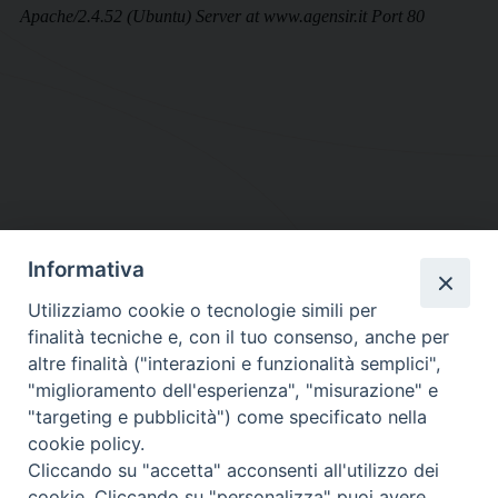
Informativa
DIOCESI SUBURBICARIA DI ALBANO
Utilizziamo cookie o tecnologie simili per
Contatti:
Tel.: 06.93268401 - Fax.: 06.9323844
finalità tecniche e, con il tuo consenso, anche per
E-mail:
curia@diocesidialbano.it
altre finalità ("interazioni e funzionalità semplici",
"miglioramento dell'esperienza", "misurazione" e
Orari:
dal Lunedì al Venerdì Ore: 9:00 - 13:00
"targeting e pubblicità") come specificato nella
cookie policy.
Orario ufficio Matrimoni:
Cliccando su "accetta" acconsenti all'utilizzo dei
Lunedì, Mercoledì e Venerdì, Ore 9:30 - 12:30
cookie. Cliccando su "personalizza" puoi avere