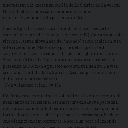
nuova forma di presenza, quella dello Spirito della verità.
Non si tratta di una sostituzione, ma di una
interiorizzazione della presenza di Cristo.
Questo Spirito, dice Gesù, il mondo non può riceverlo,
«perché non lo vede e non lo conosce» (v. 17). Ancora una volta
ritorna il tema giovanneo del “mondo” come realtà chiusa
alla rivelazione. Ma ai discepoli è detto qualcosa di
sorprendente: «voi lo conoscete, perché egli dimora presso
di voi e sarà in voi». Qui si apre una prospettiva nuova: la
presenza di Dio non è più solo accanto, ma dentro. La vita
cristiana è abitata dallo Spirito. Gesù poi pronuncia una
delle parole più consolanti:
«Non vi lascerò orfani» (v. 18).
L’orfanezza è immagine di solitudine, di smarrimento, di
mancanza di relazione. Gesù assicura che la sua partenza
non sarà abbandono. Egli continua a venire ai suoi, in una
forma diversa ma reale. Il passaggio successivo introduce
una distinzione importante: «Ancora un poco e il mondo
non mi vedrà più; voi invece mi vedrete» (v. 19).