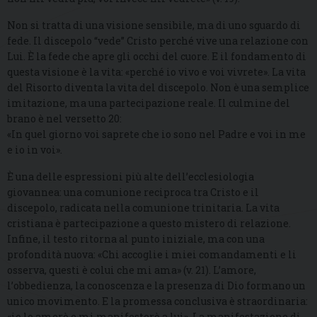
Non si tratta di una visione sensibile, ma di uno sguardo di
fede. Il discepolo “vede” Cristo perché vive una relazione con
Lui. È la fede che apre gli occhi del cuore. E il fondamento di
questa visione è la vita: «perché io vivo e voi vivrete». La vita
del Risorto diventa la vita del discepolo. Non è una semplice
imitazione, ma una partecipazione reale. Il culmine del
brano è nel versetto 20:
«In quel giorno voi saprete che io sono nel Padre e voi in me
e io in voi».
È una delle espressioni più alte dell’ecclesiologia
giovannea: una comunione reciproca tra Cristo e il
discepolo, radicata nella comunione trinitaria. La vita
cristiana è partecipazione a questo mistero di relazione.
Infine, il testo ritorna al punto iniziale, ma con una
profondità nuova: «Chi accoglie i miei comandamenti e li
osserva, questi è colui che mi ama» (v. 21). L’amore,
l’obbedienza, la conoscenza e la presenza di Dio formano un
unico movimento. E la promessa conclusiva è straordinaria:
«io lo amerò e mi manifesterò a lui». La manifestazione di