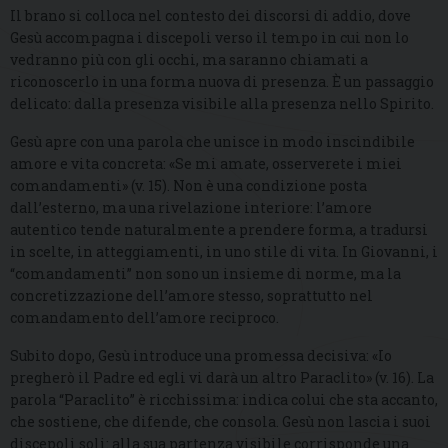
Il brano si colloca nel contesto dei discorsi di addio, dove
Gesù accompagna i discepoli verso il tempo in cui non lo
vedranno più con gli occhi, ma saranno chiamati a
riconoscerlo in una forma nuova di presenza. È un passaggio
delicato: dalla presenza visibile alla presenza nello Spirito.
Gesù apre con una parola che unisce in modo inscindibile
amore e vita concreta: «Se mi amate, osserverete i miei
comandamenti» (v. 15). Non è una condizione posta
dall’esterno, ma una rivelazione interiore: l’amore
autentico tende naturalmente a prendere forma, a tradursi
in scelte, in atteggiamenti, in uno stile di vita. In Giovanni, i
“comandamenti” non sono un insieme di norme, ma la
concretizzazione dell’amore stesso, soprattutto nel
comandamento dell’amore reciproco.
Subito dopo, Gesù introduce una promessa decisiva: «Io
pregherò il Padre ed egli vi darà un altro Paraclito» (v. 16). La
parola “Paraclito” è ricchissima: indica colui che sta accanto,
che sostiene, che difende, che consola. Gesù non lascia i suoi
discepoli soli: alla sua partenza visibile corrisponde una