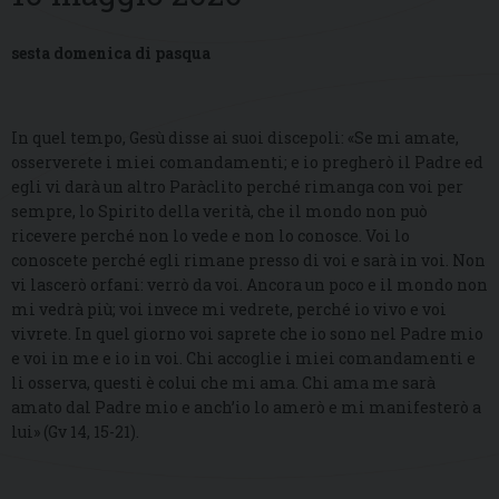
sesta domenica di pasqua
In quel tempo, Gesù disse ai suoi discepoli: «Se mi amate,
osserverete i miei comandamenti; e io pregherò il Padre ed
egli vi darà un altro Paràclito perché rimanga con voi per
sempre, lo Spirito della verità, che il mondo non può
ricevere perché non lo vede e non lo conosce. Voi lo
conoscete perché egli rimane presso di voi e sarà in voi. Non
vi lascerò orfani: verrò da voi. Ancora un poco e il mondo non
mi vedrà più; voi invece mi vedrete, perché io vivo e voi
vivrete. In quel giorno voi saprete che io sono nel Padre mio
e voi in me e io in voi. Chi accoglie i miei comandamenti e
li osserva, questi è colui che mi ama. Chi ama me sarà
amato dal Padre mio e anch’io lo amerò e mi manifesterò a
lui» (Gv 14, 15-21).