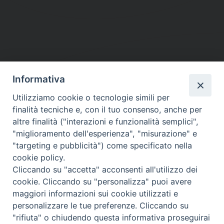
Informativa
DIOCESI SUBURBICARIA DI ALBANO
Utilizziamo cookie o tecnologie simili per
Contatti:
Tel.: 06.93268401 - Fax.: 06.9323844
finalità tecniche e, con il tuo consenso, anche per
E-mail:
curia@diocesidialbano.it
altre finalità ("interazioni e funzionalità semplici",
"miglioramento dell'esperienza", "misurazione" e
Orari:
dal Lunedì al Venerdì Ore: 9:00 - 13:00
"targeting e pubblicità") come specificato nella
cookie policy.
Orario ufficio Matrimoni:
Cliccando su "accetta" acconsenti all'utilizzo dei
Lunedì, Mercoledì e Venerdì, Ore 9:30 - 12:30
cookie. Cliccando su "personalizza" puoi avere
maggiori informazioni sui cookie utilizzati e
personalizzare le tue preferenze. Cliccando su
"rifiuta" o chiudendo questa informativa proseguirai
Diocesi Suburbicaria di Albano