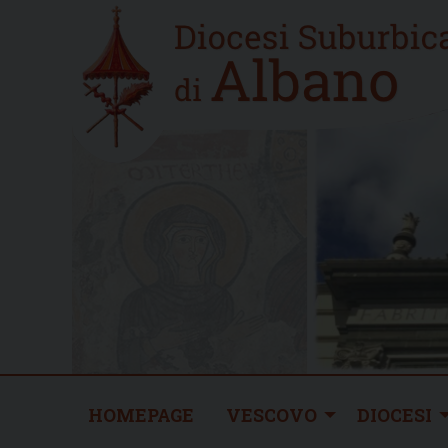
Skip
Home
to
new
content
HOMEPAGE
VESCOVO
DIOCESI