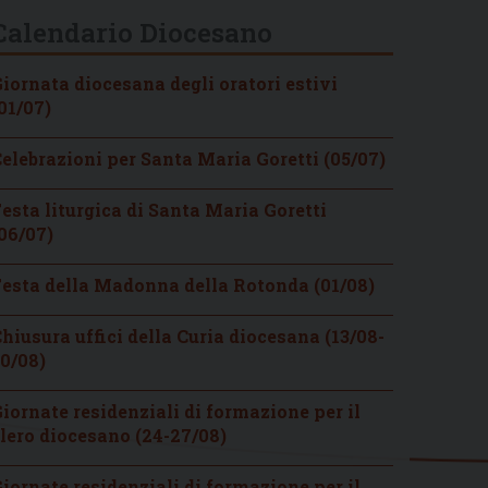
Calendario Diocesano
iornata diocesana degli oratori estivi
01/07)
elebrazioni per Santa Maria Goretti (05/07)
esta liturgica di Santa Maria Goretti
06/07)
esta della Madonna della Rotonda (01/08)
hiusura uffici della Curia diocesana (13/08-
0/08)
iornate residenziali di formazione per il
lero diocesano (24-27/08)
iornate residenziali di formazione per il