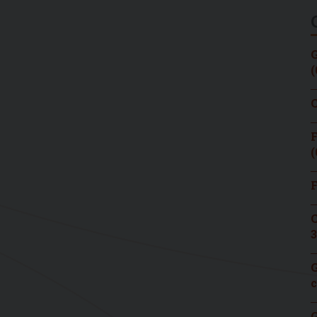
G
(
C
F
(
F
C
3
G
c
G