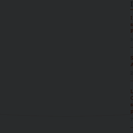
I
s
P
1
S
A
2
L
C
s
p
7