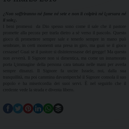
¿Non soffriranno né fame né sete e non li colpirà né l¿arsura né
il sole¿.
I beni promessi
da Dio spesso sono come il sale che il pastore
promette alla pecora per trarla dietro a sé verso il pascolo. Questo
gioco di promettere sempre sale e tenerlo sempre in mano può
sembrare, in certi momenti una presa in giro, ma guai se il gioco
cessasse! Guai se il pastore si disinteressasse del gregge! Ma questo
non avverrà. Il Signore non si dimentica, ma come un innamorato
porta l¿immagine della persona cara tatuata nelle mani per averla
sempre dinanzi. Il Signore fa uscire Israele, noi, dalla sua
tranquillità, ma poi cammina davantiperché il Signore consola il suo
popolo e ha misericordia dei suoi servi. È nel seguirlo che il
credente vede la strada e diventa libero.