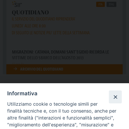
Informativa
DIOCESI SUBURBICARIA DI ALBANO
Utilizziamo cookie o tecnologie simili per
Contatti:
Tel.: 06.93268401 - Fax.: 06.9323844
finalità tecniche e, con il tuo consenso, anche per
E-mail:
curia@diocesidialbano.it
altre finalità ("interazioni e funzionalità semplici",
"miglioramento dell'esperienza", "misurazione" e
Orari:
dal Lunedì al Venerdì Ore: 9:00 - 13:00