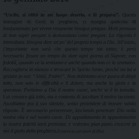
“Uscito, si ritirò in un luogo deserto, e là pregava”.
Questa
immagine di Gesù in preghiera, ci insegna qualcosa di
fondamentale: per vivere veramente bisogna pregare.
Molti pensano
di non saper pregare o domandano come pregare. La risposta è
immediata: bisogna dare un po’ del proprio tempo a Dio. All’inizio,
l’importante non sarà che questo tempo sia tanto; è però
necessario fissare un tempo da dare ogni giorno al Signore, con
fedeltà, quando ce la sentiamo e anche quando non ce la sentiamo.
Raccogliersi in silenzio e invocare lo Spirito Santo, perché sia lui a
gridare in noi: “Abbà, Padre!”. Non dobbiamo aver paura di dirgli
tutto, non solo le difficoltà e il dolore, ma anche la gioia e la
speranza. Portiamo a Dio il nostro cuore, anche se è in tumulto.
Lui conosce già tutto, ma è contento di ascoltare il nostro racconto.
Ascoltiamo poi il suo silenzio, senza pretendere di trovare subito
risposte. È necessario perseverare, lasciando penetrare Dio nella
nostra vita e nel nostro cuore. Di appuntamento in appuntamento
la nostra fedeltà sarà premiata, e vedremo pian piano crescere in
noi il gusto della preghiera.
(Lettera ai cercatori di Dio)