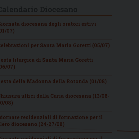
Calendario Diocesano
iornata diocesana degli oratori estivi
01/07)
elebrazioni per Santa Maria Goretti (05/07)
esta liturgica di Santa Maria Goretti
06/07)
esta della Madonna della Rotonda (01/08)
hiusura uffici della Curia diocesana (13/08-
0/08)
iornate residenziali di formazione per il
lero diocesano (24-27/08)
iornate residenziali di formazione per il