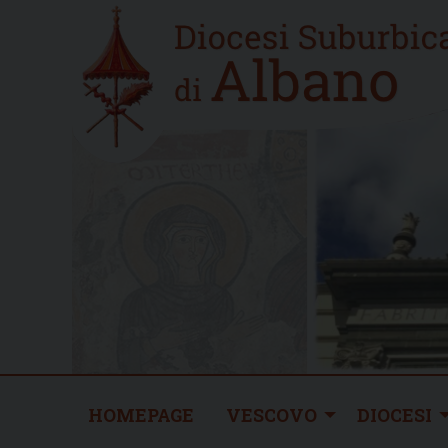
Skip
Home
to
new
content
HOMEPAGE
VESCOVO
DIOCESI