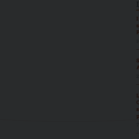
I
s
P
1
S
A
2
L
C
s
p
7