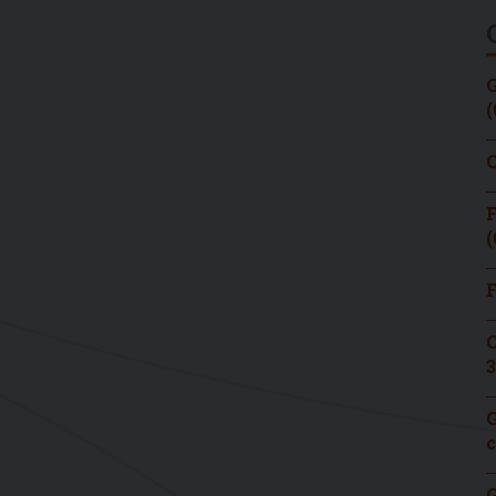
G
(
C
F
(
F
C
3
G
c
G